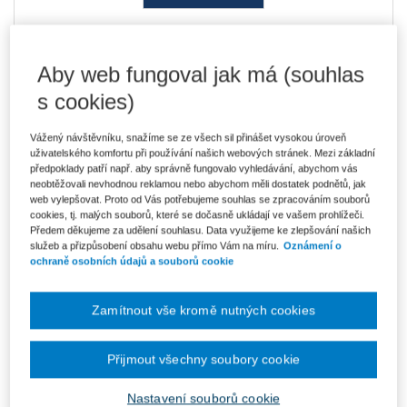
Ke stažení
Aby web fungoval jak má (souhlas
Kvoty_a_myty_UKAZKA
s cookies)
Kvoty_a_myty_AUTORKA
Kvoty_a_myty_OBSAH
Vážený návštěvníku, snažíme se ze všech sil přinášet vysokou úroveň
CELA_KNIHA_ZDARMA_KE_STAZENI_KVOTY_A_MYTY
uživatelského komfortu při používání našich webových stránek. Mezi základní
předpoklady patří např. aby správně fungovalo vyhledávání, abychom vás
neobtěžovali nevhodnou reklamou nebo abychom měli dostatek podnětů, jak
web vylepšovat. Proto od Vás potřebujeme souhlas se zpracováním souborů
Vydavatel
Wolters Kluwer
cookies, tj. malých souborů, které se dočasně ukládají ve vašem prohlížeči.
Předem děkujeme za udělení souhlasu. Data využijeme ke zlepšování našich
Autor
Zuzana Fellegi
služeb a přizpůsobení obsahu webu přímo Vám na míru.
Oznámení o
ochraně osobních údajů a souborů cookie
Datum vydání
4/2024
Počet stran
496
Zamítnout vše kromě nutných cookies
Typ produktu
E-kniha
Přijmout všechny soubory cookie
Formát
Smarteca
Nastavení souborů cookie
ISBN
978-80-7676-294-7