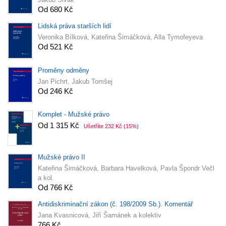
Od 680 Kč
Lidská práva starších lidí
Veronika Bílková, Kateřina Šimáčková, Alla Tymofeyeva
Od 521 Kč
Proměny odměny
Jan Pichrt, Jakub Tomšej
Od 246 Kč
Komplet - Mužské právo
Od 1 315 Kč
Ušetříte 232 Kč
(15%)
Mužské právo II
Kateřina Šimáčková, Barbara Havelková, Pavla Špondr Večl
a kol.
Od 766 Kč
Antidiskriminační zákon (č. 198/2009 Sb.). Komentář
Jana Kvasnicová, Jiří Šamánek a kolektiv
766 Kč