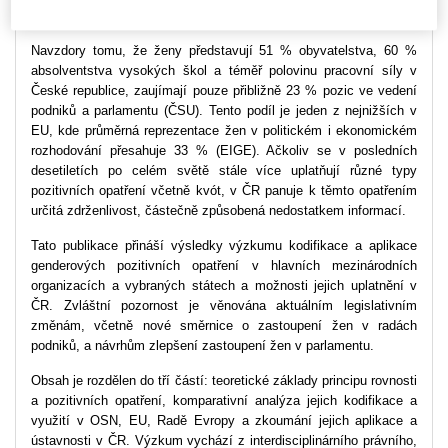
Navzdory tomu, že ženy představují 51 % obyvatelstva, 60 %
absolventstva vysokých škol a téměř polovinu pracovní síly v
České republice, zaujímají pouze přibližně 23 % pozic ve vedení
podniků a parlamentu (ČSU). Tento podíl je jeden z nejnižších v
EU, kde průměrná reprezentace žen v politickém i ekonomickém
rozhodování přesahuje 33 % (EIGE). Ačkoliv se v posledních
desetiletích po celém světě stále více uplatňují různé typy
pozitivních opatření včetně kvót, v ČR panuje k těmto opatřením
určitá zdrženlivost, částečně způsobená nedostatkem informací.
Tato publikace přináší výsledky výzkumu kodifikace a aplikace
genderových pozitivních opatření v hlavních mezinárodních
organizacích a vybraných státech a možnosti jejich uplatnění v
ČR. Zvláštní pozornost je věnována aktuálním legislativním
změnám, včetně nové směrnice o zastoupení žen v radách
podniků, a návrhům zlepšení zastoupení žen v parlamentu.
Obsah je rozdělen do tří částí: teoretické základy principu rovnosti
a pozitivních opatření, komparativní analýza jejich kodifikace a
využití v OSN, EU, Radě Evropy a zkoumání jejich aplikace a
ústavnosti v ČR. Výzkum vychází z interdisciplinárního právního,