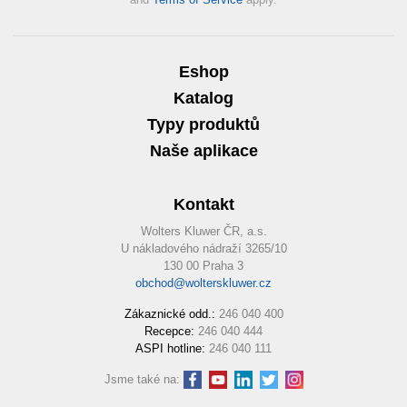
Eshop
Katalog
Typy produktů
Naše aplikace
Kontakt
Wolters Kluwer ČR, a.s.
U nákladového nádraží 3265/10
130 00 Praha 3
obchod@wolterskluwer.cz
Zákaznické odd.:
246 040 400
Recepce:
246 040 444
ASPI hotline:
246 040 111
Jsme také na: