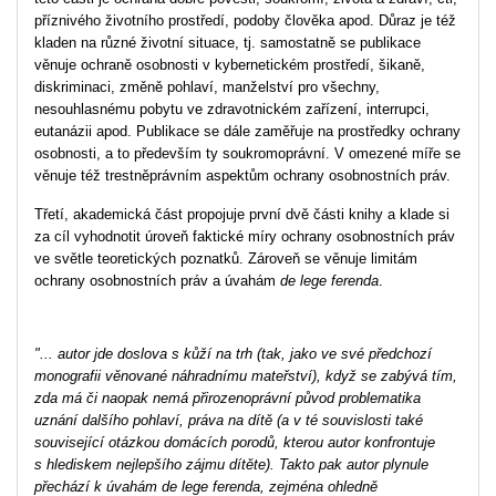
příznivého životního prostředí, podoby člověka apod. Důraz je též
kladen na různé životní situace, tj. samostatně se publikace
věnuje ochraně osobnosti v kybernetickém prostředí, šikaně,
diskriminaci, změně pohlaví, manželství pro všechny,
nesouhlasnému pobytu ve zdravotnickém zařízení, interrupci,
eutanázii apod. Publikace se dále zaměřuje na prostředky ochrany
osobnosti, a to především ty soukromoprávní. V omezené míře se
věnuje též trestněprávním aspektům ochrany osobnostních práv.
Třetí, akademická část propojuje první dvě části knihy a klade si
za cíl vyhodnotit úroveň faktické míry ochrany osobnostních práv
ve světle teoretických poznatků. Zároveň se věnuje limitám
ochrany osobnostních práv a úvahám
de lege ferenda
.
"... autor jde doslova s kůží na trh (tak, jako ve své předchozí
monografii věnované náhradnímu mateřství), když se zabývá tím,
zda má či naopak nemá přirozenoprávní původ problematika
uznání dalšího pohlaví, práva na dítě (a v té souvislosti také
související otázkou domácích porodů, kterou autor konfrontuje
s hlediskem nejlepšího zájmu dítěte). Takto pak autor plynule
přechází k úvahám de lege ferenda, zejména ohledně