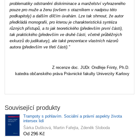
problematiky odstranění diskriminace a manželství vyhrazeného
pouze pro muže a ženu (ovšem s otazníkem v nadpisu této
podkapitoly) a dalším dílčím úvahám. Lze tak shrnout, že autor
předkládá monografii, pro kterou je charakteristická syntéza
různých přístupů, a to jak teoretického (především první části),
tak praktického (především ve druhé části, včetně průběžných
exkurzů do judikatury), ale také prezentace vlastních názorů
autora (především ve třetí části)."
Z recenze doc. JUDr. Ondřeje Frinty, Ph.D.
katedra občanského práva Právnické fakulty Univerzity Karlovy
Související produkty
Trampoty s pohlavím. Sociální a právní aspekty života
intersex lidí
Šárka Dušková, Martin Fafejta, Zdeněk Sloboda
Od 296 Kč