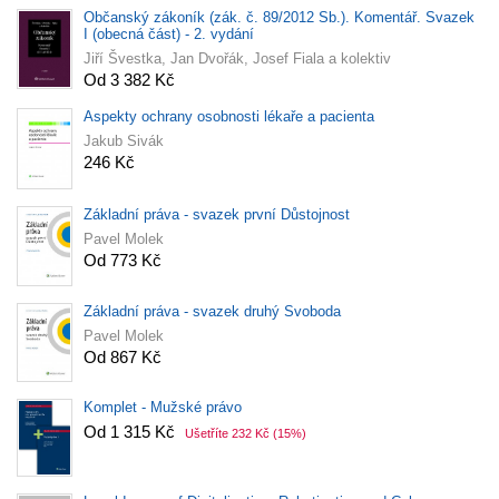
Občanský zákoník (zák. č. 89/2012 Sb.). Komentář. Svazek
I (obecná část) - 2. vydání
Jiří Švestka, Jan Dvořák, Josef Fiala a kolektiv
Od 3 382 Kč
Aspekty ochrany osobnosti lékaře a pacienta
Jakub Sivák
246 Kč
Základní práva - svazek první Důstojnost
Pavel Molek
Od 773 Kč
Základní práva - svazek druhý Svoboda
Pavel Molek
Od 867 Kč
Komplet - Mužské právo
Od 1 315 Kč
Ušetříte 232 Kč
(15%)