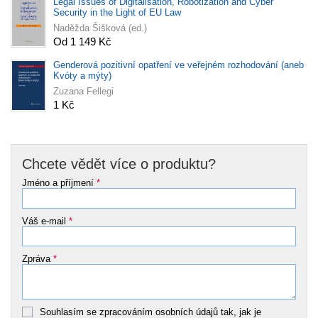
Legal Issues of Digitalisation, Robotization and Cyber
Security in the Light of EU Law
Naděžda Šišková (ed.)
Od 1 149 Kč
Genderová pozitivní opatření ve veřejném rozhodování (aneb
Kvóty a mýty)
Zuzana Fellegi
1 Kč
Chcete vědět více o produktu?
Jméno a příjmení
*
Váš e-mail
*
Zpráva
*
Souhlasím se zpracováním osobních údajů tak, jak je