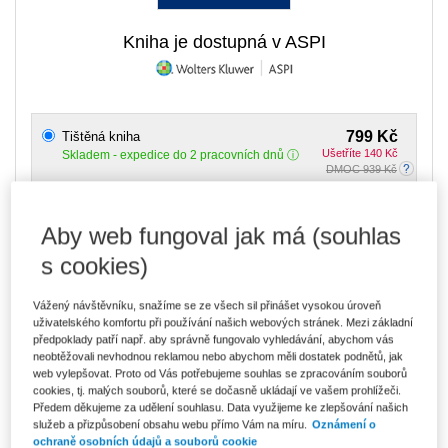
Kniha je dostupná v ASPI
799 Kč
Tištěná kniha
Ušetříte 140 Kč
Skladem
- expedice do 2 pracovních dnů
DMOC 939 Kč
680 Kč
E-kniha Smarteca + soubory ke stažení
Aby web fungoval jak má (souhlas
V prodeji - ihned k dispozici
Co je Smarteca?
s cookies)
Kde najdu soubory e-knih?
Vážený návštěvníku, snažíme se ze všech sil přinášet vysokou úroveň
uživatelského komfortu při používání našich webových stránek. Mezi základní
1 139 Kč
Balíček - Tištěná kniha + E-kniha
předpoklady patří např. aby správně fungovalo vyhledávání, abychom vás
Smarteca + soubory ke stažení
Ušetříte 599 Kč
neobtěžovali nevhodnou reklamou nebo abychom měli dostatek podnětů, jak
DMOC 1 738 Kč
Skladem
- expedice do 2 pracovních dnů
web vylepšovat. Proto od Vás potřebujeme souhlas se zpracováním souborů
Co je Smarteca?
cookies, tj. malých souborů, které se dočasně ukládají ve vašem prohlížeči.
Předem děkujeme za udělení souhlasu. Data využijeme ke zlepšování našich
služeb a přizpůsobení obsahu webu přímo Vám na míru.
Oznámení o
Upozorňujeme, že v období od 1.8. do 21.8. z technických
ochraně osobních údajů a souborů cookie
důvodů nemůžeme vystavovat daňové doklady. Budou vám