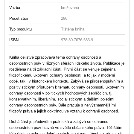
Vazba
brožovaná
Počet stran
296
Typ produktu
Tištěná kniha
ISBN
978-80-7676-683-9
Kniha celistvě zpracovává téma ochrany osobnosti a
osobnostních práv v různých sférách lidského života. Publikace je
rozdělena na tři základní části. První část se věnuje zejména
filozofickému ukotvení ochrany osobnosti, a to jak v moderní
době, tak i v historickém kontextu. Zabývá se přirozenoprávním a
pozitivistickým přístupem k tématu ochrany osobnosti, ukotvením
ochrany osobnosti v politických hodnotových žebříčcích, tj.
konzervativním, liberálním, socialistickým a dalšími pojetími
ochrany osobnostních práv. Dále pracuje s nejvýznamnějšími
filozofy práva a jejich doktrínou ve vztahu k ochraně osobnosti.
Druhá část je především praktická a zabývá se ochranou
osobnostních práv hlavně ve světle občanského práva. Těžištěm
této části je ochrana dobré pověsti, soukromí, života a zdraví, cti,