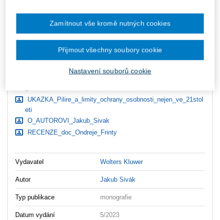
zaslány dodatečně e-mailem.
ks
Vložit do košíku
Zamítnout vše kromě nutných cookies
Ceny jsou včetně DPH
Přijmout všechny soubory cookie
Ke stažení
Nastavení souborů cookie
OBSAH_Pilire_a_limity_ochrany_osobnosti_nejen_ve_21stole
ti
UKAZKA_Pilire_a_limity_ochrany_osobnosti_nejen_ve_21stol
eti
O_AUTOROVI_Jakub_Sivak
RECENZE_doc_Ondreje_Frinty
Vydavatel
Wolters Kluwer
Autor
Jakub Sivák
Typ publikace
monografie
Datum vydání
5/2023