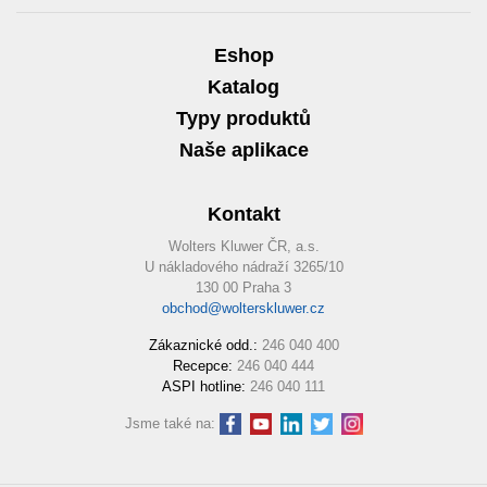
Eshop
Katalog
Typy produktů
Naše aplikace
Kontakt
Wolters Kluwer ČR, a.s.
U nákladového nádraží 3265/10
130 00 Praha 3
obchod@wolterskluwer.cz
Zákaznické odd.:
246 040 400
Recepce:
246 040 444
ASPI hotline:
246 040 111
Jsme také na: