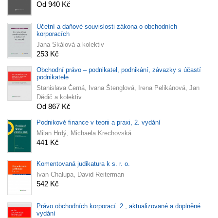
Od 940 Kč
Účetní a daňové souvislosti zákona o obchodních
korporacích
Jana Skálová a kolektiv
253 Kč
Obchodní právo – podnikatel, podnikání, závazky s účastí
podnikatele
Stanislava Černá, Ivana Štenglová, Irena Pelikánová, Jan
Dědič a kolektiv
Od 867 Kč
Podnikové finance v teorii a praxi, 2. vydání
Milan Hrdý, Michaela Krechovská
441 Kč
Komentovaná judikatura k s. r. o.
Ivan Chalupa, David Reiterman
542 Kč
Právo obchodních korporací. 2., aktualizované a doplněné
vydání