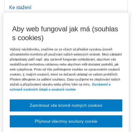
Ke stažení
DOWNLOAD_General_meeting_of_a_joint_stock_company
Aby web fungoval jak má (souhlas
s cookies)
Vydavatel
Wolters Kluwer
Autor
Tomáš Dvořák
Vážený návštěvníku, snažíme se ze všech sil přinášet vysokou úroveň
uživatelského komfortu při používání našich webových stránek. Mezi základní
Typ produktu
E-kniha
předpoklady patří např. aby správně fungovalo vyhledávání, abychom vás
neobtěžovali nevhodnou reklamou nebo abychom měli dostatek podnětů, jak
Formát
web vylepšovat. Proto od Vás potřebujeme souhlas se zpracováním souborů
cookies, tj. malých souborů, které se dočasně ukládají ve vašem prohlížeči.
Předem děkujeme za udělení souhlasu. Data využijeme ke zlepšování našich
služeb a přizpůsobení obsahu webu přímo Vám na míru.
Oznámení o
This monograph presents an analysis of the legal regulation of the
ochraně osobních údajů a souborů cookie
General Meeting of a joint-stock company under the current legal
system of the Czech Republic as contained in Act No. 90/2012
Coll., on commercial companies and cooperatives (the Business
Zamítnout vše kromě nutných cookies
Corporations Act), as amended by Act No. 33/2020 Coll. (effective
from 1 January 2021).
Přijmout všechny soubory cookie
The basis of the work is an analysis of the applicable legislation,
taking into account the applicable field-specific literature and case