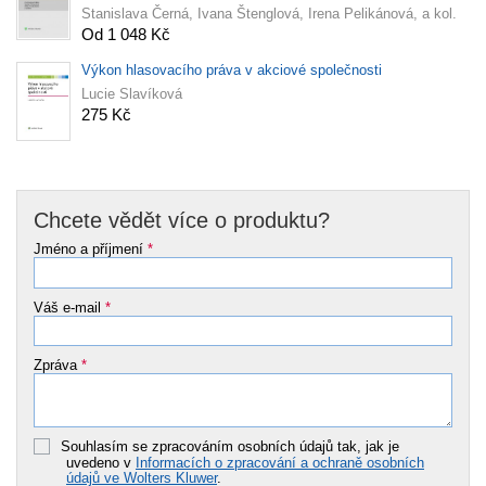
Stanislava Černá, Ivana Štenglová, Irena Pelikánová, a kol.
Od 1 048 Kč
Výkon hlasovacího práva v akciové společnosti
Lucie Slavíková
275 Kč
Chcete vědět více o produktu?
Jméno a příjmení
*
Váš e-mail
*
Zpráva
*
Souhlasím se zpracováním osobních údajů tak, jak je
uvedeno v
Informacích o zpracování a ochraně osobních
údajů ve Wolters Kluwer
.