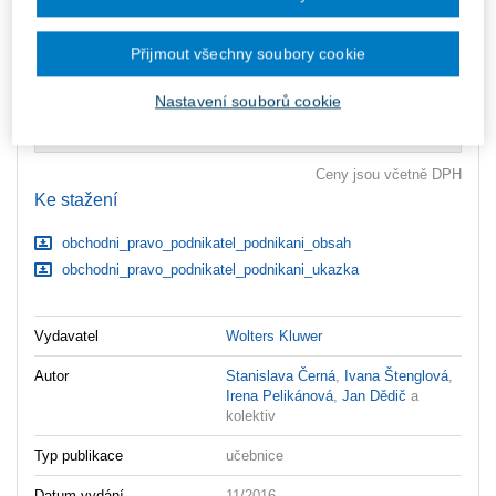
Upozorňujeme, že v období od 1.8. do 21.8. z technických
Přijmout všechny soubory cookie
důvodů nemůžeme vystavovat daňové doklady. Budou vám
zaslány dodatečně e-mailem.
Nastavení souborů cookie
ks
Vložit do košíku
Ceny jsou včetně DPH
Ke stažení
obchodni_pravo_podnikatel_podnikani_obsah
obchodni_pravo_podnikatel_podnikani_ukazka
Vydavatel
Wolters Kluwer
Autor
Stanislava Černá
,
Ivana Štenglová
,
Irena Pelikánová
,
Jan Dědič
a
kolektiv
Typ publikace
učebnice
Datum vydání
11/2016