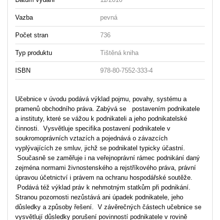
Vazba
pevná
Počet stran
736
Typ produktu
Tištěná kniha
ISBN
978-80-7552-333-4
Učebnice v úvodu podává výklad pojmu, povahy, systému a
pramenů obchodního práva. Zabývá se postavením podnikatele
a instituty, které se vážou k podnikateli a jeho podnikatelské
činnosti. Vysvětluje specifika postavení podnikatele v
soukromoprávních vztazích a pojednává o závazcích
vyplývajících ze smluv, jichž se podnikatel typicky účastní.
Současně se zaměřuje i na veřejnoprávní rámec podnikání daný
zejména normami živnostenského a rejstříkového práva, právní
úpravou účetnictví i právem na ochranu hospodářské soutěže.
Podává též výklad práv k nehmotným statkům při podnikání.
Stranou pozornosti nezůstává ani úpadek podnikatele, jeho
důsledky a způsoby řešení. V závěrečných částech učebnice se
vysvětlují důsledky porušení povinností podnikatele v rovině