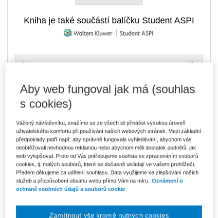
Kniha je také součástí balíčku Student ASPI
1 020 Kč
Tištěná kniha
Ušetříte 179 Kč
Skladem
- expedice do 2 pracovních dnů
DMOC 1 199 Kč
Aby web fungoval jak má (souhlas
s cookies)
867 Kč
E-kniha Smarteca
V prodeji - ihned k dispozici
Co je Smarteca?
Vážený návštěvníku, snažíme se ze všech sil přinášet vysokou úroveň
uživatelského komfortu při používání našich webových stránek. Mezi základní
předpoklady patří např. aby správně fungovalo vyhledávání, abychom vás
1 454 Kč
Balíček - Tištěná kniha + E-kniha
neobtěžovali nevhodnou reklamou nebo abychom měli dostatek podnětů, jak
Smarteca
Ušetříte 765 Kč
web vylepšovat. Proto od Vás potřebujeme souhlas se zpracováním souborů
DMOC 2 219 Kč
Skladem
- expedice do 2 pracovních dnů
cookies, tj. malých souborů, které se dočasně ukládají ve vašem prohlížeči.
Co je Smarteca?
Předem děkujeme za udělení souhlasu. Data využijeme ke zlepšování našich
služeb a přizpůsobení obsahu webu přímo Vám na míru.
Oznámení o
ochraně osobních údajů a souborů cookie
249 Kč
Půjčit si e-knihu online Smarteca
měsíčně
V prodeji - ihned k dispozici
Co je Smarteca?
Zamítnout vše kromě nutných cookies
Co je pronájem Smarteca?