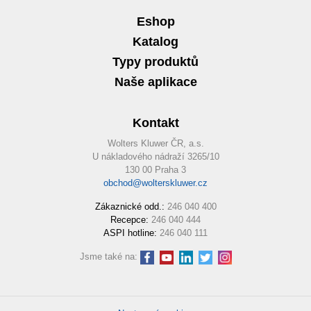
Eshop
Katalog
Typy produktů
Naše aplikace
Kontakt
Wolters Kluwer ČR, a.s.
U nákladového nádraží 3265/10
130 00 Praha 3
obchod@wolterskluwer.cz
Zákaznické odd.:
246 040 400
Recepce:
246 040 444
ASPI hotline:
246 040 111
Jsme také na: