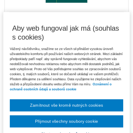
441 Kč
E-kniha Smarteca
V prodeji - ihned k dispozici
Aby web fungoval jak má (souhlas
Co je Smarteca?
s cookies)
Upozorňujeme, že v období od 1.8. do 21.8. z technických
důvodů nemůžeme vystavovat daňové doklady. Budou vám
Vážený návštěvníku, snažíme se ze všech sil přinášet vysokou úroveň
zaslány dodatečně e-mailem.
uživatelského komfortu při používání našich webových stránek. Mezi základní
předpoklady patří např. aby správně fungovalo vyhledávání, abychom vás
ks
Vložit do košíku
neobtěžovali nevhodnou reklamou nebo abychom měli dostatek podnětů, jak
web vylepšovat. Proto od Vás potřebujeme souhlas se zpracováním souborů
cookies, tj. malých souborů, které se dočasně ukládají ve vašem prohlížeči.
Ceny jsou včetně DPH
Předem děkujeme za udělení souhlasu. Data využijeme ke zlepšování našich
Ke stažení
služeb a přizpůsobení obsahu webu přímo Vám na míru.
Oznámení o
ochraně osobních údajů a souborů cookie
podnikove_finance_v_teorii_a_praxi_2_ukazka
podnikove_finance_2_obsah
Zamítnout vše kromě nutných cookies
Vydavatel
Wolters Kluwer
Přijmout všechny soubory cookie
Autor
Milan Hrdý
,
Michaela Krechovská