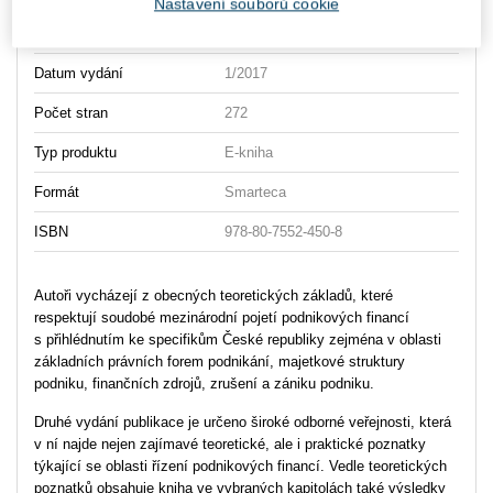
Nastavení souborů cookie
Typ publikace
učebnice
Datum vydání
1/2017
Počet stran
272
Typ produktu
E-kniha
Formát
Smarteca
ISBN
978-80-7552-450-8
Autoři vycházejí z obecných teoretických základů, které
respektují soudobé mezinárodní pojetí podnikových financí
s přihlédnutím ke specifikům České republiky zejména v oblasti
základních právních forem podnikání, majetkové struktury
podniku, finančních zdrojů, zrušení a zániku podniku.
Druhé vydání publikace je určeno široké odborné veřejnosti, která
v ní najde nejen zajímavé teoretické, ale i praktické poznatky
týkající se oblasti řízení podnikových financí. Vedle teoretických
poznatků obsahuje kniha ve vybraných kapitolách také výsledky