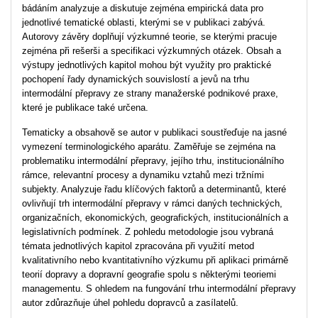
bádáním analyzuje a diskutuje zejména empirická data pro
jednotlivé tematické oblasti, kterými se v publikaci zabývá.
Autorovy závěry doplňují výzkumné teorie, se kterými pracuje
zejména při rešerši a specifikaci výzkumných otázek. Obsah a
výstupy jednotlivých kapitol mohou být využity pro praktické
pochopení řady dynamických souvislostí a jevů na trhu
intermodální přepravy ze strany manažerské podnikové praxe,
které je publikace také určena.
Tematicky a obsahově se autor v publikaci soustřeďuje na jasné
vymezení terminologického aparátu. Zaměřuje se zejména na
problematiku intermodální přepravy, jejího trhu, institucionálního
rámce, relevantní procesy a dynamiku vztahů mezi tržními
subjekty. Analyzuje řadu klíčových faktorů a determinantů, které
ovlivňují trh intermodální přepravy v rámci daných technických,
organizačních, ekonomických, geografických, institucionálních a
legislativních podmínek. Z pohledu metodologie jsou vybraná
témata jednotlivých kapitol zpracována při využití metod
kvalitativního nebo kvantitativního výzkumu při aplikaci primárně
teorií dopravy a dopravní geografie spolu s některými teoriemi
managementu. S ohledem na fungování trhu intermodální přepravy
autor zdůrazňuje úhel pohledu dopravců a zasílatelů.