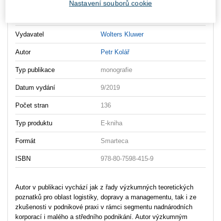
Nastavení souborů cookie
eji_organizaci_a_rizeni
Vydavatel
Wolters Kluwer
Autor
Petr Kolář
Typ publikace
monografie
Datum vydání
9/2019
Počet stran
136
Typ produktu
E-kniha
Formát
Smarteca
ISBN
978-80-7598-415-9
Autor v publikaci vychází jak z řady výzkumných teoretických
poznatků pro oblast logistiky, dopravy a managementu, tak i ze
zkušenosti v podnikové praxi v rámci segmentu nadnárodních
korporací i malého a středního podnikání. Autor výzkumným