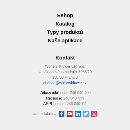
Eshop
Katalog
Typy produktů
Naše aplikace
Kontakt
Wolters Kluwer ČR, a.s.
U nákladového nádraží 3265/10
130 00 Praha 3
obchod@wolterskluwer.cz
Zákaznické odd.:
246 040 400
Recepce:
246 040 444
ASPI hotline:
246 040 111
Jsme také na: