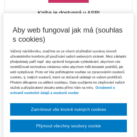
Kniha je dostupná v ASPI
Aby web fungoval jak má (souhlas
s cookies)
232 Kč
E-kniha Smarteca
V prodeji - ihned k dispozici
Vážený návštěvníku, snažíme se ze všech sil přinášet vysokou úroveň
Co je Smarteca?
uživatelského komfortu při používání našich webových stránek. Mezi základní
předpoklady patří např. aby správně fungovalo vyhledávání, abychom vás
Upozorňujeme, že v období od 1.8. do 21.8. z technických
neobtěžovali nevhodnou reklamou nebo abychom měli dostatek podnětů, jak
důvodů nemůžeme vystavovat daňové doklady. Budou vám
web vylepšovat. Proto od Vás potřebujeme souhlas se zpracováním souborů
zaslány dodatečně e-mailem.
cookies, tj. malých souborů, které se dočasně ukládají ve vašem prohlížeči.
Předem děkujeme za udělení souhlasu. Data využijeme ke zlepšování našich
ks
Vložit do košíku
služeb a přizpůsobení obsahu webu přímo Vám na míru.
Oznámení o
ochraně osobních údajů a souborů cookie
Ceny jsou včetně DPH
Ke stažení
Zamítnout vše kromě nutných cookies
OBSAH_Intermodalni_preprava_se_zvlastnim_zretelem_na_je
Přijmout všechny soubory cookie
ji_organizaci_a_rizeni
UKAZKA_Intermodalni_preprava_se_zvlastnim_zretelem_na_j