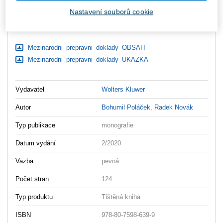
Nastavení souborů cookie
Ceny jsou včetně DPH
Ke stažení
Mezinarodni_prepravni_doklady_OBSAH
Mezinarodni_prepravni_doklady_UKAZKA
Vydavatel
Wolters Kluwer
Autor
Bohumil Poláček
,
Radek Novák
Typ publikace
monografie
Datum vydání
2/2020
Vazba
pevná
Počet stran
124
Typ produktu
Tištěná kniha
ISBN
978-80-7598-639-9