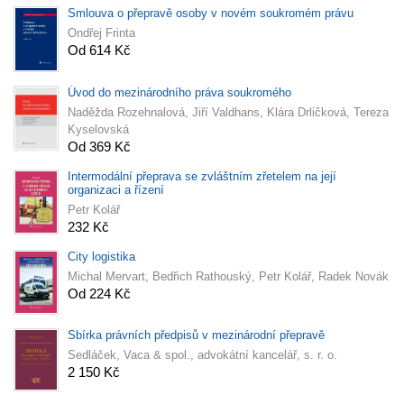
Smlouva o přepravě osoby v novém soukromém právu
Ondřej Frinta
Od 614 Kč
Úvod do mezinárodního práva soukromého
Naděžda Rozehnalová, Jiří Valdhans, Klára Drličková, Tereza
Kyselovská
Od 369 Kč
Intermodální přeprava se zvláštním zřetelem na její
organizaci a řízení
Petr Kolář
232 Kč
City logistika
Michal Mervart, Bedřich Rathouský, Petr Kolář, Radek Novák
Od 224 Kč
Sbírka právních předpisů v mezinárodní přepravě
Sedláček, Vaca & spol., advokátní kancelář, s. r. o.
2 150 Kč