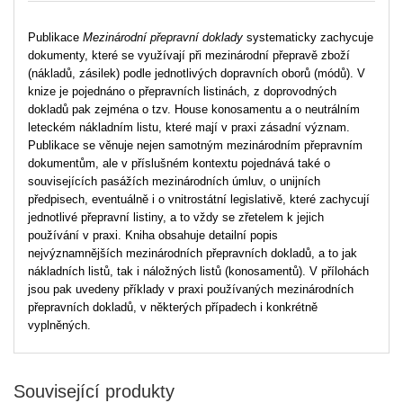
Publikace
Mezinárodní přepravní doklady
systematicky zachycuje
dokumenty, které se využívají při mezinárodní přepravě zboží
(nákladů, zásilek) podle jednotlivých dopravních oborů (módů). V
knize je pojednáno o přepravních listinách, z doprovodných
dokladů pak zejména o tzv. House konosamentu a o neutrálním
leteckém nákladním listu, které mají v praxi zásadní význam.
Publikace se věnuje nejen samotným mezinárodním přepravním
dokumentům, ale v příslušném kontextu pojednává také o
souvisejících pasážích mezinárodních úmluv, o unijních
předpisech, eventuálně i o vnitrostátní legislativě, které zachycují
jednotlivé přepravní listiny, a to vždy se zřetelem k jejich
používání v praxi. Kniha obsahuje detailní popis
nejvýznamnějších mezinárodních přepravních dokladů, a to jak
nákladních listů, tak i náložných listů (konosamentů). V přílohách
jsou pak uvedeny příklady v praxi používaných mezinárodních
přepravních dokladů, v některých případech i konkrétně
vyplněných.
Související produkty