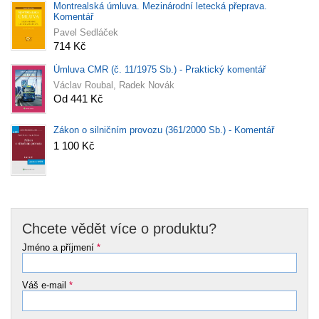
Montrealská úmluva. Mezinárodní letecká přeprava.
Komentář
Pavel Sedláček
714 Kč
Úmluva CMR (č. 11/1975 Sb.) - Praktický komentář
Václav Roubal, Radek Novák
Od 441 Kč
Zákon o silničním provozu (361/2000 Sb.) - Komentář
1 100 Kč
Chcete vědět více o produktu?
Jméno a příjmení
*
Váš e-mail
*