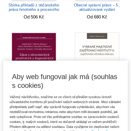
Sbírka příkladů z občanského
Obecné správní právo – 5.,
práva hmotného a procesního
aktualizované vydání
Od 506 Kč
Od 680 Kč
Aby web fungoval jak má (souhlas
s cookies)
Vážený návštěvníku, snažíme se ze všech sil přinášet vysokou úroveň
Zákon o zdravotnických
Vybrané majetkové zajišťovací
uživatelského komfortu při používání našich webových stránek. Mezi základní
prostředcích a diagnostických...
instituty II. Zajišťování věcného
předpoklady patří např. aby správně fungovalo vyhledávání, abychom vás
důkazu
Od 765 Kč
neobtěžovali nevhodnou reklamou nebo abychom měli dostatek podnětů, jak
Od 414 Kč
web vylepšovat. Proto od Vás potřebujeme souhlas se zpracováním souborů
cookies, tj. malých souborů, které se dočasně ukládají ve vašem prohlížeči.
Předem děkujeme za udělení souhlasu. Data využijeme ke zlepšování našich