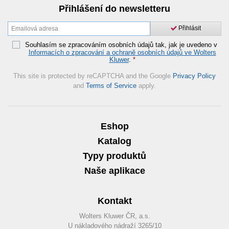
Přihlášení do newsletteru
Přihlásit
Souhlasím se zpracováním osobních údajů tak, jak je uvedeno v
Informacích o zpracování a ochraně osobních údajů ve Wolters
Kluwer
.
*
This site is protected by reCAPTCHA and the Google
Privacy Policy
and
Terms of Service
apply.
Eshop
Katalog
Typy produktů
Naše aplikace
Kontakt
Wolters Kluwer ČR, a.s.
U nákladového nádraží 3265/10