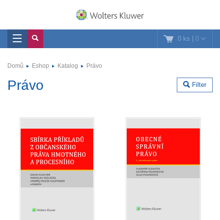
0 ks
|
0
Domů
Eshop
Katalog
Právo
Právo
Filter