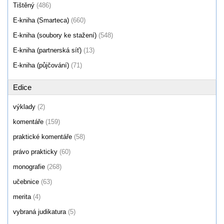
Tištěný
(486)
E-kniha (Smarteca)
(660)
E-kniha (soubory ke stažení)
(548)
E-kniha (partnerská síť)
(13)
E-kniha (půjčování)
(71)
Edice
výklady
(2)
komentáře
(159)
praktické komentáře
(58)
právo prakticky
(60)
monografie
(268)
učebnice
(63)
merita
(4)
vybraná judikatura
(5)