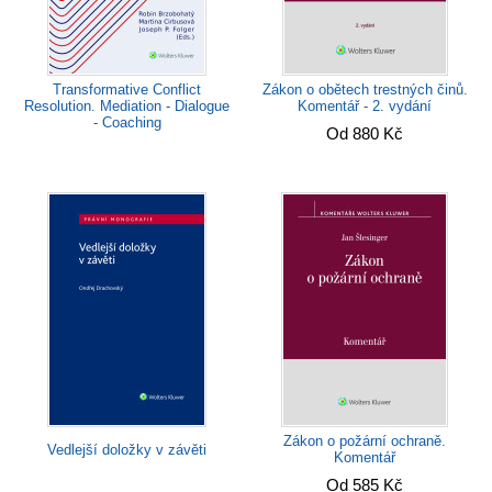
Transformative Conflict
Zákon o obětech trestných činů.
Resolution. Mediation - Dialogue
Komentář - 2. vydání
- Coaching
Od 880 Kč
Zákon o požární ochraně.
Vedlejší doložky v závěti
Komentář
Od 585 Kč