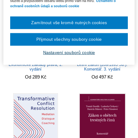
služeb a přizpůsobení obsahu webu přímo Vám na míru.
Oznámení o
ochraně osobních údajů a souborů cookie
Zamítnout vše kromě nutných cookies
Přijmout všechny soubory cookie
Nastavení souborů cookie
Ekonomické základy práva, 2.
Lesní zákon (289/1995 Sb.).
vydání
Komentář. 3. vydání
Od 289 Kč
Od 497 Kč