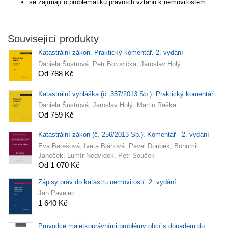
se zajímají o problematiku právních vztahů k nemovitostem.
Související produkty
Katastrální zákon. Praktický komentář. 2. vydání
Daniela Šustrová, Petr Borovička, Jaroslav Holý
Od 788 Kč
Katastrální vyhláška (č. 357/2013 Sb.). Praktický komentář
Daniela Šustrová, Jaroslav Holý, Martin Raška
Od 759 Kč
Katastrální zákon (č. 256/2013 Sb.). Komentář - 2. vydání
Eva Barešová, Iveta Bláhová, Pavel Doubek, Bohumil
Janeček, Lumír Nedvídek, Petr Souček
Od 1 070 Kč
Zápisy práv do katastru nemovitostí. 2. vydání
Jan Pavelec
1 640 Kč
Průvodce majetkoprávními problémy obcí s dopadem do