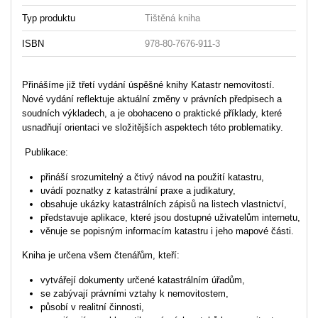
Typ produktu
Tištěná kniha
ISBN
978-80-7676-911-3
Přinášíme již třetí vydání úspěšné knihy Katastr nemovitostí.
Nové vydání reflektuje aktuální změny v právních předpisech a
soudních výkladech, a je obohaceno o praktické příklady, které
usnadňují orientaci ve složitějších aspektech této problematiky.
Publikace:
přináší srozumitelný a čtivý návod na použití katastru,
uvádí poznatky z katastrální praxe a judikatury,
obsahuje ukázky katastrálních zápisů na listech vlastnictví,
představuje aplikace, které jsou dostupné uživatelům internetu,
věnuje se popisným informacím katastru i jeho mapové části.
Kniha je určena všem čtenářům, kteří:
vytvářejí dokumenty určené katastrálním úřadům,
se zabývají právními vztahy k nemovitostem,
působí v realitní činnosti,