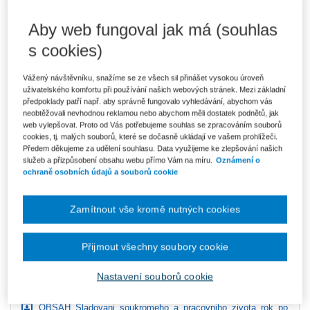
Aby web fungoval jak má (souhlas
Kniha je dostupná v ASPI
s cookies)
Vážený návštěvníku, snažíme se ze všech sil přinášet vysokou úroveň
uživatelského komfortu při používání našich webových stránek. Mezi základní
předpoklady patří např. aby správně fungovalo vyhledávání, abychom vás
318 Kč
E-kniha Smarteca + soubory ke stažení
neobtěžovali nevhodnou reklamou nebo abychom měli dostatek podnětů, jak
V prodeji - ihned k dispozici
web vylepšovat. Proto od Vás potřebujeme souhlas se zpracováním souborů
Co je Smarteca?
cookies, tj. malých souborů, které se dočasně ukládají ve vašem prohlížeči.
Kde najdu soubory e-knih?
Předem děkujeme za udělení souhlasu. Data využijeme ke zlepšování našich
služeb a přizpůsobení obsahu webu přímo Vám na míru.
Oznámení o
ochraně osobních údajů a souborů cookie
Upozorňujeme, že v období od 1.8. do 21.8. z technických
důvodů nemůžeme vystavovat daňové doklady. Budou vám
zaslány dodatečně e-mailem.
Zamítnout vše kromě nutných cookies
ks
Vložit do košíku
Přijmout všechny soubory cookie
Ceny jsou včetně DPH
Nastavení souborů cookie
Ke stažení
OBSAH_Sladovani_soukromeho_a_pracovniho_zivota_rok_po