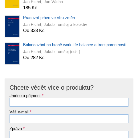
Jan Pichrt, Jan Vácha
185 Kč
Pracovní právo ve víru změn
Jan Pichrt, Jakub Tomšej a kolektiv
Od 333 Kč
Balancování na hraně work-life balance a transparentnosti
Jan Pichrt, Jakub Tomšej (eds.)
Od 282 Kč
Chcete vědět více o produktu?
Jméno a příjmení
*
Váš e-mail
*
Zpráva
*