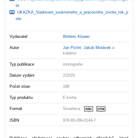
te
UKAZKA_Sladovani_soukromeho_a_pracovniho_zivota_rok_p
ote
Vydavatel
Wolters Kluwer
Autor
Jan Pichrt
,
Jakub Morávek
a
kolektiv
Typ publikace
monografie
Datum vydání
2/2025
Počet stran
188
Typ produktu
E-kniha
Formát
Smarteca
ISBN
978-80-286-0144-7