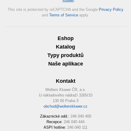
Kluwer
.
*
This site is protected by reCAPTCHA and the Google
Privacy Policy
and
Terms of Service
apply.
Eshop
Katalog
Typy produktů
Naše aplikace
Kontakt
Wolters Kluwer ČR, a.s.
U nákladového nádraží 3265/10
130 00 Praha 3
obchod@wolterskluwer.cz
Zákaznické odd.:
246 040 400
Recepce:
246 040 444
ASPI hotline:
246 040 111