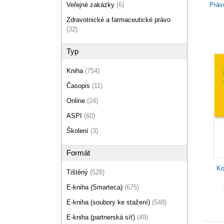
Práv
Veřejné zakázky
(6)
Zdravotnické a farmaceutické právo
(32)
Typ
Kniha
(754)
Časopis
(11)
Online
(24)
ASPI
(60)
Školení
(3)
Formát
Ko
Tištěný
(528)
E-kniha (Smarteca)
(675)
E-kniha (soubory ke stažení)
(548)
E-kniha (partnerská síť)
(49)