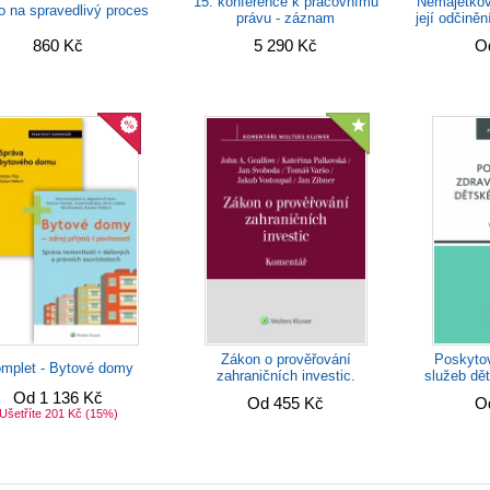
Nemajetkov
15. konference k pracovnímu
o na spravedlivý proces
její odčině
právu - záznam
860 Kč
5 290 Kč
O
Zákon o prověřování
Poskytov
mplet - Bytové domy
zahraničních investic.
služeb dě
Komentář
Od 1 136 Kč
Od 455 Kč
O
Ušetříte 201 Kč
(15%)