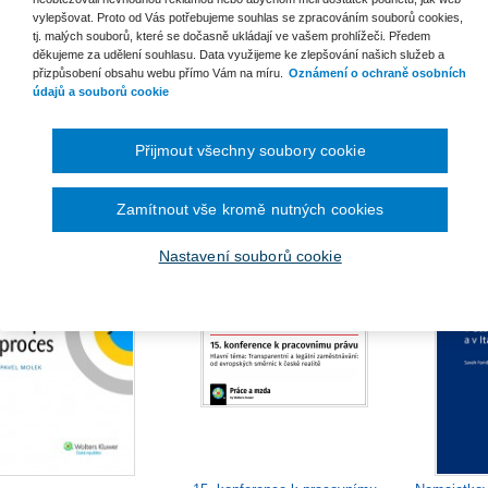
vylepšovat. Proto od Vás potřebujeme souhlas se zpracováním souborů cookies,
tj. malých souborů, které se dočasně ukládají ve vašem prohlížeči. Předem
děkujeme za udělení souhlasu. Data využijeme ke zlepšování našich služeb a
přizpůsobení obsahu webu přímo Vám na míru.
Oznámení o ochraně osobních
údajů a souborů cookie
Soudní exekutor: historie,
14. konfer
stupy k reportingu ESG
Přijmout všechny soubory cookie
současnost a perspektivy
prá
Od 485 Kč
Od 462 Kč
5
Zamítnout vše kromě nutných cookies
Nastavení souborů cookie