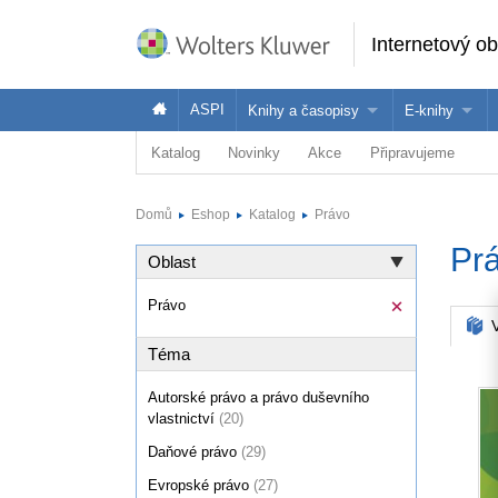
Internetový o
ASPI
Knihy a časopisy
E-knihy
Katalog
Novinky
Akce
Připravujeme
Knihy
Jak na naše
Časopisy
Koupit e-kni
Domů
Eshop
Katalog
Právo
Půjčit si e-k
Pr
Oblast
Právo
V
Téma
Autorské právo a právo duševního
vlastnictví
(20)
Daňové právo
(29)
Evropské právo
(27)