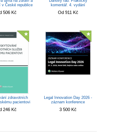
á újma na zdraví a
Daňový řád. Praktický
ní v České republice
komentář. 4. vydání
a v...
d 506 Kč
Od 911 Kč
ání zdravotních
Legal Innovation Day 2026 -
tskému pacientovi
záznam konference
d 246 Kč
3 500 Kč