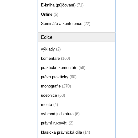
E-kniha (půjčování)
(71)
Online
(5)
Semináře a konference
(22)
Edice
výklady
(2)
komentáře
(160)
praktické komentáře
(58)
právo prakticky
(60)
monografie
(270)
učebnice
(63)
merita
(4)
vybraná judikatura
(6)
právní rukověti
(2)
klasická právnická díla
(14)