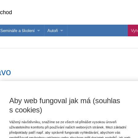
bchod
Semináře a školení
Autoři
 e-knihy?
Semináře a konference
Více o autorech Wolters Kluwer
hu
Školení ASPI, Libra a Praetor
PublishOne
nihu
ávo
šechny produkty
Akce
Novinky
Připravujeme
Aby web fungoval jak má (souhlas
s cookies)
Vážený návštěvníku, snažíme se ze všech sil přinášet vysokou úroveň
uživatelského komfortu při používání našich webových stránek. Mezi základní
předpoklady patří např. aby správně fungovalo vyhledávání, abychom vás
neobtěžovali nevhodnou reklamou nebo abychom měli dostatek podnětů, jak web