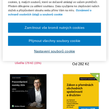
cookies, tj. malých souborů, které se dočasně ukládají ve vašem prohlížeči.
Předem děkujeme za udělení souhlasu. Data využijeme ke zlepšování našich
služeb a přizpůsobení obsahu webu přímo Vám na míru.
Oznámení o
ochraně osobních údajů a souborů cookie
Zamítnout vše kromě nutných cookies
Přijmout všechny soubory cookie
Změna klimatu v územním
Komplet - Přestupkové řízení -
Nastavení souborů cookie
plánování. Jak (nejen) CO2
rozhodování a dokazování
omezí...
Od 1 014 Kč
Ušetříte 179 Kč
(15%)
Od 282 Kč