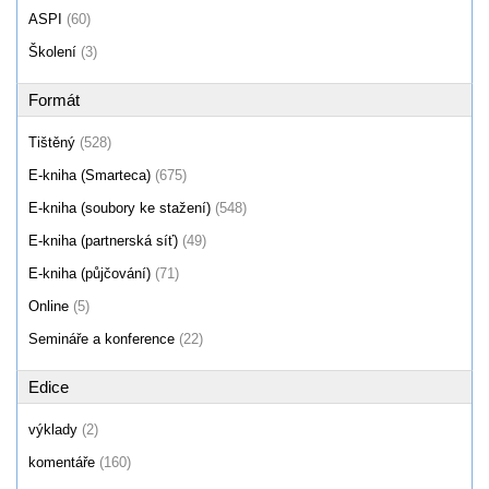
ASPI
(60)
Školení
(3)
Formát
Tištěný
(528)
E-kniha (Smarteca)
(675)
E-kniha (soubory ke stažení)
(548)
E-kniha (partnerská síť)
(49)
E-kniha (půjčování)
(71)
Online
(5)
Semináře a konference
(22)
Edice
výklady
(2)
komentáře
(160)