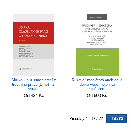
Sbírka klauzurních prací z
Rukověť mediátora aneb co je
trestního práva (Brno) - 2.
dobré vědět nejen ke
vydání
zkouškám...
Od 434 Kč
Od 600 Kč
Produkty
1 - 12 / 72
Dále