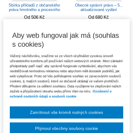
Sbírka příkladů z občanského
Obecné správní právo – 5.,
práva hmotného a procesního
aktualizované vydání
Od 506 Kč
Od 680 Kč
Aby web fungoval jak má (souhlas
s cookies)
Vážený návštěvníku, snažíme se ze všech sil přinášet vysokou úroveň
uživatelského komfortu při používání našich webových stránek. Mezi základní
předpoklady patří např. aby správně fungovalo vyhledávání, abychom vás
neobtěžovali nevhodnou reklamou nebo abychom měli dostatek podnětů, jak
web vylepšovat. Proto od Vás potřebujeme souhlas se zpracováním souborů
cookies, tj. malých souborů, které se dočasně ukládají ve vašem prohlížeči.
Předem děkujeme za udělení souhlasu. Data využijeme ke zlepšování našich
služeb a přizpůsobení obsahu webu přímo Vám na míru.
Oznámení o
ochraně osobních údajů a souborů cookie
Pokročilý kurz práva proti
Ekonomické základy práva, 2.
nekalé soutěži
vydání
Od 267 Kč
Od 289 Kč
Zamítnout vše kromě nutných cookies
Přijmout všechny soubory cookie