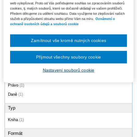
web vylepšovat. Proto od Vás potřebujeme souhlas se zpracováním souborů
Zákon o evidenci tržeb.
cookies, tj. malých souborů, které se dočasně ukládají ve vašem prohlížeči.
Komentář
Předem děkujeme za udělení souhlasu. Data využijeme ke zlepšování našich
289 Kč
služeb a přizpůsobení obsahu webu přímo Vám na míru.
Oznámení o
ochraně osobních údajů a souborů cookie
Zamítnout vše kromě nutných cookies
Produkty
1 - 1 / 1
Přijmout všechny soubory cookie
Nastavení souborů cookie
Oblast
Právo
(1)
Daně
(1)
Typ
Kniha
(1)
Formát