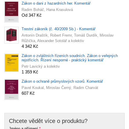
Zákon o dani z hazardních her. Komentář
Radim Boháč, Hana Krasulová
Od 347 Kč
Trestní zákoník (č. 40/2009 Sb.) - Komentář
Antonín Draštík, Robert Fremr, Tomáš Durdík, Miroslav
Růžička, Alexander Sotolář a kolektiv
4 342 Kč
Zákon o zvláštních řízeních soudních. Zákon o veřejných
rejstřících. Řízení nesporné - praktický komentář
Petr Lavický a kolektiv
1 359 Kč
Zákon o ochraně průmyslových vzorů. Komentář
Pavel Koukal, Miroslav Černý, Radim Charvát
607 Kč
Chcete vědět více o produktu?
Jméno a příjmení
*