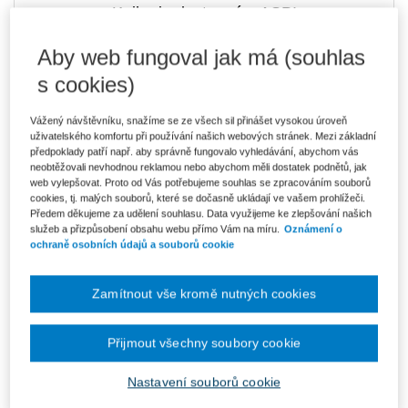
Kniha je dostupná v ASPI
Aby web fungoval jak má (souhlas
s cookies)
289 Kč
E-kniha Smarteca + soubory ke stažení
V prodeji - ihned k dispozici
Vážený návštěvníku, snažíme se ze všech sil přinášet vysokou úroveň
Co je Smarteca?
uživatelského komfortu při používání našich webových stránek. Mezi základní
Kde najdu soubory e-knih?
předpoklady patří např. aby správně fungovalo vyhledávání, abychom vás
neobtěžovali nevhodnou reklamou nebo abychom měli dostatek podnětů, jak
web vylepšovat. Proto od Vás potřebujeme souhlas se zpracováním souborů
cookies, tj. malých souborů, které se dočasně ukládají ve vašem prohlížeči.
Upozorňujeme, že v období od 1.8. do 21.8. z technických
Předem děkujeme za udělení souhlasu. Data využijeme ke zlepšování našich
důvodů nemůžeme vystavovat daňové doklady. Budou vám
služeb a přizpůsobení obsahu webu přímo Vám na míru.
Oznámení o
zaslány dodatečně e-mailem.
ochraně osobních údajů a souborů cookie
ks
Vložit do košíku
Zamítnout vše kromě nutných cookies
Ceny jsou včetně DPH
Ke stažení
Přijmout všechny soubory cookie
recenze
Nastavení souborů cookie
obsah