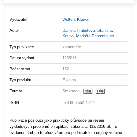
ukázka
Vydavatel
Wolters Kluwer
Autor
Daniela Hrabětová
,
Stanislav
Kouba
,
Markéta Patzenhauer
Typ publikace
komentáře
Datum vydání
12/2016
Počet stran
152
Typ produktu
E-kniha
Formát
Smarteca
ISBN
978-80-7552-462-1
Publikace poslouží jako praktický průvodce při řešení
výkladových problémů při aplikaci zákona č. 112/2016 Sb., o
evidenci tržeb, a to především pro podnikatele a orgány veřejné