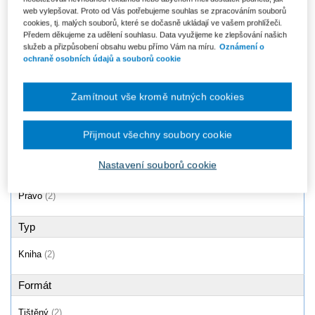
GDPR / Obecné nařízení o
web vylepšovat. Proto od Vás potřebujeme souhlas se zpracováním souborů
Právo informačních technologií,
ochraně osobních údajů
2. vydání
cookies, tj. malých souborů, které se dočasně ukládají ve vašem prohlížeči.
(2016/679/EU) -...
Předem děkujeme za udělení souhlasu. Data využijeme ke zlepšování našich
Od 1 677 Kč
Od 860 Kč
služeb a přizpůsobení obsahu webu přímo Vám na míru.
Oznámení o
ochraně osobních údajů a souborů cookie
Zamítnout vše kromě nutných cookies
Produkty
1 - 2 / 2
Přijmout všechny soubory cookie
Nastavení souborů cookie
Oblast
Právo
(2)
Typ
Kniha
(2)
Formát
Tištěný
(2)