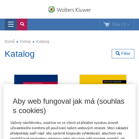
0 ks
|
0
Domů
Eshop
Katalog
Katalog
Filter
Aby web fungoval jak má (souhlas
s cookies)
Vážený návštěvníku, snažíme se ze všech sil přinášet vysokou úroveň
uživatelského komfortu při používání našich webových stránek. Mezi základní
předpoklady patří např. aby správně fungovalo vyhledávání, abychom vás
neobtěžovali nevhodnou reklamou nebo abychom měli dostatek podnětů, jak