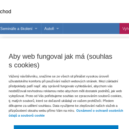
bchod
Semináře a školení
Autoři
 e-knihy?
Semináře a konference
Více o autorech Wolters Kluwer
hu
Školení ASPI, Libra a Praetor
PublishOne
Aby web fungoval jak má (souhlas
nihu
s cookies)
talog
Vážený návštěvníku, snažíme se ze všech sil přinášet vysokou úroveň
uživatelského komfortu při používání našich webových stránek. Mezi základní
šechny produkty
Akce
Novinky
Připravujeme
předpoklady patří např. aby správně fungovalo vyhledávání, abychom vás
neobtěžovali nevhodnou reklamou nebo abychom měli dostatek podnětů, jak web
vylepšovat. Proto od Vás potřebujeme souhlas se zpracováním souborů cookies,
tj. malých souborů, které se dočasně ukládají ve vašem prohlížeči. Předem
děkujeme za udělení souhlasu. Data využijeme ke zlepšování našich služeb a
přizpůsobení obsahu webu přímo Vám na míru.
Oznámení o ochraně osobních
údajů a souborů cookie