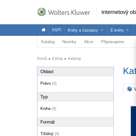
Internetový o
ASPI
Knihy a časopisy
E-knihy
Katalog
Novinky
Akce
Připravujeme
Knihy
Jak na naše
Časopisy
Koupit e-kni
Domů
Eshop
Katalog
Půjčit si e-k
Ka
Oblast
Právo
(4)
V
Typ
Kniha
(4)
Formát
Tištěný
(4)