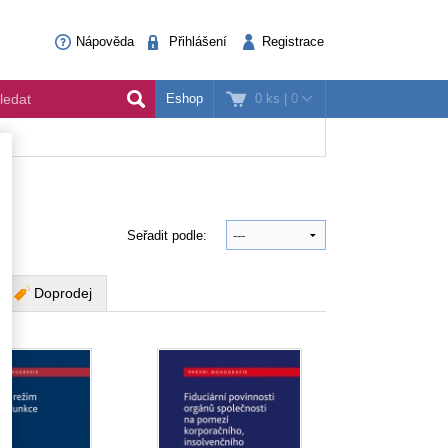
Nápověda
Přihlášení
Registrace
0 ks
|
0
Eshop
Seřadit podle:
Doprodej