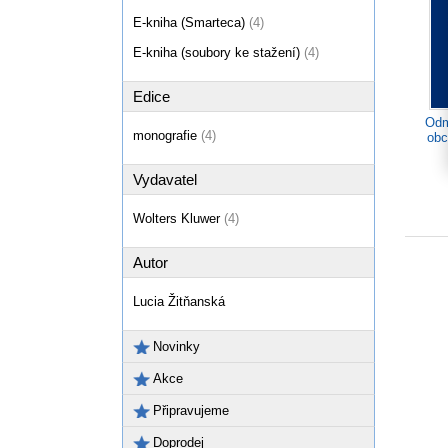
E-kniha (Smarteca)
(4)
E-kniha (soubory ke stažení)
(4)
Edice
Odm
monografie
(4)
obc
Vydavatel
Wolters Kluwer
(4)
Autor
Lucia Žitňanská
Novinky
Akce
Připravujeme
Doprodej