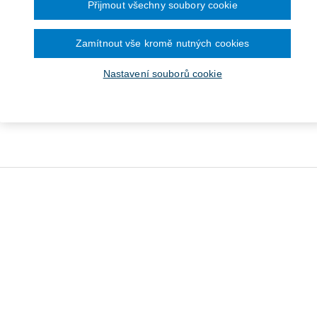
Přijmout všechny soubory cookie
Zamítnout vše kromě nutných cookies
Nastavení souborů cookie
ěňování členů orgánů
Korporační spory
Smluvní re
hodních společností a
majetková plnění...
Od 535 Kč
Od 686 Kč
O