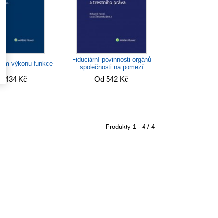
Fiduciární povinnosti orgánů
žim výkonu funkce
společnosti na pomezí
korporačního,...
d 434 Kč
Od 542 Kč
Produkty
1 - 4 / 4