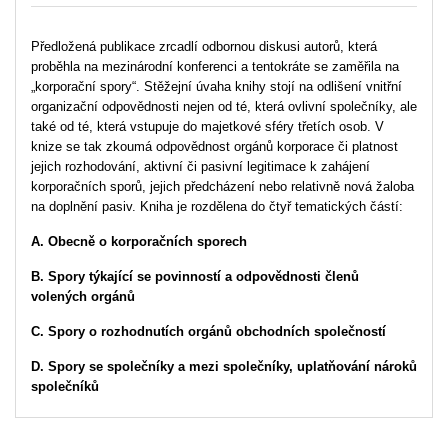
Předložená publikace zrcadlí odbornou diskusi autorů, která
proběhla na mezinárodní konferenci a tentokráte se zaměřila na
„korporační spory“. Stěžejní úvaha knihy stojí na odlišení vnitřní
organizační odpovědnosti nejen od té, která ovlivní společníky, ale
také od té, která vstupuje do majetkové sféry třetích osob. V
knize se tak zkoumá odpovědnost orgánů korporace či platnost
jejich rozhodování, aktivní či pasivní legitimace k zahájení
korporačních sporů, jejich předcházení nebo relativně nová žaloba
na doplnění pasiv. Kniha je rozdělena do čtyř tematických částí:
A. Obecně o korporačních sporech
B. Spory týkající se povinností a odpovědnosti členů
volených orgánů
C. Spory o rozhodnutích orgánů obchodních společností
D. Spory se společníky a mezi společníky, uplatňování nároků
společníků