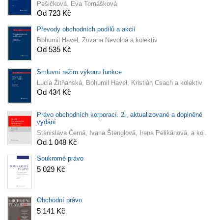
Pešičková, Eva Tomášková
Od 723 Kč
Převody obchodních podílů a akcií
Bohumil Havel, Zuzana Nevolná a kolektiv
Od 535 Kč
Smluvní režim výkonu funkce
Lucia Žitňanská, Bohumil Havel, Kristián Csach a kolektiv
Od 434 Kč
Právo obchodních korporací. 2., aktualizované a doplněné
vydání
Stanislava Černá, Ivana Štenglová, Irena Pelikánová, a kol.
Od 1 048 Kč
Soukromé právo
5 029 Kč
Obchodní právo
5 141 Kč