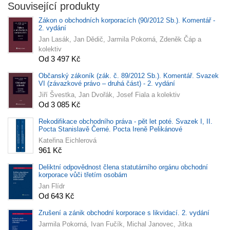
Související produkty
Zákon o obchodních korporacích (90/2012 Sb.). Komentář -
2. vydání
Jan Lasák, Jan Dědič, Jarmila Pokorná, Zdeněk Čáp a
kolektiv
Od 3 497 Kč
Občanský zákoník (zák. č. 89/2012 Sb.). Komentář. Svazek
VI (závazkové právo – druhá část) - 2. vydání
Jiří Švestka, Jan Dvořák, Josef Fiala a kolektiv
Od 3 085 Kč
Rekodifikace obchodního práva - pět let poté. Svazek I, II.
Pocta Stanislavě Černé. Pocta Ireně Pelikánové
Kateřina Eichlerová
961 Kč
Deliktní odpovědnost člena statutárního orgánu obchodní
korporace vůči třetím osobám
Jan Flídr
Od 643 Kč
Zrušení a zánik obchodní korporace s likvidací. 2. vydání
Jarmila Pokorná, Ivan Fučík, Michal Janovec, Jitka