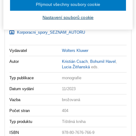
Přijmout všechny soubory cookie
Ke stažení
Nastavení souborů cookie
Korporacni_spory_OBSAH
Korporacni_spory_UKAZKA
Korporacni_spory_SEZNAM_AUTORU
Vydavatel
Wolters Kluwer
Autor
Kristián Csach
,
Bohumil Havel
,
Lucia Žitňanská
eds.
Typ publikace
monografie
Datum vydání
11/2023
Vazba
brožovaná
Počet stran
404
Typ produktu
Tištěná kniha
ISBN
978-80-7676-766-9