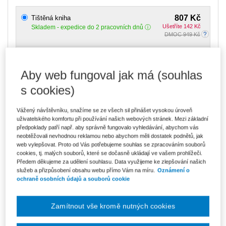
807 Kč
Tištěná kniha
Ušetříte 142 Kč
Skladem
- expedice do 2 pracovních dnů
DMOC 949 Kč
686 Kč
E-kniha Smarteca + soubory ke stažení
V prodeji - ihned k dispozici
Aby web fungoval jak má (souhlas
Co je Smarteca?
Kde najdu soubory e-knih?
s cookies)
Vážený návštěvníku, snažíme se ze všech sil přinášet vysokou úroveň
1 150 Kč
Balíček - Tištěná kniha + E-kniha
uživatelského komfortu při používání našich webových stránek. Mezi základní
Smarteca + soubory ke stažení
Ušetříte 606 Kč
předpoklady patří např. aby správně fungovalo vyhledávání, abychom vás
DMOC 1 756 Kč
Skladem
- expedice do 2 pracovních dnů
neobtěžovali nevhodnou reklamou nebo abychom měli dostatek podnětů, jak
Co je Smarteca?
web vylepšovat. Proto od Vás potřebujeme souhlas se zpracováním souborů
cookies, tj. malých souborů, které se dočasně ukládají ve vašem prohlížeči.
Předem děkujeme za udělení souhlasu. Data využijeme ke zlepšování našich
Upozorňujeme, že v období od 1.8. do 21.8. z technických
služeb a přizpůsobení obsahu webu přímo Vám na míru.
Oznámení o
důvodů nemůžeme vystavovat daňové doklady. Budou vám
ochraně osobních údajů a souborů cookie
zaslány dodatečně e-mailem.
ks
Vložit do košíku
Zamítnout vše kromě nutných cookies
Ceny jsou včetně DPH