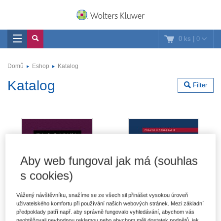
0 ks
|
0
Domů
Eshop
Katalog
Katalog
Filter
Aby web fungoval jak má (souhlas
s cookies)
Vážený návštěvníku, snažíme se ze všech sil přinášet vysokou úroveň
uživatelského komfortu při používání našich webových stránek. Mezi základní
předpoklady patří např. aby správně fungovalo vyhledávání, abychom vás
neobtěžovali nevhodnou reklamou nebo abychom měli dostatek podnětů, jak