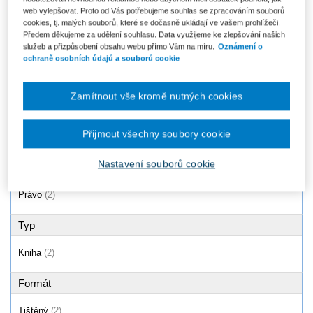
web vylepšovat. Proto od Vás potřebujeme souhlas se zpracováním souborů
Náhrada újmy vzniklé
Zákoník práce (262/2006 Sb.).
pracovním úrazem či nemocí z
Komentář - 8. vydání
cookies, tj. malých souborů, které se dočasně ukládají ve vašem prohlížeči.
povolání
Předem děkujeme za udělení souhlasu. Data využijeme ke zlepšování našich
Od 1 908 Kč
služeb a přizpůsobení obsahu webu přímo Vám na míru.
Oznámení o
Od 672 Kč
ochraně osobních údajů a souborů cookie
Zamítnout vše kromě nutných cookies
Produkty
1 - 2 / 2
Přijmout všechny soubory cookie
Nastavení souborů cookie
Oblast
Právo
(2)
Typ
Kniha
(2)
Formát
Tištěný
(2)