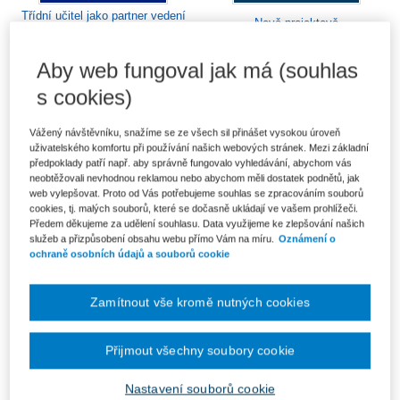
Třídní učitel jako partner vedení
Nově projektově
školy
Od 275 Kč
Od 246 Kč
Aby web fungoval jak má (souhlas
s cookies)
Vážený návštěvníku, snažíme se ze všech sil přinášet vysokou úroveň
uživatelského komfortu při používání našich webových stránek. Mezi základní
předpoklady patří např. aby správně fungovalo vyhledávání, abychom vás
neobtěžovali nevhodnou reklamou nebo abychom měli dostatek podnětů, jak
web vylepšovat. Proto od Vás potřebujeme souhlas se zpracováním souborů
cookies, tj. malých souborů, které se dočasně ukládají ve vašem prohlížeči.
Předem děkujeme za udělení souhlasu. Data využijeme ke zlepšování našich
služeb a přizpůsobení obsahu webu přímo Vám na míru.
Oznámení o
ochraně osobních údajů a souborů cookie
Zamítnout vše kromě nutných cookies
Krize jako příležitost (a nejen ve
Efektivní porady. Jak si poradit
školství)
s poradou nejen ve školství
Od 347 Kč
Od 296 Kč
Přijmout všechny soubory cookie
Nastavení souborů cookie