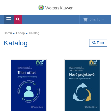
0 ks
|
0
Domů
Eshop
Katalog
Katalog
Filter