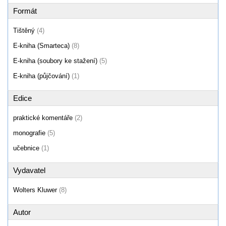
Formát
Tištěný
(4)
E-kniha (Smarteca)
(8)
E-kniha (soubory ke stažení)
(5)
E-kniha (půjčování)
(1)
Edice
praktické komentáře
(2)
monografie
(5)
učebnice
(1)
Vydavatel
Wolters Kluwer
(8)
Autor