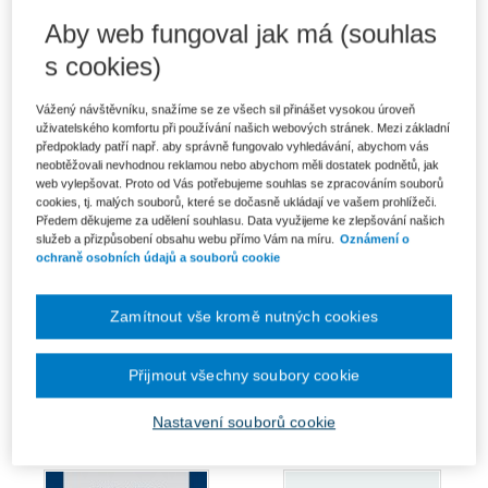
Zákon o znalcích, znaleckých
Zákon o znalcích, znaleckých
kancelářích a znaleckých
kancelářích a znaleckých
Aby web fungoval jak má (souhlas
ústavech...
ústavech...
s cookies)
Od 506 Kč
Od 571 Kč
Připravujeme
Vážený návštěvníku, snažíme se ze všech sil přinášet vysokou úroveň
uživatelského komfortu při používání našich webových stránek. Mezi základní
předpoklady patří např. aby správně fungovalo vyhledávání, abychom vás
neobtěžovali nevhodnou reklamou nebo abychom měli dostatek podnětů, jak
web vylepšovat. Proto od Vás potřebujeme souhlas se zpracováním souborů
cookies, tj. malých souborů, které se dočasně ukládají ve vašem prohlížeči.
Předem děkujeme za udělení souhlasu. Data využijeme ke zlepšování našich
služeb a přizpůsobení obsahu webu přímo Vám na míru.
Oznámení o
ochraně osobních údajů a souborů cookie
Zamítnout vše kromě nutných cookies
Vliv římského práva na vybrané
Přijmout všechny soubory cookie
Mezinárodní přepravní doklady
instituty práva mezinárodního
obchodu
Od 347 Kč
Nastavení souborů cookie
542 Kč