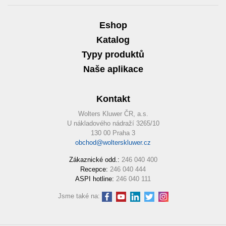
Eshop
Katalog
Typy produktů
Naše aplikace
Kontakt
Wolters Kluwer ČR, a.s.
U nákladového nádraží 3265/10
130 00 Praha 3
obchod@wolterskluwer.cz
Zákaznické odd.:
246 040 400
Recepce:
246 040 444
ASPI hotline:
246 040 111
Jsme také na: