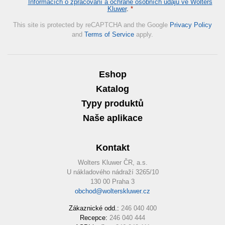
Informacích o zpracování a ochraně osobních údajů ve Wolters
Kluwer
.
*
This site is protected by reCAPTCHA and the Google
Privacy Policy
and
Terms of Service
apply.
Eshop
Katalog
Typy produktů
Naše aplikace
Kontakt
Wolters Kluwer ČR, a.s.
U nákladového nádraží 3265/10
130 00 Praha 3
obchod@wolterskluwer.cz
Zákaznické odd.:
246 040 400
Recepce:
246 040 444