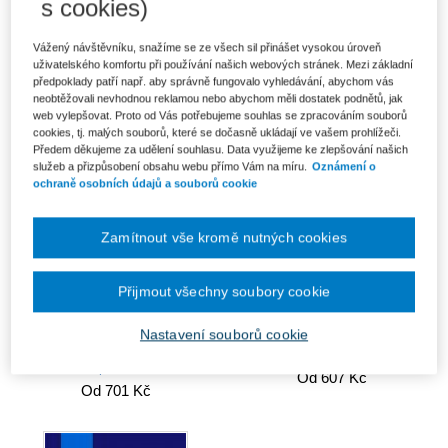
s cookies)
Právní nástroje podpory inovací
Zákon o zdravotních službách
v medicíně
(č. 372/2011 Sb.). Komentář
Vážený návštěvníku, snažíme se ze všech sil přinášet vysokou úroveň
224 Kč
1 388 Kč
uživatelského komfortu při používání našich webových stránek. Mezi základní
předpoklady patří např. aby správně fungovalo vyhledávání, abychom vás
neobtěžovali nevhodnou reklamou nebo abychom měli dostatek podnětů, jak
web vylepšovat. Proto od Vás potřebujeme souhlas se zpracováním souborů
cookies, tj. malých souborů, které se dočasně ukládají ve vašem prohlížeči.
Předem děkujeme za udělení souhlasu. Data využijeme ke zlepšování našich
služeb a přizpůsobení obsahu webu přímo Vám na míru.
Oznámení o
ochraně osobních údajů a souborů cookie
Zamítnout vše kromě nutných cookies
Přijmout všechny soubory cookie
Nastavení souborů cookie
Crisis Patient Prioritization and
Czech Health Law
the Law: the Pandemic
Experience
Od 607 Kč
Od 701 Kč