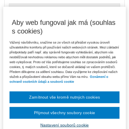
714 Kč
Tištěná kniha
Ušetříte 125 Kč
Poslední kusy - neváhejte s objednávkou!
DMOC 839 Kč
Aby web fungoval jak má (souhlas
s cookies)
607 Kč
E-kniha Smarteca + soubory ke stažení
V prodeji - ihned k dispozici
Vážený návštěvníku, snažíme se ze všech sil přinášet vysokou úroveň
Co je Smarteca?
uživatelského komfortu při používání našich webových stránek. Mezi základní
Kde najdu soubory e-knih?
předpoklady patří např. aby správně fungovalo vyhledávání, abychom vás
neobtěžovali nevhodnou reklamou nebo abychom měli dostatek podnětů, jak
web vylepšovat. Proto od Vás potřebujeme souhlas se zpracováním souborů
1 018 Kč
Balíček - Tištěná kniha + E-kniha
cookies, tj. malých souborů, které se dočasně ukládají ve vašem prohlížeči.
Smarteca + soubory ke stažení
Ušetříte 535 Kč
Předem děkujeme za udělení souhlasu. Data využijeme ke zlepšování našich
DMOC 1 553 Kč
Skladem
- expedice do 2 pracovních dnů
služeb a přizpůsobení obsahu webu přímo Vám na míru.
Oznámení o
Co je Smarteca?
ochraně osobních údajů a souborů cookie
Upozorňujeme, že v období od 1.8. do 21.8. z technických
Zamítnout vše kromě nutných cookies
důvodů nemůžeme vystavovat daňové doklady. Budou vám
zaslány dodatečně e-mailem.
Přijmout všechny soubory cookie
ks
Vložit do košíku
Nastavení souborů cookie
Ceny jsou včetně DPH