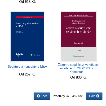
Od 918 Kč
Zákon o soudnictví ve věcech
Struktury a kontrakty v M&A
mládeže (č. 218/2003 Sb.).
Komentář -...
Od 267 Kč
Od 839 Kč
Zpět
Produkty
37 - 48 / 683
Dále