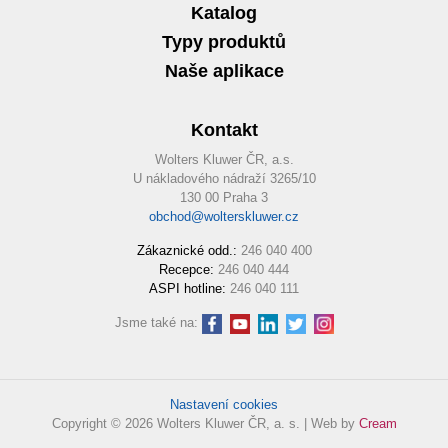
Katalog
Typy produktů
Naše aplikace
Kontakt
Wolters Kluwer ČR, a.s.
U nákladového nádraží 3265/10
130 00 Praha 3
obchod@wolterskluwer.cz
Zákaznické odd.:
246 040 400
Recepce:
246 040 444
ASPI hotline:
246 040 111
Jsme také na:
Nastavení cookies
Copyright © 2026 Wolters Kluwer ČR, a. s. | Web by
Cream