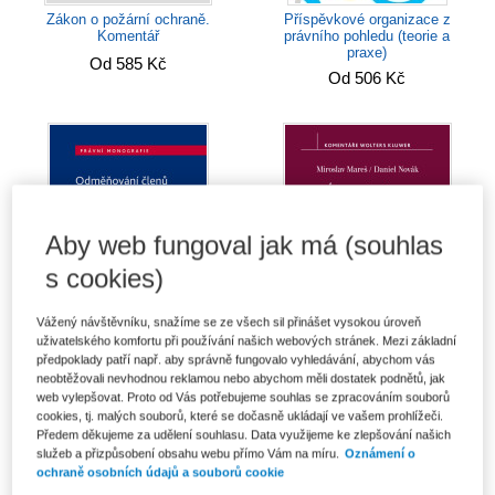
Příspěvkové organizace z
Zákon o požární ochraně.
právního pohledu (teorie a
Komentář
praxe)
Od 585 Kč
Od 506 Kč
Aby web fungoval jak má (souhlas
s cookies)
Vážený návštěvníku, snažíme se ze všech sil přinášet vysokou úroveň
uživatelského komfortu při používání našich webových stránek. Mezi základní
předpoklady patří např. aby správně fungovalo vyhledávání, abychom vás
Odměňování členů orgánů
Ústavní zákon o bezpečnosti
neobtěžovali nevhodnou reklamou nebo abychom měli dostatek podnětů, jak
obchodních společností a
ČR. Komentář - 2. vydání
web vylepšovat. Proto od Vás potřebujeme souhlas se zpracováním souborů
majetková plnění...
Od 694 Kč
cookies, tj. malých souborů, které se dočasně ukládají ve vašem prohlížeči.
Od 535 Kč
Předem děkujeme za udělení souhlasu. Data využijeme ke zlepšování našich
služeb a přizpůsobení obsahu webu přímo Vám na míru.
Oznámení o
ochraně osobních údajů a souborů cookie