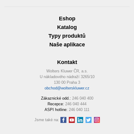
Eshop
Katalog
Typy produktů
Naše aplikace
Kontakt
Wolters Kluwer ČR, a.s.
U nákladového nádraží 3265/10
130 00 Praha 3
obchod@wolterskluwer.cz
Zákaznické odd.:
246 040 400
Recepce:
246 040 444
ASPI hotline:
246 040 111
Jsme také na: