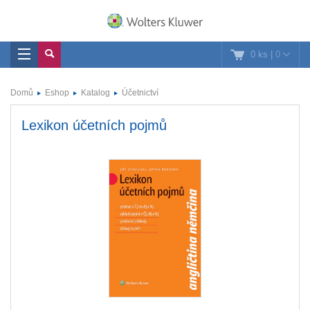
0 ks
|
0
Domů
Eshop
Katalog
Účetnictví
Lexikon účetních pojmů