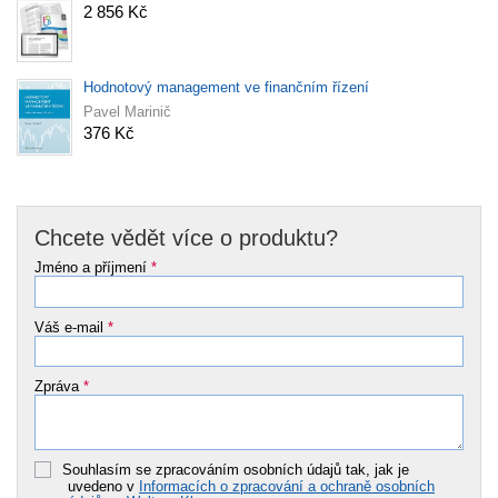
2 856 Kč
Hodnotový management ve finančním řízení
Pavel Marinič
376 Kč
Chcete vědět více o produktu?
Jméno a příjmení
*
Váš e-mail
*
Zpráva
*
Souhlasím se zpracováním osobních údajů tak, jak je
uvedeno v
Informacích o zpracování a ochraně osobních