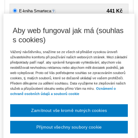
441 Kč
E-kniha Smarteca
V prodeji - ihned k dispozici
Co je Smarteca?
Aby web fungoval jak má (souhlas
Upozorňujeme, že v období od 1.8. do 21.8. z technických
s cookies)
důvodů nemůžeme vystavovat daňové doklady. Budou vám
zaslány dodatečně e-mailem.
Vážený návštěvníku, snažíme se ze všech sil přinášet vysokou úroveň
ks
Vložit do košíku
uživatelského komfortu při používání našich webových stránek. Mezi základní
předpoklady patří např. aby správně fungovalo vyhledávání, abychom vás
neobtěžovali nevhodnou reklamou nebo abychom měli dostatek podnětů, jak
Ceny jsou včetně DPH
web vylepšovat. Proto od Vás potřebujeme souhlas se zpracováním souborů
Ke stažení
cookies, tj. malých souborů, které se dočasně ukládají ve vašem prohlížeči.
Předem děkujeme za udělení souhlasu. Data využijeme ke zlepšování našich
služeb a přizpůsobení obsahu webu přímo Vám na míru.
Oznámení o
Obsah
ochraně osobních údajů a souborů cookie
Ukázka
Zamítnout vše kromě nutných cookies
Vydavatel
Wolters Kluwer
Přijmout všechny soubory cookie
Autor
Jiří Strouhal
,
Jiřina Bokšová