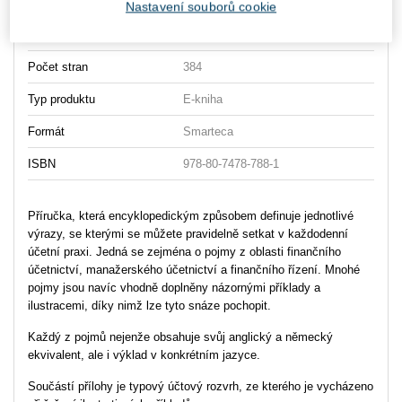
Typ publikace
slovníky
Nastavení souborů cookie
Datum vydání
7/2015
Počet stran
384
Typ produktu
E-kniha
Formát
Smarteca
ISBN
978-80-7478-788-1
Příručka, která encyklopedickým způsobem definuje jednotlivé
výrazy, se kterými se můžete pravidelně setkat v každodenní
účetní praxi. Jedná se zejména o pojmy z oblasti finančního
účetnictví, manažerského účetnictví a finančního řízení. Mnohé
pojmy jsou navíc vhodně doplněny názornými příklady a
ilustracemi, díky nimž lze tyto snáze pochopit.
Každý z pojmů nejenže obsahuje svůj anglický a německý
ekvivalent, ale i výklad v konkrétním jazyce.
Součástí přílohy je typový účtový rozvrh, ze kterého je vycházeno