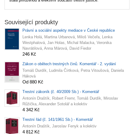
stala přirozenou a efektivní součástí trestní justice.
Související produkty
Právní a sociální aspekty mediace v České republice
Lenka Holá, Martina Urbanová, Miloš Večeřa, Lenka
Westphalová, Jan Holas, Michal Malacka, Veronika
Navrátilová, Anna Márová, David Fiedor
246 Kč
Zákon o obětech trestných činů. Komentář - 2. vydání
Tomáš Durdík, Ludmila Čírtková, Petra Vitoušová, Daniela
Háková
Od 880 Kč
Trestní zákoník (č. 40/2009 Sb.) - Komentář
Antonín Draštík, Robert Fremr, Tomáš Durdík, Miroslav
Růžička, Alexander Sotolář a kolektiv
4 342 Kč
Trestní řád (č. 141/1961 Sb.) - Komentář
Antonín Draštík, Jaroslav Fenyk a kolektiv
4 812 Kč