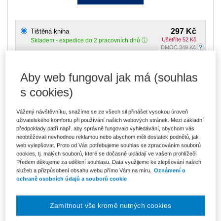
297 Kč
Tištěná kniha
Ušetříte 52 Kč
Skladem
- expedice do 2 pracovních dnů
DMOC 349 Kč
253 Kč
E-kniha Smarteca + soubory ke stažení
Aby web fungoval jak má (souhlas
V prodeji - ihned k dispozici
Co je Smarteca?
s cookies)
Kde najdu soubory e-knih?
Vážený návštěvníku, snažíme se ze všech sil přinášet vysokou úroveň
uživatelského komfortu při používání našich webových stránek. Mezi základní
424 Kč
Balíček - Tištěná kniha + E-kniha
předpoklady patří např. aby správně fungovalo vyhledávání, abychom vás
Smarteca + soubory ke stažení
Ušetříte 222 Kč
neobtěžovali nevhodnou reklamou nebo abychom měli dostatek podnětů, jak
DMOC 646 Kč
Skladem
- expedice do 2 pracovních dnů
web vylepšovat. Proto od Vás potřebujeme souhlas se zpracováním souborů
Co je Smarteca?
cookies, tj. malých souborů, které se dočasně ukládají ve vašem prohlížeči.
Předem děkujeme za udělení souhlasu. Data využijeme ke zlepšování našich
služeb a přizpůsobení obsahu webu přímo Vám na míru.
Oznámení o
Upozorňujeme, že v období od 1.8. do 21.8. z technických
ochraně osobních údajů a souborů cookie
důvodů nemůžeme vystavovat daňové doklady. Budou vám
zaslány dodatečně e-mailem.
Zamítnout vše kromě nutných cookies
ks
Vložit do košíku