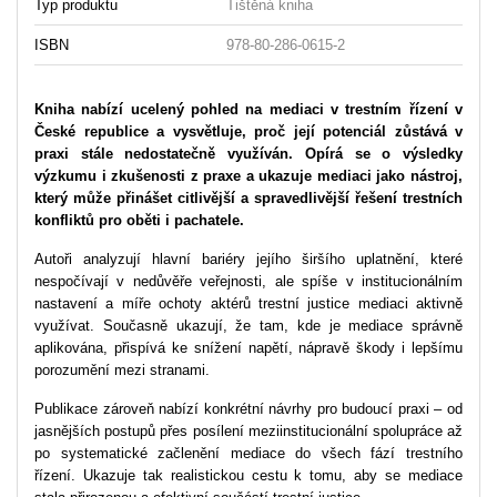
Typ produktu
Tištěná kniha
ISBN
978-80-286-0615-2
Kniha nabízí ucelený pohled na mediaci v trestním řízení v
České republice a vysvětluje, proč její potenciál zůstává v
praxi stále nedostatečně využíván. Opírá se o výsledky
výzkumu i zkušenosti z praxe a ukazuje mediaci jako nástroj,
který může přinášet citlivější a spravedlivější řešení trestních
konfliktů pro oběti i pachatele.
Autoři analyzují hlavní bariéry jejího širšího uplatnění, které
nespočívají v nedůvěře veřejnosti, ale spíše v institucionálním
nastavení a míře ochoty aktérů trestní justice mediaci aktivně
využívat. Současně ukazují, že tam, kde je mediace správně
aplikována, přispívá ke snížení napětí, nápravě škody i lepšímu
porozumění mezi stranami.
Publikace zároveň nabízí konkrétní návrhy pro budoucí praxi – od
jasnějších postupů přes posílení meziinstitucionální spolupráce až
po systematické začlenění mediace do všech fází trestního
řízení. Ukazuje tak realistickou cestu k tomu, aby se mediace