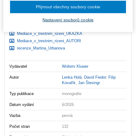
Přijmout všechny soubory cookie
Ceny jsou včetně DPH
Ke stažení
Nastavení souborů cookie
Mediace_v_trestnim_rizeni_OBSAH
Mediace_v_trestnim_rizeni_UKAZKA
Mediace_v_trestnim_rizeni_AUTORI
recenze_Martina_Urbanova
Vydavatel
Wolters Kluwer
Autor
Lenka Holá
,
David Fiedor
,
Filip
Kovařík
,
Jan Šlesingr
Typ publikace
monografie
Datum vydání
6/2026
Vazba
pevná
Počet stran
132