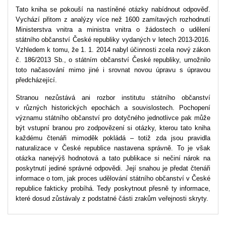
Tato kniha se pokouší na nastíněné otázky nabídnout odpověď.
Vychází přitom z analýzy více než 1600 zamítavých rozhodnutí
Ministerstva vnitra a ministra vnitra o žádostech o udělení
státního občanství České republiky vydaných v letech 2013-2016.
Vzhledem k tomu, že 1. 1. 2014 nabyl účinnosti zcela nový zákon
č. 186/2013 Sb., o státním občanství České republiky, umožnilo
toto načasování mimo jiné i srovnat novou úpravu s úpravou
předcházející.
Stranou nezůstává ani rozbor institutu státního občanství
v různých historických epochách a souvislostech. Pochopení
významu státního občanství pro dotyčného jednotlivce pak může
být vstupní branou pro zodpovězení si otázky, kterou tato kniha
každému čtenáři mimoděk pokládá – totiž zda jsou pravidla
naturalizace v České republice nastavena správně. To je však
otázka nanejvýš hodnotová a tato publikace si nečiní nárok na
poskytnutí jediné správné odpovědi. Její snahou je předat čtenáři
informace o tom, jak proces udělování státního občanství v České
republice fakticky probíhá. Tedy poskytnout přesně ty informace,
které dosud zůstávaly z podstatné části zrakům veřejnosti skryty.