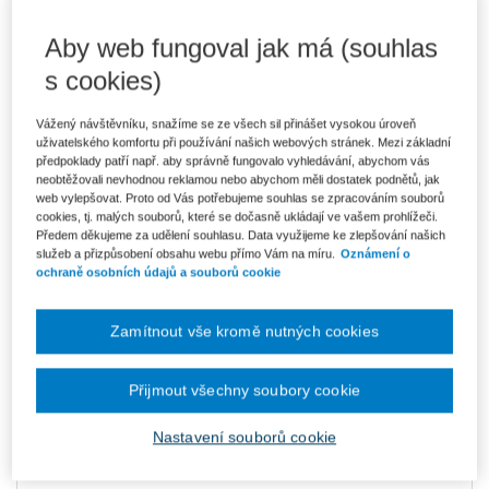
Kniha je dostupná v ASPI
Aby web fungoval jak má (souhlas
s cookies)
426 Kč
E-kniha Smarteca + soubory ke stažení
Vážený návštěvníku, snažíme se ze všech sil přinášet vysokou úroveň
V prodeji - ihned k dispozici
uživatelského komfortu při používání našich webových stránek. Mezi základní
Co je Smarteca?
předpoklady patří např. aby správně fungovalo vyhledávání, abychom vás
Kde najdu soubory e-knih?
neobtěžovali nevhodnou reklamou nebo abychom měli dostatek podnětů, jak
web vylepšovat. Proto od Vás potřebujeme souhlas se zpracováním souborů
cookies, tj. malých souborů, které se dočasně ukládají ve vašem prohlížeči.
Předem děkujeme za udělení souhlasu. Data využijeme ke zlepšování našich
Upozorňujeme, že v období od 1.8. do 21.8. z technických
služeb a přizpůsobení obsahu webu přímo Vám na míru.
Oznámení o
důvodů nemůžeme vystavovat daňové doklady. Budou vám
ochraně osobních údajů a souborů cookie
zaslány dodatečně e-mailem.
ks
Vložit do košíku
Zamítnout vše kromě nutných cookies
Ceny jsou včetně DPH
Přijmout všechny soubory cookie
Ke stažení
Nastavení souborů cookie
Obsah
Ukázka