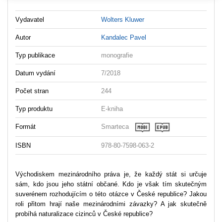
Vydavatel
Wolters Kluwer
Autor
Kandalec Pavel
Typ publikace
monografie
Datum vydání
7/2018
Počet stran
244
Typ produktu
E-kniha
Formát
Smarteca
ISBN
978-80-7598-063-2
Východiskem mezinárodního práva je, že každý stát si určuje
sám, kdo jsou jeho státní občané. Kdo je však tím skutečným
suverénem rozhodujícím o této otázce v České republice? Jakou
roli přitom hrají naše mezinárodními závazky? A jak skutečně
probíhá naturalizace cizinců v České republice?