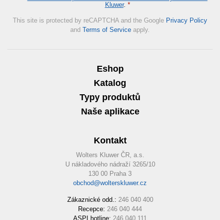
Kluwer
.
*
This site is protected by reCAPTCHA and the Google
Privacy Policy
and
Terms of Service
apply.
Eshop
Katalog
Typy produktů
Naše aplikace
Kontakt
Wolters Kluwer ČR, a.s.
U nákladového nádraží 3265/10
130 00 Praha 3
obchod@wolterskluwer.cz
Zákaznické odd.:
246 040 400
Recepce:
246 040 444
ASPI hotline:
246 040 111