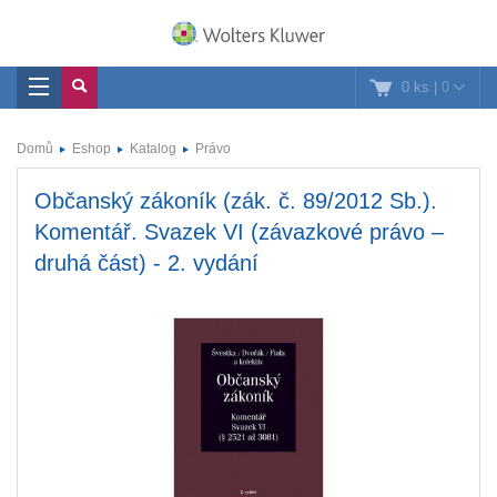
0 ks
|
0
Domů
Eshop
Katalog
Právo
Občanský zákoník (zák. č. 89/2012 Sb.).
Komentář. Svazek VI (závazkové právo –
druhá část) - 2. vydání