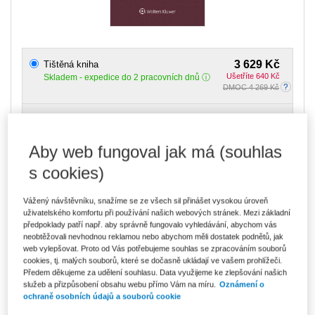
3 629 Kč
Tištěná kniha
Ušetříte 640 Kč
Skladem
- expedice do 2 pracovních dnů
DMOC 4 269 Kč
3 085 Kč
E-kniha Smarteca + soubory ke stažení
V prodeji - ihned k dispozici
Co je Smarteca?
Aby web fungoval jak má (souhlas
Kde najdu soubory e-knih?
s cookies)
Vážený návštěvníku, snažíme se ze všech sil přinášet vysokou úroveň
5 172 Kč
Balíček - Tištěná kniha + E-kniha
uživatelského komfortu při používání našich webových stránek. Mezi základní
Smarteca + soubory ke stažení
Ušetříte 2 726 Kč
předpoklady patří např. aby správně fungovalo vyhledávání, abychom vás
DMOC 7 898 Kč
Skladem
- expedice do 2 pracovních dnů
neobtěžovali nevhodnou reklamou nebo abychom měli dostatek podnětů, jak
Co je Smarteca?
web vylepšovat. Proto od Vás potřebujeme souhlas se zpracováním souborů
cookies, tj. malých souborů, které se dočasně ukládají ve vašem prohlížeči.
Upozorňujeme, že v období od 1.8. do 21.8. z technických
Předem děkujeme za udělení souhlasu. Data využijeme ke zlepšování našich
důvodů nemůžeme vystavovat daňové doklady. Budou vám
služeb a přizpůsobení obsahu webu přímo Vám na míru.
Oznámení o
zaslány dodatečně e-mailem.
ochraně osobních údajů a souborů cookie
ks