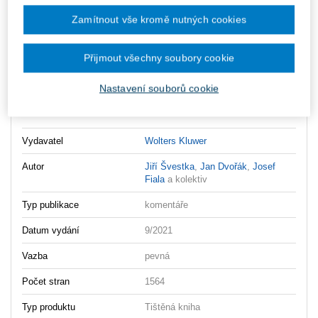
Vložit do košíku
Zamítnout vše kromě nutných cookies
Ceny jsou včetně DPH
Ke stažení
Přijmout všechny soubory cookie
Obcansky_zakonik_komentar_Svazek_VI_2vyd_OBSAH
Nastavení souborů cookie
Obcansky_zakonik_komentar_Svazek_VI_2vyd_UKAZKA
Vydavatel
Wolters Kluwer
Autor
Jiří Švestka
,
Jan Dvořák
,
Josef
Fiala
a kolektiv
Typ publikace
komentáře
Datum vydání
9/2021
Vazba
pevná
Počet stran
1564
Typ produktu
Tištěná kniha