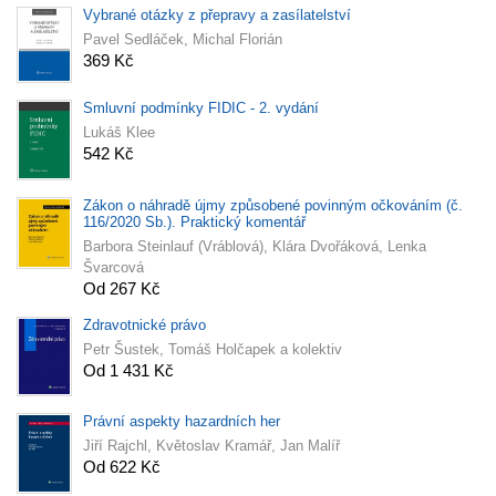
Vybrané otázky z přepravy a zasílatelství
Pavel Sedláček, Michal Florián
369 Kč
Smluvní podmínky FIDIC - 2. vydání
Lukáš Klee
542 Kč
Zákon o náhradě újmy způsobené povinným očkováním (č.
116/2020 Sb.). Praktický komentář
Barbora Steinlauf (Vráblová), Klára Dvořáková, Lenka
Švarcová
Od 267 Kč
Zdravotnické právo
Petr Šustek, Tomáš Holčapek a kolektiv
Od 1 431 Kč
Právní aspekty hazardních her
Jiří Rajchl, Květoslav Kramář, Jan Malíř
Od 622 Kč