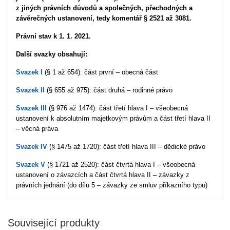
z jiných právních důvodů a společných, přechodných a
závěrečných ustanovení, tedy komentář § 2521 až 3081.
Právní stav k 1. 1. 2021.
Další svazky obsahují:
Svazek I
(§ 1 až 654): část první – obecná část
Svazek II
(§ 655 až 975): část druhá – rodinné právo
Svazek III
(§ 976 až 1474): část třetí hlava I – všeobecná
ustanovení k absolutním majetkovým právům a část třetí hlava II
– věcná práva
Svazek IV
(§ 1475 až 1720): část třetí hlava III – dědické právo
Svazek V
(§ 1721 až 2520): část čtvrtá hlava I – všeobecná
ustanovení o závazcích a část čtvrtá hlava II – závazky z
právních jednání (do dílu 5 – závazky ze smluv příkazního typu)
Související produkty