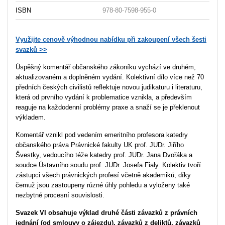
ISBN
978-80-7598-955-0
Využijte cenově výhodnou nabídku při zakoupení všech šesti
svazků >>
Úspěšný komentář občanského zákoníku vychází ve druhém,
aktualizovaném a doplněném vydání. Kolektivní dílo více než 70
předních českých civilistů reflektuje novou judikaturu i literaturu,
která od prvního vydání k problematice vznikla, a především
reaguje na každodenní problémy praxe a snaží se je překlenout
výkladem.
Komentář vznikl pod vedením emeritního profesora katedry
občanského práva Právnické fakulty UK prof. JUDr. Jiřího
Švestky, vedoucího téže katedry prof. JUDr. Jana Dvořáka a
soudce Ústavního soudu prof. JUDr. Josefa Fialy. Kolektiv tvoří
zástupci všech právnických profesí včetně akademiků, díky
čemuž jsou zastoupeny různé úhly pohledu a vyloženy také
nezbytné procesní souvislosti.
Svazek VI obsahuje výklad druhé části závazků z právních
jednání (od smlouvy o zájezdu), závazků z deliktů, závazků