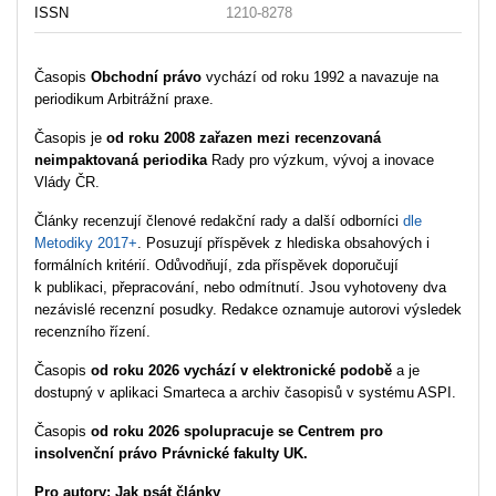
ISSN
1210-8278
Časopis
Obchodní právo
vychází od roku 1992 a navazuje na
periodikum Arbitrážní praxe.
Časopis je
od roku 2008 zařazen mezi recenzovaná
neimpaktovaná periodika
Rady pro výzkum, vývoj a inovace
Vlády ČR.
Články recenzují členové redakční rady a další odborníci
dle
Metodiky 2017+
. Posuzují příspěvek z hlediska obsahových i
formálních kritérií. Odůvodňují, zda příspěvek doporučují
k publikaci, přepracování, nebo odmítnutí. Jsou vyhotoveny dva
nezávislé recenzní posudky. Redakce oznamuje autorovi výsledek
recenzního řízení.
Časopis
od roku 2026 vychází v elektronické podobě
a je
dostupný v aplikaci Smarteca a archiv časopisů v systému ASPI.
Časopis
od roku 2026 spolupracuje se Centrem pro
insolvenční právo Právnické fakulty UK.
Pro autory: Jak psát články