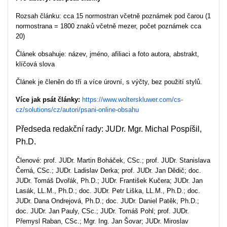
Rozsah článku: cca 15 normostran včetně poznámek pod čarou (1
normostrana = 1800 znaků včetně mezer, počet poznámek cca
20)
Článek obsahuje: název, jméno, afiliaci a foto autora, abstrakt,
klíčová slova
Článek je členěn do tří a více úrovní, s výčty, bez použití stylů.
Více jak psát články:
https://www.wolterskluwer.com/cs-
cz/solutions/cz/autori/psani-online-obsahu
Předseda redakční rady: JUDr. Mgr. Michal Pospíšil,
Ph.D.
Členové: prof. JUDr. Martin Boháček, CSc.; prof. JUDr. Stanislava
Černá, CSc.; JUDr. Ladislav Derka; prof. JUDr. Jan Dědič; doc.
JUDr. Tomáš Dvořák, Ph.D.; JUDr. František Kučera; JUDr. Jan
Lasák, LL.M., Ph.D.; doc. JUDr. Petr Liška, LL.M., Ph.D.; doc.
JUDr. Dana Ondrejová, Ph.D.; doc. JUDr. Daniel Patěk, Ph.D.;
doc. JUDr. Jan Pauly, CSc.; JUDr. Tomáš Pohl; prof. JUDr.
Přemysl Raban, CSc.; Mgr. Ing. Jan Šovar;
JUDr. Miroslav