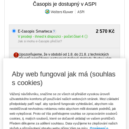
Časopis je dostupný v ASPI
2 570 Kč
E-časopis Smarteca
V prodeji - ihned k dispozici - počet čísel 4
Jak si mohu e-časopis přečíst?
Upozorňujeme, že v období od 1.8. do 21.8. z technických
důvodů nemůžeme vystavovat daňové doklady. Budou vám
zaslány dodatečně e-mailem.
Aby web fungoval jak má (souhlas
ks
Vložit do košíku
s cookies)
Ceny jsou včetně DPH
Ke stažení
Vážený návštěvníku, snažíme se ze všech sil přinášet vysokou úroveň
uživatelského komfortu při používání našich webových stránek. Mezi základní
předpoklady patří např. aby správně fungovalo vyhledávání, abychom vás
Obsah 1/2025
neobtěžovali nevhodnou reklamou nebo abychom měli dostatek podnětů, jak
Obsah 2/2025
web vylepšovat. Proto od Vás potřebujeme souhlas se zpracováním souborů
cookies, tj. malých souborů, které se dočasně ukládají ve vašem prohlížeči.
Obsah 3/2025
Předem děkujeme za udělení souhlasu. Data využijeme ke zlepšování našich
Obsah 4/2025
služeb a přizpůsobení obsahu webu přímo Vám na míru.
Oznámení o