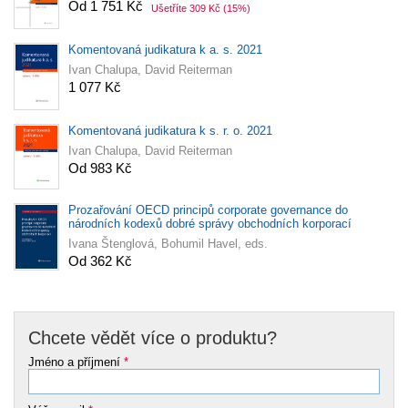
Od 1 751 Kč
Ušetříte 309 Kč
(15%)
Komentovaná judikatura k a. s. 2021
Ivan Chalupa, David Reiterman
1 077 Kč
Komentovaná judikatura k s. r. o. 2021
Ivan Chalupa, David Reiterman
Od 983 Kč
Prozařování OECD principů corporate governance do
národních kodexů dobré správy obchodních korporací
Ivana Štenglová, Bohumil Havel, eds.
Od 362 Kč
Chcete vědět více o produktu?
Jméno a příjmení
*