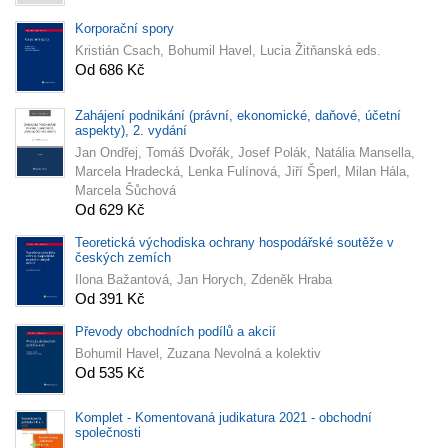
Korporační spory
Kristián Csach, Bohumil Havel, Lucia Žitňanská eds.
Od 686 Kč
Zahájení podnikání (právní, ekonomické, daňové, účetní
aspekty), 2. vydání
Jan Ondřej, Tomáš Dvořák, Josef Polák, Natália Mansella,
Marcela Hradecká, Lenka Fulínová, Jiří Šperl, Milan Hála,
Marcela Šůchová
Od 629 Kč
Teoretická východiska ochrany hospodářské soutěže v
českých zemích
Ilona Bažantová, Jan Horych, Zdeněk Hraba
Od 391 Kč
Převody obchodních podílů a akcií
Bohumil Havel, Zuzana Nevolná a kolektiv
Od 535 Kč
Komplet - Komentovaná judikatura 2021 - obchodní
společnosti