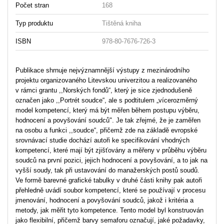
Počet stran
168
Typ produktu
Tištěná kniha
ISBN
978-80-7676-726-3
Publikace shrnuje nejvýznamnější výstupy z mezinárodního
projektu organizovaného Litevskou univerzitou a realizovaného
v rámci grantu ,,Norských fondů“, který je sice zjednodušeně
označen jako ,,Portrét soudce“, ale s podtitulem „vícerozměrný
model kompetencí, který má být měřen během postupu výběru,
hodnocení a povyšování soudců". Je tak zřejmé, že je zaměřen
na osobu a funkci ,,soudce“, přičemž zde na základě evropské
srovnávací studie dochází autoři ke specifikování vhodných
kompetencí, které mají být zjišťovány a měřeny v průběhu výběru
soudců na první pozici, jejich hodnocení a povyšování, a to jak na
vyšší soudy, tak při ustavování do manažerských postů soudů.
Ve formě barevné grafické tabulky v druhé části knihy pak autoři
přehledně uvádí soubor kompetencí, které se používají v procesu
jmenování, hodnocení a povyšování soudců, jakož i kritéria a
metody, jak měřit tyto kompetence. Tento model byl konstruován
jako flexibilní, přičemž barvy semaforu označují, jaké požadavky,