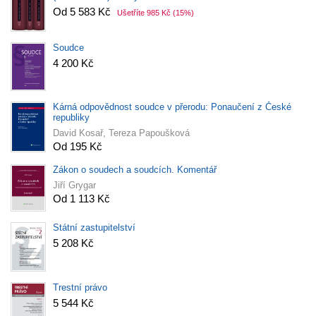
Od 5 583 Kč
Ušetříte 985 Kč
(15%)
Soudce
4 200 Kč
Kárná odpovědnost soudce v přerodu: Ponaučení z České
republiky
David Kosař, Tereza Papoušková
Od 195 Kč
Zákon o soudech a soudcích. Komentář
Jiří Grygar
Od 1 113 Kč
Státní zastupitelství
5 208 Kč
Trestní právo
5 544 Kč