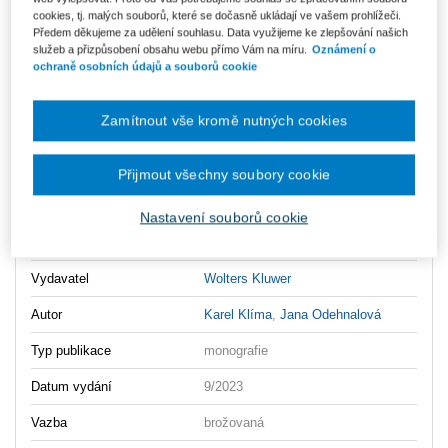
důvodů nemůžeme vystavovat daňové doklady. Budou vám
cookies, tj. malých souborů, které se dočasně ukládají ve vašem prohlížeči.
zaslány dodatečně e-mailem.
Předem děkujeme za udělení souhlasu. Data využijeme ke zlepšování našich
služeb a přizpůsobení obsahu webu přímo Vám na míru.
Oznámení o
ks
Vložit do košíku
ochraně osobních údajů a souborů cookie
Ceny jsou včetně DPH
Zamítnout vše kromě nutných cookies
Ke stažení
Obsah - kniha I
Přijmout všechny soubory cookie
Ukázka - kniha I
Nastavení souborů cookie
Portrait of a Judge - Book III
Vydavatel
Wolters Kluwer
Autor
Karel Klíma
,
Jana Odehnalová
Typ publikace
monografie
Datum vydání
9/2023
Vazba
brožovaná