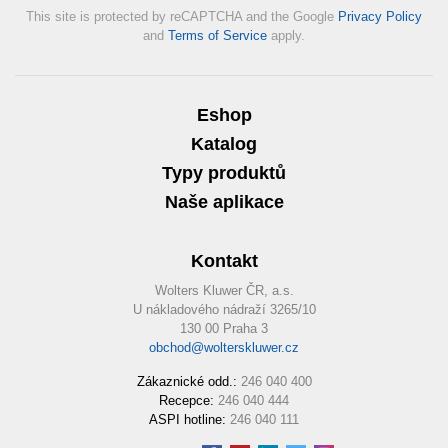
This site is protected by reCAPTCHA and the Google
Privacy Policy
and
Terms of Service
apply.
Eshop
Katalog
Typy produktů
Naše aplikace
Kontakt
Wolters Kluwer ČR, a.s.
U nákladového nádraží 3265/10
130 00 Praha 3
obchod@wolterskluwer.cz
Zákaznické odd.:
246 040 400
Recepce:
246 040 444
ASPI hotline:
246 040 111