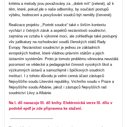
kritéria a metody jsou považovány za ,,dobré mít“ (zelené), až k
těm, které, pokud jde o naše odborníky, by součástí postupů
výběru, hodnocení a povyšování soudců být neměly (červené).
Realizace projektu ,,Portrét soudce“ také v širším kontextu
vychází z četných záruk a aspektů nezávislosti soudnictví,
zejména ve vztahu k výkonné moci, ale zohledňuje také postupný
vliv judikatury na rozhodování soudů členských států Rady
Evropy. Nezávislost soudnictví je jednou ze základních
evropských hodnot, které vládnou právním státům a jejich
ústavním systémům. Proto je tomuto problému věnována neustálá
pozornost ve vědecké a pedagogické činnosti vysokých škol a
výzkumných ústavů a samozřejmě i špičkových soudních
institucí. I z tohoto důvodu je velmi cenná účast zástupců
Nejvyššího soudu Litevské republiky, Vrchního soudu v Praze a
Nejvyššího soudu Albánie, jakož i zástupců Nejvyšších rad
soudnictví Litvy a Albánie.
Na I. díl navazuje III. díl knihy. Elektronická verze III. dílu v
podobě epdf je zde připravena ke stažení.
--------------------------------------