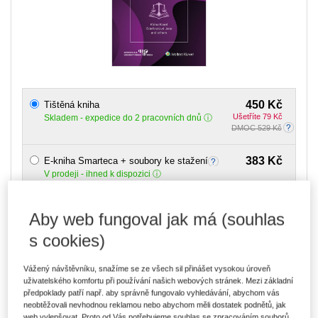
450 Kč
Tištěná kniha
Ušetříte 79 Kč
Skladem
- expedice do 2 pracovních dnů
DMOC 529 Kč
383 Kč
E-kniha Smarteca + soubory ke stažení
V prodeji - ihned k dispozici
Co je Smarteca?
Kde najdu soubory e-knih?
Aby web fungoval jak má (souhlas
s cookies)
642 Kč
Balíček - Tištěná kniha + E-kniha
Smarteca + soubory ke stažení
Ušetříte 337 Kč
DMOC 979 Kč
Skladem
- expedice do 2 pracovních dnů
Vážený návštěvníku, snažíme se ze všech sil přinášet vysokou úroveň
Co je Smarteca?
uživatelského komfortu při používání našich webových stránek. Mezi základní
předpoklady patří např. aby správně fungovalo vyhledávání, abychom vás
neobtěžovali nevhodnou reklamou nebo abychom měli dostatek podnětů, jak
Upozorňujeme, že v období od 1.8. do 21.8. z technických
web vylepšovat. Proto od Vás potřebujeme souhlas se zpracováním souborů