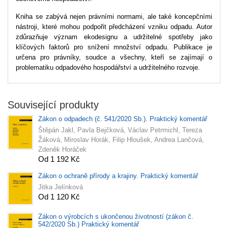
Kniha se zabývá nejen právními normami, ale také koncepčními
nástroji, které mohou podpořit předcházení vzniku odpadu. Autor
zdůrazňuje význam ekodesignu a udržitelné spotřeby jako
klíčových faktorů pro snížení množství odpadu. Publikace je
určena pro právníky, soudce a všechny, kteří se zajímají o
problematiku odpadového hospodářství a udržitelného rozvoje.
Související produkty
Zákon o odpadech (č. 541/2020 Sb.). Praktický komentář
Štěpán Jakl, Pavla Bejčková, Václav Petrmichl, Tereza
Žáková, Miroslav Horák, Filip Hloušek, Andrea Lančová,
Zdeněk Horáček
Od 1 192 Kč
Zákon o ochraně přírody a krajiny. Praktický komentář
Jitka Jelínková
Od 1 120 Kč
Zákon o výrobcích s ukončenou životností (zákon č.
542/2020 Sb.) Praktický komentář