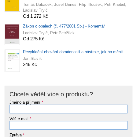
Tomáš Babáček, Josef Beneš, Filip Hloušek, Petr Knebel,
Ladislav Trylč
Od 1 272 Kč
Zákon o obalech (č. 477/2001 Sb.) - Komentář
Ladislav Trylč, Petr Petržílek
Od 275 Kč
Recyklační chování domácností a nástroje, jak ho měnit
Jan Slavík
246 Kč
Chcete vědět více o produktu?
Jméno a příjmení
*
Váš e-mail
*
Zpráva
*