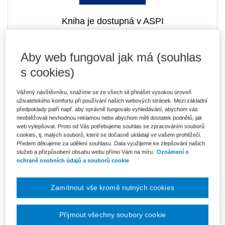
Kniha je dostupná v ASPI
Aby web fungoval jak má (souhlas
340 Kč
Tištěná kniha
s cookies)
Ušetříte 59 Kč
Skladem
- expedice do 2 pracovních dnů
DMOC 399 Kč
Vážený návštěvníku, snažíme se ze všech sil přinášet vysokou úroveň
uživatelského komfortu při používání našich webových stránek. Mezi základní
306 Kč
E-kniha Smarteca + soubory ke stažení
předpoklady patří např. aby správně fungovalo vyhledávání, abychom vás
V prodeji - ihned k dispozici
neobtěžovali nevhodnou reklamou nebo abychom měli dostatek podnětů, jak
Co je Smarteca?
web vylepšovat. Proto od Vás potřebujeme souhlas se zpracováním souborů
Kde najdu soubory e-knih?
cookies, tj. malých souborů, které se dočasně ukládají ve vašem prohlížeči.
Předem děkujeme za udělení souhlasu. Data využijeme ke zlepšování našich
služeb a přizpůsobení obsahu webu přímo Vám na míru.
Oznámení o
ochraně osobních údajů a souborů cookie
493 Kč
Balíček - Tištěná kniha + E-kniha
Smarteca + soubory ke stažení
Ušetříte 266 Kč
DMOC 759 Kč
Skladem
- expedice do 2 pracovních dnů
Zamítnout vše kromě nutných cookies
Co je Smarteca?
Přijmout všechny soubory cookie
Upozorňujeme, že v období od 1.8. do 21.8. z technických
důvodů nemůžeme vystavovat daňové doklady. Budou vám