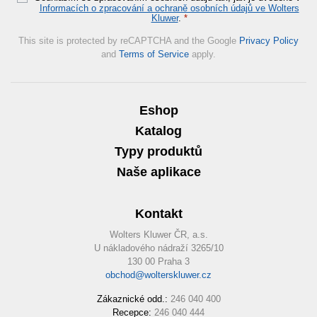
Informacích o zpracování a ochraně osobních údajů ve Wolters
Kluwer
.
*
This site is protected by reCAPTCHA and the Google
Privacy Policy
and
Terms of Service
apply.
Eshop
Katalog
Typy produktů
Naše aplikace
Kontakt
Wolters Kluwer ČR, a.s.
U nákladového nádraží 3265/10
130 00 Praha 3
obchod@wolterskluwer.cz
Zákaznické odd.:
246 040 400
Recepce:
246 040 444