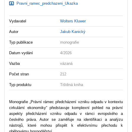
Pravni_ramec_predchazeni_Ukazka
Vydavatel
Wolters Kluwer
Autor
Jakub Kanický
Typ publikace
monografie
Datum vydání
4/2026
Vazba
vázaná
Počet stran
212
Typ produktu
Tištěná kniha
Monografie „Právní rámec předcházení vzniku odpadu v kontextu
cirkulární ekonomiky“ představuje komplexní pohled na právní
aspekty předcházení vzniku odpadu v rámci evropského a
českého práva. Autor se zaměřuje na identifikaci a analýzu
nástrojů, které mohou přispět k efektivnímu přechodu k
oběhovému hospodářství.