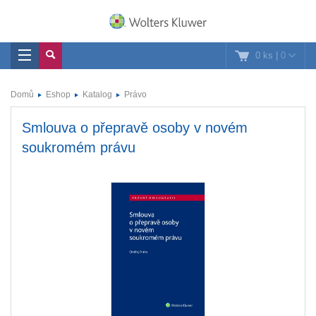
0 ks
|
0
Domů
Eshop
Katalog
Právo
Smlouva o přepravě osoby v novém
soukromém právu