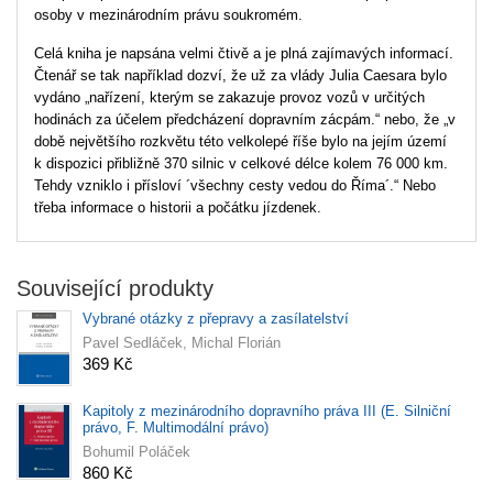
osoby v mezinárodním právu soukromém.
Celá kniha je napsána velmi čtivě a je plná zajímavých informací.
Čtenář se tak například dozví, že už za vlády Julia Caesara bylo
vydáno „nařízení, kterým se zakazuje provoz vozů v určitých
hodinách za účelem předcházení dopravním zácpám.“ nebo, že „v
době největšího rozkvětu této velkolepé říše bylo na jejím území
k dispozici přibližně 370 silnic v celkové délce kolem 76 000 km.
Tehdy vzniklo i přísloví ´všechny cesty vedou do Říma´.“ Nebo
třeba informace o historii a počátku jízdenek.
Související produkty
Vybrané otázky z přepravy a zasílatelství
Pavel Sedláček, Michal Florián
369 Kč
Kapitoly z mezinárodního dopravního práva III (E. Silniční
právo, F. Multimodální právo)
Bohumil Poláček
860 Kč