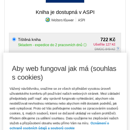
Kniha je dostupná v ASPI
722 Kč
Tištěná kniha
Ušetříte 127 Kč
Skladem
- expedice do 2 pracovních dnů
DMOC 849 Kč
614 Kč
E-kniha Smarteca + soubory ke stažení
Aby web fungoval jak má (souhlas
V prodeji - ihned k dispozici
Co je Smarteca?
s cookies)
Kde najdu soubory e-knih?
Vážený návštěvníku, snažíme se ze všech sil přinášet vysokou úroveň
uživatelského komfortu při používání našich webových stránek. Mezi základní
1 029 Kč
Balíček - Tištěná kniha + E-kniha
předpoklady patří např. aby správně fungovalo vyhledávání, abychom vás
Smarteca + soubory ke stažení
Ušetříte 542 Kč
neobtěžovali nevhodnou reklamou nebo abychom měli dostatek podnětů, jak
DMOC 1 571 Kč
Skladem
- expedice do 2 pracovních dnů
web vylepšovat. Proto od Vás potřebujeme souhlas se zpracováním souborů
Co je Smarteca?
cookies, tj. malých souborů, které se dočasně ukládají ve vašem prohlížeči.
Předem děkujeme za udělení souhlasu. Data využijeme ke zlepšování našich
služeb a přizpůsobení obsahu webu přímo Vám na míru.
Oznámení o
Upozorňujeme, že v období od 1.8. do 21.8. z technických
ochraně osobních údajů a souborů cookie
důvodů nemůžeme vystavovat daňové doklady. Budou vám