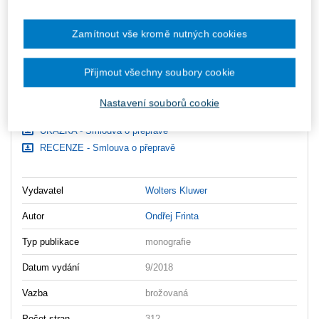
zaslány dodatečně e-mailem.
ks
Vložit do košíku
Zamítnout vše kromě nutných cookies
Ceny jsou včetně DPH
Přijmout všechny soubory cookie
Ke stažení
Nastavení souborů cookie
OBSAH - Smlouva o přepravě
UKÁZKA - Smlouva o přepravě
RECENZE - Smlouva o přepravě
Vydavatel
Wolters Kluwer
Autor
Ondřej Frinta
Typ publikace
monografie
Datum vydání
9/2018
Vazba
brožovaná
Počet stran
312