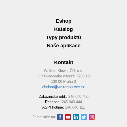
Eshop
Katalog
Typy produktů
Naše aplikace
Kontakt
Wolters Kluwer ČR, a.s.
U nákladového nádraží 3265/10
130 00 Praha 3
obchod@wolterskluwer.cz
Zákaznické odd.:
246 040 400
Recepce:
246 040 444
ASPI hotline:
246 040 111
Jsme také na: