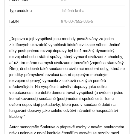
Typ produktu
Tištěná kniha
ISBN
978-80-7552-886-5
„Doprava a její vyspělost jsou mnohdy považovány za jeden
z klíčových ukazatelů vyspělosti lidské civilizace vůbec. Jedině
díky postupnému rozvoji dopravy byl totiž možný dynamický
rozvoj obchodu i státní správy, který vymanil civilizaci z chudoby,
ať už tím máme na mysli civilizace starověké (zejména starověký
Řím), či obdobně také současnou civilizaci moderní doby, která se
jen díky průmyslové revoluci (a s ní spojeným mohutným
rozvojem dopravy) vymanila z celkově nuzných poměrů
středověkých. Na vyspělosti odvětví dopravy jako celku
v současnosti lze dobře demonstrovat vyspělost (a ovšem i jistou
komplikovanost) současné (post)moderní společnosti. Tomu
ovšem odpovídají požadavky, které jsou v současné době na
fungování dopravy jako celého odvětví národního hospodářství
kladeny.“
Autor monografie Smlouva o přepravě osoby v novém soukromém
právu nejprve v první kapitole čtenářům vysvětluje rozdíly mezi