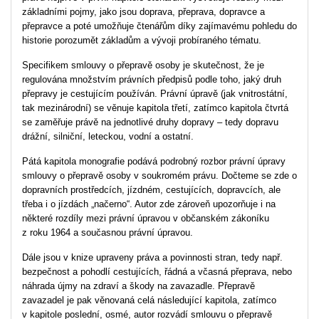
základními pojmy, jako jsou doprava, přeprava, dopravce a
přepravce a poté umožňuje čtenářům díky zajímavému pohledu do
historie porozumět základům a vývoji probíraného tématu.
Specifikem smlouvy o přepravě osoby je skutečnost, že je
regulována množstvím právních předpisů podle toho, jaký druh
přepravy je cestujícím používán. Právní úpravě (jak vnitrostátní,
tak mezinárodní) se věnuje kapitola třetí, zatímco kapitola čtvrtá
se zaměřuje právě na jednotlivé druhy dopravy – tedy dopravu
drážní, silniční, leteckou, vodní a ostatní.
Pátá kapitola monografie podává podrobný rozbor právní úpravy
smlouvy o přepravě osoby v soukromém právu. Dočteme se zde o
dopravních prostředcích, jízdném, cestujících, dopravcích, ale
třeba i o jízdách „načerno“. Autor zde zároveň upozorňuje i na
některé rozdíly mezi právní úpravou v občanském zákoníku
z roku 1964 a současnou právní úpravou.
Dále jsou v knize upraveny práva a povinnosti stran, tedy např.
bezpečnost a pohodlí cestujících, řádná a včasná přeprava, nebo
náhrada újmy na zdraví a škody na zavazadle. Přepravě
zavazadel je pak věnovaná celá následující kapitola, zatímco
v kapitole poslední, osmé, autor rozvádí smlouvu o přepravě