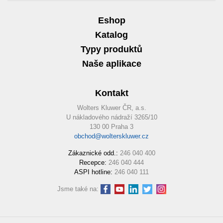
Eshop
Katalog
Typy produktů
Naše aplikace
Kontakt
Wolters Kluwer ČR, a.s.
U nákladového nádraží 3265/10
130 00 Praha 3
obchod@wolterskluwer.cz
Zákaznické odd.:
246 040 400
Recepce:
246 040 444
ASPI hotline:
246 040 111
Jsme také na: