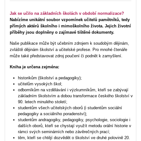
Jak se učilo na základních školách v období normalizace?
Nabízíme unikátní soubor vzpomínek učitelů pamětníků, tedy
přímých aktérů školního i mimoškolního života. Jejich životní
příběhy jsou doplněny o zajímavé tištěné dokumenty.
Naše publikace může být učebním zdrojem k soudobým dějinám,
zvláště dějinám školství a učitelské profese. Pro mnohé čtenáře
může také představovat zdroj poučení či podnět k zamyšlení.
Kniha je určena zejména:
historikům (školství a pedagogiky);
učitelům vysokých škol;
odborníkům na vzdělávání i výzkumníkům, kteří se zabývají
základním školstvím a dobou transformace českého školství v
90. letech minulého století;
studentům všech učitelských oborů (i studentům sociální
pedagogiky a sociálního poradenství);
studentům andragogiky, pedagogiky, psychologie, sociologie i
dalších oborů, kteří se chystají využít metodu orální historie v
rámci svých seminárních nebo závěrečných prací;
těm, kteří se chtějí dozvědět o školství ve druhé polovině 20.