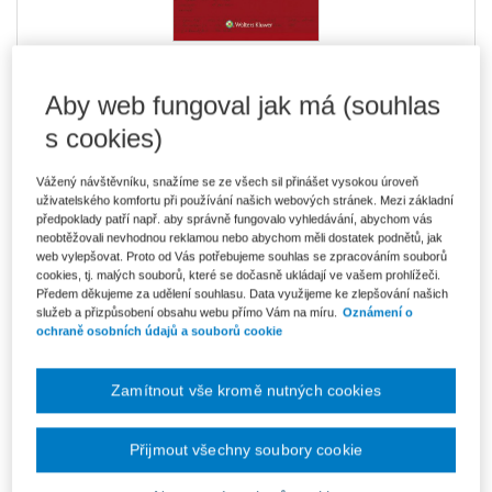
Aby web fungoval jak má (souhlas
289 Kč
Tištěná kniha
Ušetříte 50 Kč
Skladem
- expedice do 2 pracovních dnů
s cookies)
DMOC 339 Kč
Vážený návštěvníku, snažíme se ze všech sil přinášet vysokou úroveň
246 Kč
E-kniha Smarteca
uživatelského komfortu při používání našich webových stránek. Mezi základní
V prodeji - ihned k dispozici
předpoklady patří např. aby správně fungovalo vyhledávání, abychom vás
Co je Smarteca?
neobtěžovali nevhodnou reklamou nebo abychom měli dostatek podnětů, jak
web vylepšovat. Proto od Vás potřebujeme souhlas se zpracováním souborů
412 Kč
Balíček - Tištěná kniha + E-kniha
cookies, tj. malých souborů, které se dočasně ukládají ve vašem prohlížeči.
Smarteca
Předem děkujeme za udělení souhlasu. Data využijeme ke zlepšování našich
Ušetříte 216 Kč
DMOC 628 Kč
služeb a přizpůsobení obsahu webu přímo Vám na míru.
Oznámení o
Skladem
- expedice do 2 pracovních dnů
ochraně osobních údajů a souborů cookie
Co je Smarteca?
Upozorňujeme, že v období od 1.8. do 21.8. z technických
Zamítnout vše kromě nutných cookies
důvodů nemůžeme vystavovat daňové doklady. Budou vám
zaslány dodatečně e-mailem.
Přijmout všechny soubory cookie
ks
Vložit do košíku