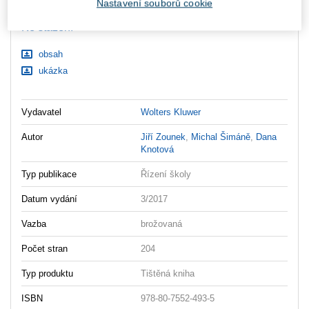
Nastavení souborů cookie
Ceny jsou včetně DPH
Ke stažení
obsah
ukázka
Vydavatel
Wolters Kluwer
Autor
Jiří Zounek
,
Michal Šimáně
,
Dana
Knotová
Typ publikace
Řízení školy
Datum vydání
3/2017
Vazba
brožovaná
Počet stran
204
Typ produktu
Tištěná kniha
ISBN
978-80-7552-493-5