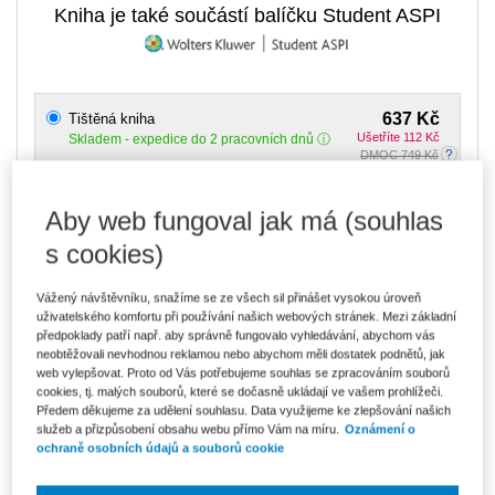
Kniha je také součástí balíčku Student ASPI
637 Kč
Tištěná kniha
Ušetříte 112 Kč
Skladem
- expedice do 2 pracovních dnů
DMOC 749 Kč
542 Kč
E-kniha Smarteca + soubory ke stažení
Aby web fungoval jak má (souhlas
V prodeji - ihned k dispozici
Co je Smarteca?
s cookies)
Kde najdu soubory e-knih?
Vážený návštěvníku, snažíme se ze všech sil přinášet vysokou úroveň
uživatelského komfortu při používání našich webových stránek. Mezi základní
149 Kč
Půjčit si e-knihu online Smarteca
předpoklady patří např. aby správně fungovalo vyhledávání, abychom vás
měsíčně
neobtěžovali nevhodnou reklamou nebo abychom měli dostatek podnětů, jak
V prodeji - ihned k dispozici
web vylepšovat. Proto od Vás potřebujeme souhlas se zpracováním souborů
Co je Smarteca?
Co je pronájem Smarteca?
cookies, tj. malých souborů, které se dočasně ukládají ve vašem prohlížeči.
Předem děkujeme za udělení souhlasu. Data využijeme ke zlepšování našich
služeb a přizpůsobení obsahu webu přímo Vám na míru.
Oznámení o
Upozorňujeme, že v období od 1.8. do 21.8. z technických
ochraně osobních údajů a souborů cookie
důvodů nemůžeme vystavovat daňové doklady. Budou vám
zaslány dodatečně e-mailem.