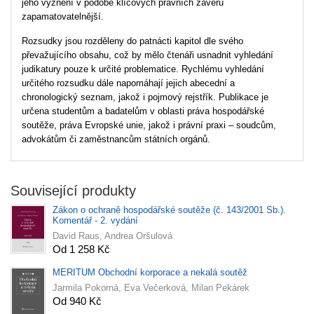
jeho vyznění v podobě klíčových právních závěrů
zapamatovatelnější.
Rozsudky jsou rozděleny do patnácti kapitol dle svého
převažujícího obsahu, což by mělo čtenáři usnadnit vyhledání
judikatury pouze k určité problematice. Rychlému vyhledání
určitého rozsudku dále napomáhají jejich abecední a
chronologický seznam, jakož i pojmový rejstřík. Publikace je
určena studentům a badatelům v oblasti práva hospodářské
soutěže, práva Evropské unie, jakož i právní praxi – soudcům,
advokátům či zaměstnancům státních orgánů.
Související produkty
Zákon o ochraně hospodářské soutěže (č. 143/2001 Sb.).
Komentář - 2. vydání
David Raus, Andrea Oršulová
Od 1 258 Kč
MERITUM Obchodní korporace a nekalá soutěž
Jarmila Pokorná, Eva Večerková, Milan Pekárek
Od 940 Kč