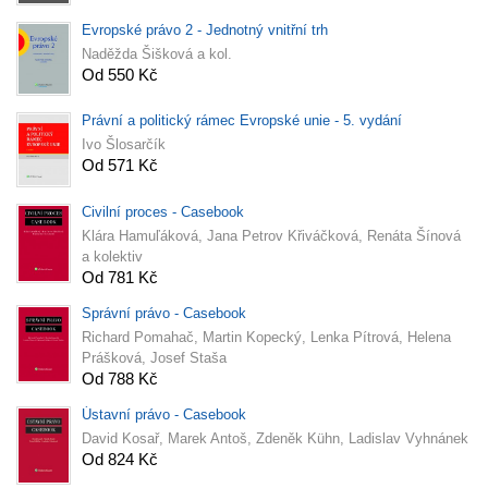
Evropské právo 2 - Jednotný vnitřní trh
Naděžda Šišková a kol.
Od 550 Kč
Právní a politický rámec Evropské unie - 5. vydání
Ivo Šlosarčík
Od 571 Kč
Civilní proces - Casebook
Klára Hamuľáková, Jana Petrov Křiváčková, Renáta Šínová
a kolektiv
Od 781 Kč
Správní právo - Casebook
Richard Pomahač, Martin Kopecký, Lenka Pítrová, Helena
Prášková, Josef Staša
Od 788 Kč
Ústavní právo - Casebook
David Kosař, Marek Antoš, Zdeněk Kühn, Ladislav Vyhnánek
Od 824 Kč