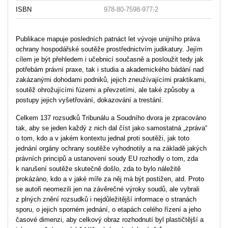
ISBN
978-80-7598-977-2
Publikace mapuje posledních patnáct let vývoje unijního práva
ochrany hospodářské soutěže prostřednictvím judikatury. Jejím
cílem je být přehledem i učebnicí současně a posloužit tedy jak
potřebám právní praxe, tak i studia a akademického bádání nad
zakázanými dohodami podniků, jejich zneužívajícími praktikami,
soutěž ohrožujícími fúzemi a převzetími, ale také způsoby a
postupy jejich vyšetřování, dokazování a trestání.
Celkem 137 rozsudků Tribunálu a Soudního dvora je zpracováno
tak, aby se jeden každý z nich dal číst jako samostatná „zpráva“
o tom, kdo a v jakém kontextu jednal proti soutěži, jak toto
jednání orgány ochrany soutěže vyhodnotily a na základě jakých
právních principů a ustanovení soudy EU rozhodly o tom, zda
k narušení soutěže skutečně došlo, zda to bylo náležitě
prokázáno, kdo a v jaké míře za něj má být postižen, atd. Proto
se autoři neomezili jen na závěrečné výroky soudů, ale vybrali
z plných znění rozsudků i nejdůležitější informace o stranách
sporu, o jejich sporném jednání, o etapách celého řízení a jeho
časové dimenzi, aby celkový obraz rozhodnutí byl plastičtější a