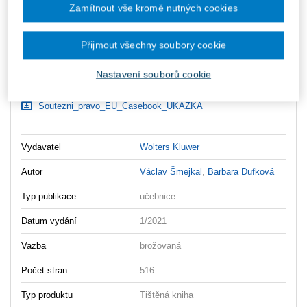
Zamítnout vše kromě nutných cookies
ks
Vložit do košíku
Přijmout všechny soubory cookie
Ceny jsou včetně DPH
Ke stažení
Nastavení souborů cookie
Soutezni_pravo_EU_Casebook_OBSAH
Soutezni_pravo_EU_Casebook_UKAZKA
Vydavatel
Wolters Kluwer
Autor
Václav Šmejkal
,
Barbara Dufková
Typ publikace
učebnice
Datum vydání
1/2021
Vazba
brožovaná
Počet stran
516
Typ produktu
Tištěná kniha