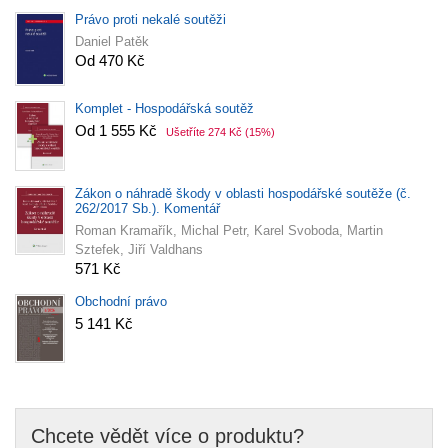
Právo proti nekalé soutěži
Daniel Patěk
Od 470 Kč
Komplet - Hospodářská soutěž
Od 1 555 Kč
Ušetříte 274 Kč
(15%)
Zákon o náhradě škody v oblasti hospodářské soutěže (č.
262/2017 Sb.). Komentář
Roman Kramařík, Michal Petr, Karel Svoboda, Martin
Sztefek, Jiří Valdhans
571 Kč
Obchodní právo
5 141 Kč
Chcete vědět více o produktu?