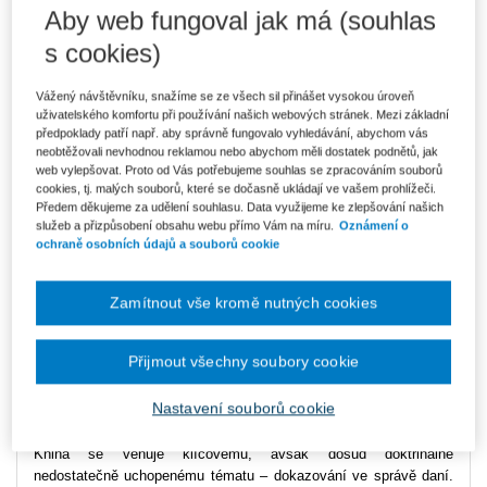
Aby web fungoval jak má (souhlas
Ke stažení
s cookies)
EBOOK_KE_STAZENI_Specifika_dokazovani_pri_sprave_da
ni
Vážený návštěvníku, snažíme se ze všech sil přinášet vysokou úroveň
uživatelského komfortu při používání našich webových stránek. Mezi základní
předpoklady patří např. aby správně fungovalo vyhledávání, abychom vás
neobtěžovali nevhodnou reklamou nebo abychom měli dostatek podnětů, jak
Vydavatel
Wolters Kluwer
web vylepšovat. Proto od Vás potřebujeme souhlas se zpracováním souborů
cookies, tj. malých souborů, které se dočasně ukládají ve vašem prohlížeči.
Autor
Ondřej Málek
Předem děkujeme za udělení souhlasu. Data využijeme ke zlepšování našich
služeb a přizpůsobení obsahu webu přímo Vám na míru.
Oznámení o
Datum vydání
11/2025
ochraně osobních údajů a souborů cookie
Počet stran
172
Zamítnout vše kromě nutných cookies
Typ produktu
E-kniha
Formát
Přijmout všechny soubory cookie
ISBN
978-80-286-0351-9
Nastavení souborů cookie
Kniha se věnuje klíčovému, avšak dosud doktrinálně
nedostatečně uchopenému tématu – dokazování ve správě daní.