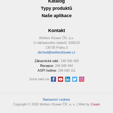
Katalog
Typy produktů
Naše aplikace
Kontakt
Wolters Kluwer ČR, a.s.
U nákladového nádraží 3265/10
130 00 Praha 3
obchod@wolterskluwer.cz
Zákaznické odd.:
246 040 400
Recepce:
246 040 444
ASPI hotline:
246 040 111
Jsme také na:
Nastavení cookies
Copyright © 2026 Wolters Kluwer ČR, a. s. | Web by
Cream