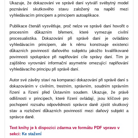
Ukazuje, že dokazování ve správě daní vytváří svébytný model
poznávání skutkového stavu založený na napětí mezi
vyhledávacím principem a principem autoaplikace.
Publikace čtenáři vysvětluje, proč nelze ve správě daní hovořit o
procesním důkazním břemeni, které vymezuje civilní
procesualistika. Dokazování při správě daní je ovládáno
vyhledávacím principem, ale k němu konstruuje existenci
důkazních povinností daňového subjektu jakožto kvalifikované
povinnosti spolupráce při naplňování cíle správy daní. Tím je
zajištěno vyrovnání informační asymetrie omezující naplňování
vyhledávacího principu při správě daní.
Autor své závěry staví na komparaci dokazování při správě daní s
dokazováním v civilním, trestním, správním, soudním správním
řízení a řízení před Ústavním soudem. Ukazuje, že právě
odlišnosti v principech, které řízení ovládají, jsou klíčové pro
pochopení rozsahu odpovědnosti správce daně zjistit skutkový
stav a rozložení důkazních povinností mezi daňový subjekt a
správce daně.
Text knihy je k dispozici zdarma ve formátu PDF vpravo v
sekci:
Ke stažení