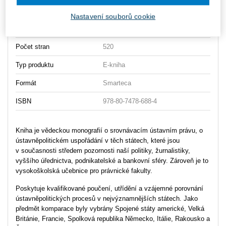
Typ publikace
učebnice
Nastavení souborů cookie
Datum vydání
1/2015
Počet stran
520
Typ produktu
E-kniha
Formát
Smarteca
ISBN
978-80-7478-688-4
Kniha je vědeckou monografií o srovnávacím ústavním právu, o
ústavněpolitickém uspořádání v těch státech, které jsou
v současnosti středem pozornosti naší politiky, žurnalistiky,
vyššího úřednictva, podnikatelské a bankovní sféry. Zároveň je to
vysokoškolská učebnice pro právnické fakulty.
Poskytuje kvalifikované poučení, utřídění a vzájemné porovnání
ústavněpolitických procesů v nejvýznamnějších státech. Jako
předmět komparace byly vybrány Spojené státy americké, Velká
Británie, Francie, Spolková republika Německo, Itálie, Rakousko a