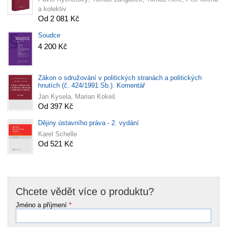
a kolektiv
Od 2 081 Kč
Soudce
4 200 Kč
Zákon o sdružování v politických stranách a politických
hnutích (č. 424/1991 Sb.). Komentář
Jan Kysela, Marian Kokeš
Od 397 Kč
Dějiny ústavního práva - 2. vydání
Karel Schelle
Od 521 Kč
Chcete vědět více o produktu?
Jméno a příjmení
*