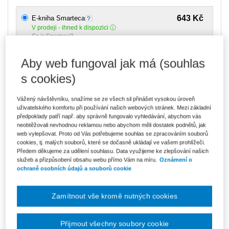
643 Kč
E-kniha Smarteca
V prodeji - ihned k dispozici
Co je Smarteca?
Upozorňujeme, že v období od 1.8. do 21.8. z technických
Aby web fungoval jak má (souhlas
důvodů nemůžeme vystavovat daňové doklady. Budou vám
zaslány dodatečně e-mailem.
s cookies)
ks
Vložit do košíku
Vážený návštěvníku, snažíme se ze všech sil přinášet vysokou úroveň
uživatelského komfortu při používání našich webových stránek. Mezi základní
předpoklady patří např. aby správně fungovalo vyhledávání, abychom vás
Ceny jsou včetně DPH
neobtěžovali nevhodnou reklamou nebo abychom měli dostatek podnětů, jak
Ke stažení
web vylepšovat. Proto od Vás potřebujeme souhlas se zpracováním souborů
cookies, tj. malých souborů, které se dočasně ukládají ve vašem prohlížeči.
Obsah
Předem děkujeme za udělení souhlasu. Data využijeme ke zlepšování našich
služeb a přizpůsobení obsahu webu přímo Vám na míru.
Oznámení o
Ukázka
ochraně osobních údajů a souborů cookie
Vydavatel
Wolters Kluwer
Zamítnout vše kromě nutných cookies
Autor
Josef Blahož
,
Vladimír Balaš
,
Karel
Klíma
Přijmout všechny soubory cookie