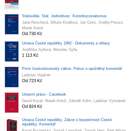
Státověda. Stát. Jednotlivec. Konstitucionalismus
Jana Reschová, Miluše Kindlová, Jan Grinc, Ondřej Preuss,
Marek Antoš
Od 730 Kč
Ústava České republiky 1992 - Dokumenty a ohlasy
Jindřiška Syllová, Miroslav Sylla
1 113 Kč
První československý zákon. Pokus o opožděný komentář
Ladislav Vojáček
Od 723 Kč
Ústavní právo - Casebook
David Kosař, Marek Antoš, Zdeněk Kühn, Ladislav Vyhnánek
Od 824 Kč
Ústava České republiky. Zákon o bezpečnosti České
republiky. Komentář
Pavel Rychetský, Tomáš Langášek, Tomáš Herc, Petr Mlsna