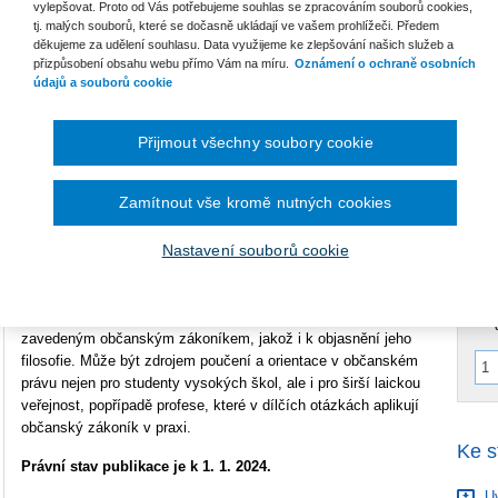
vylepšovat. Proto od Vás potřebujeme souhlas se zpracováním souborů cookies,
Vazba
brožovaná
tj. malých souborů, které se dočasně ukládají ve vašem prohlížeči. Předem
děkujeme za udělení souhlasu. Data využijeme ke zlepšování našich služeb a
Počet stran
388
B
přizpůsobení obsahu webu přímo Vám na míru.
Oznámení o ochraně osobních
S
údajů a souborů cookie
Typ produktu
Tištěná kniha
ISBN
978-80-7676-895-6
C
Přijmout všechny soubory cookie
P
Zamítnout vše kromě nutných cookies
V
Kniha představuje přehlednou základní studijní pomůcku ke
C
studiu občanského práva a zaměřuje se na jeho základní
C
Nastavení souborů cookie
instituty. Může být využita i ve výuce dalších předmětů
zabývajících se rodinným právem či základy obchodního práva.
Výklad je zaměřen zejména k terminologii a institutům
zavedeným občanským zákoníkem, jakož i k objasnění jeho
filosofie. Může být zdrojem poučení a orientace v občanském
právu nejen pro studenty vysokých škol, ale i pro širší laickou
veřejnost, popřípadě profese, které v dílčích otázkách aplikují
občanský zákoník v praxi.
Ke s
Právní stav publikace je k 1. 1. 2024.
Uv