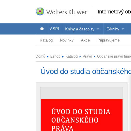
Internetový o
ASPI
Knihy a časopisy
E-knihy
Katalog
Novinky
Akce
Připravujeme
Knihy
Jak na naše
Časopisy
Koupit e-kni
Domů
Eshop
Katalog
Právo
Občanské právo hmo
Půjčit si e-k
Úvod do studia občanského 