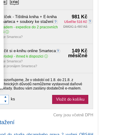
981 Kč
alíček - Tištěná kniha + E-kniha
marteca + soubory ke stažení
Ušetříte 516 Kč
DMOC 1 497 Kč
Skladem
- expedice do 2 pracovních
dnů
o je Smarteca?
149 Kč
ůjčit si e-knihu online Smarteca
měsíčně
 prodeji - ihned k dispozici
o je Smarteca?
o je pronájem Smarteca?
Upozorňujeme, že v období od 1.8. do 21.8. z
technických důvodů nemůžeme vystavovat daňové
doklady. Budou vám zaslány dodatečně e-mailem.
ks
Vložit do košíku
Ceny jsou včetně DPH
tažení
od_do_studia_obcanskeho_prava_2_vydani_OBSAH