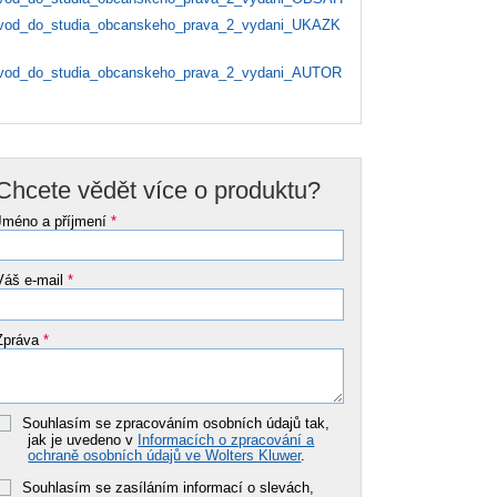
od_do_studia_obcanskeho_prava_2_vydani_UKAZK
od_do_studia_obcanskeho_prava_2_vydani_AUTOR
Chcete vědět více o produktu?
Jméno a příjmení
*
Váš e-mail
*
Zpráva
*
Souhlasím se zpracováním osobních údajů tak,
jak je uvedeno v
Informacích o zpracování a
ochraně osobních údajů ve Wolters Kluwer
.
Souhlasím se zasíláním informací o slevách,