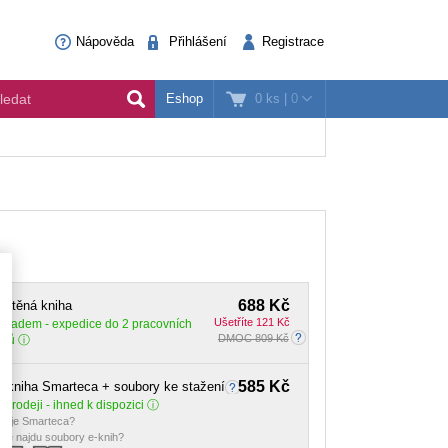
Nápověda
Přihlášení
Registrace
0 ks
|
0
Eshop
688 Kč
ištěná kniha
Ušetříte 121 Kč
Skladem
- expedice do 2 pracovních
DMOC 809 Kč
dnů
585 Kč
-kniha Smarteca + soubory ke stažení
 prodeji - ihned k dispozici
o je Smarteca?
de najdu soubory e-knih?