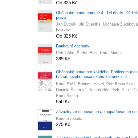
Od 325 Kč
Občanské právo hmotné 4 - Díl čtvrtý: Dědic
právo
Jan Dvořák, Jiří Švestka, Michaela Zuklínová
kolektiv
Od 325 Kč
Bankovní obchody
Petr Liška, Štefan Elek, Karel Marek
369 Kč
Občanské právo pro každého. Pohledem (nej
tvůrců nového občanského zákoníku - 2.,
doplněné a aktualizované vydání
Karel Eliáš, Bohumil Havel, Petr Bezouška,
Daniela Šustrová, Tomáš Němeček, Petr Lišk
Karel Šimka
550 Kč
Závazky ze schovacích a zaopatřovacích sm
Karel Svoboda
275 Kč
Závaznost soudních rozhodnutí – vnitrostátní