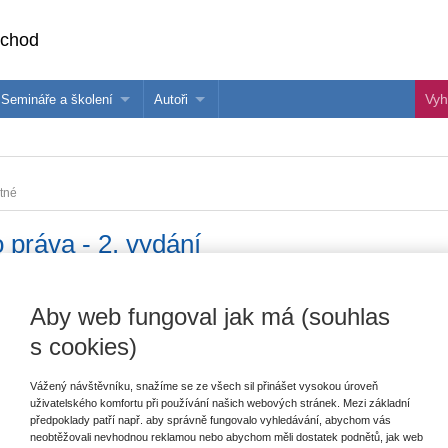
bchod
Semináře a školení
Autoři
 e-knihy?
Semináře a konference
Více o autorech Wolters Kluwer
hu
Školení ASPI, Libra a Praetor
PublishOne
tné
nihu
práva - 2. vydání
Vydavatel
Wolters Kluwer
T
Aby web fungoval jak má (souhlas
Autor
Vladimír Plecitý
,
Josef Salač
,
Jan Bajura
s cookies)
a kol.
E
Vážený návštěvníku, snažíme se ze všech sil přinášet vysokou úroveň
Typ publikace
učebnice
uživatelského komfortu při používání našich webových stránek. Mezi základní
V
předpoklady patří např. aby správně fungovalo vyhledávání, abychom vás
C
Datum vydání
4/2024
neobtěžovali nevhodnou reklamou nebo abychom měli dostatek podnětů, jak web
K