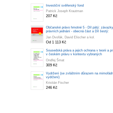
Investiční svěřenský fond
Patrick Joseph Krautman
207 Kč
Občanské právo hmotné 5 - Díl pátý: závazky
právních jednání - obecná část a Díl šestý:
závazky z právních jednání - zvláštní část
Jan Dvořák, David Elischer a kol.
Od 1 113 Kč
Sousedská práva a jejich ochrana v teorii a pr
v českém právu v kontextu vybraných
evropských právních úprav
Ondřej Šmat
309 Kč
Vydržení (se zvláštním důrazem na mimořád
vydržení)
Kristián Fischer
246 Kč