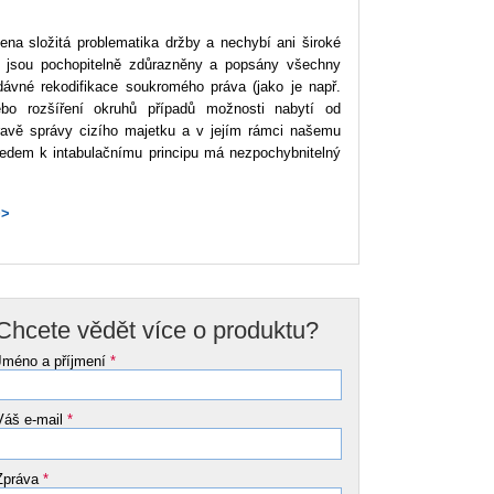
lena složitá problematika držby a nechybí ani široké
e jsou pochopitelně zdůrazněny a popsány všechny
ávné rekodifikace soukromého práva (jako je např.
ebo rozšíření okruhů případů možnosti nabytí od
ravě správy cizího majetku a v jejím rámci našemu
dem k intabulačnímu principu má nezpochybnitelný
>>
Chcete vědět více o produktu?
Jméno a příjmení
*
Váš e-mail
*
Zpráva
*