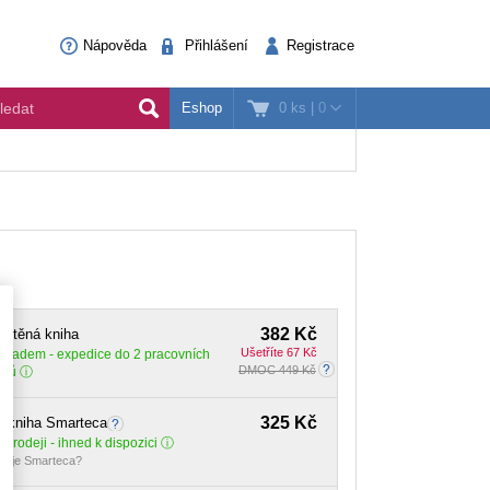
Nápověda
Přihlášení
Registrace
0 ks
|
0
Eshop
382 Kč
ištěná kniha
Ušetříte 67 Kč
Skladem
- expedice do 2 pracovních
DMOC 449 Kč
dnů
325 Kč
E-kniha Smarteca
 prodeji - ihned k dispozici
o je Smarteca?