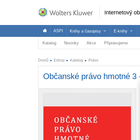
Internetový o
ASPI
Knihy a časopisy
E-knihy
Katalog
Novinky
Akce
Připravujeme
Knihy
Jak na naše
Časopisy
Koupit e-kni
Domů
Eshop
Katalog
Právo
Půjčit si e-k
Občanské právo hmotné 3 - 