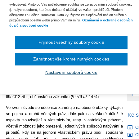
vylepšovat. Proto od Vás potřebujeme souhlas se zpracováním souborů cookies,
B
tj. malých souborů, které se dočasně ukládají ve vašem prohlížeči. Předem
Počet stran
228
děkujeme za udělení souhlasu. Data využijeme ke zlepšování našich služeb a
přizpůsobení obsahu webu přímo Vám na míru.
Oznámení o ochraně osobních
Typ produktu
Tištěná kniha
údajů a souborů cookie
C
ISBN
978-80-7478-935-9
P
Přijmout všechny soubory cookie
V
C
Třetí svazek vysokoškolské učebnice navazuje na první díl
C
Zamítnout vše kromě nutných cookies
věnovaný obecné části nového českého občanského práva a
oceněný jednak jako nejlepší právnická publikace, jednak jako
nejlepší vysokoškolská učebnice roku 2013. Kniha je dílem
Nastavení souborů cookie
našich předních civilistů, působících jak v nejvyšší akademické
sféře, tak v právnické praxi. Zahrnuje výklad o věcných právech
upravených systematicky v části třetí hlavě druhé zákona č.
89/2012 Sb., občanského zákoníku (§ 979 až 1474).
Ve svém úvodu se učebnice zaměřuje na obecné otázky týkající
se pojmu a druhů věcných práv, dále pak na veškeré důležité
Ke s
aspekty související s vlastnictvím, resp. vlastnickým právem,
včetně možnosti jeho omezení, jednotlivých způsobů nabývání a
Ob
případů, kdy se na jednom vlastnickém právu podílí současně
Ob
více osob (ať již v podobě obecného podílového