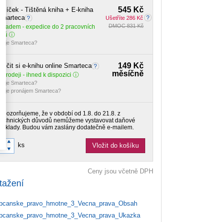
545 Kč
alíček - Tištěná kniha + E-kniha
Smarteca
Ušetříte 286 Kč
DMOC 831 Kč
Skladem
- expedice do 2 pracovních
dnů
o je Smarteca?
149 Kč
ůjčit si e-knihu online Smarteca
měsíčně
 prodeji - ihned k dispozici
o je Smarteca?
o je pronájem Smarteca?
Upozorňujeme, že v období od 1.8. do 21.8. z
technických důvodů nemůžeme vystavovat daňové
doklady. Budou vám zaslány dodatečně e-mailem.
ks
Vložit do košíku
Ceny jsou včetně DPH
tažení
canske_pravo_hmotne_3_Vecna_prava_Obsah
canske_pravo_hmotne_3_Vecna_prava_Ukazka