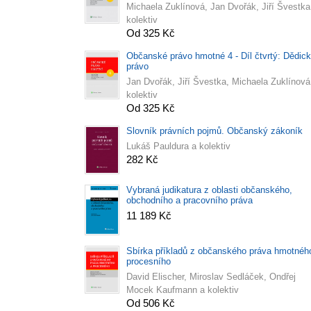
Michaela Zuklínová, Jan Dvořák, Jiří Švestka
kolektiv
Od 325 Kč
Občanské právo hmotné 4 - Díl čtvrtý: Dědic
právo
Jan Dvořák, Jiří Švestka, Michaela Zuklínová
kolektiv
Od 325 Kč
Slovník právních pojmů. Občanský zákoník
Lukáš Pauldura a kolektiv
282 Kč
Vybraná judikatura z oblasti občanského,
obchodního a pracovního práva
11 189 Kč
Sbírka příkladů z občanského práva hmotnéh
procesního
David Elischer, Miroslav Sedláček, Ondřej
Mocek Kaufmann a kolektiv
Od 506 Kč