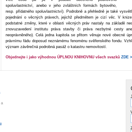
spoluvlastnictví, anebo v jeho zvláštních formách bytového,
resp. přídatného spoluvlastnictví). Podrobně a přehledně je také vysvět
pojednání o věcných právech, jejichž předmětem je cizí věc. V kniz
podstatné změny, které v oblasti věcných práv nastaly na základě ned
znovuzavedení institutu práva stavby či práva nezbytné cesty an
neoprávněného). Celá jedna kapitola se přitom věnuje nové obecné úp
právnímu řádu doposud neznámému fenoménu svěřenského fondu. Vzhle
význam závěrečná podrobná pasáž o katastru nemovitostí.
Objednejte i jako výhodnou ÚPLNOU KNIHOVNU všech svazků
ZDE 
á
 a
é