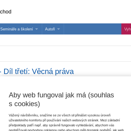
bchod
Semináře a školení
Autoři
 e-knihy?
Semináře a konference
Více o autorech Wolters Kluwer
hu
Školení ASPI, Libra a Praetor
PublishOne
nihu
Díl třetí: Věcná práva
Vydavatel
Wolters Kluwer
T
Aby web fungoval jak má (souhlas
Autor
Jan Dvořák
,
Jiří Švestka
a kolektiv
s cookies)
Typ publikace
učebnice
Vážený návštěvníku, snažíme se ze všech sil přinášet vysokou úroveň
V
Datum vydání
10/2015
uživatelského komfortu při používání našich webových stránek. Mezi základní
C
předpoklady patří např. aby správně fungovalo vyhledávání, abychom vás
Vazba
brožovaná
neobtěžovali nevhodnou reklamou nebo abychom měli dostatek podnětů, jak web