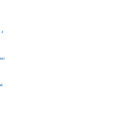
 z
axi
né