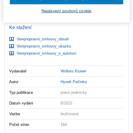
ks
Vložit do košíku
Nastavení souborů cookie
Ceny jsou včetně DPH
Ke stažení
Verejnopravni_smlouvy_obsah
Verejnopravni_smlouvy_ukazka
Verejnopravni_smlouvy_o_autorovi
Vydavatel
Wolters Kluwer
Autor
Hynek Pečinka
Typ publikace
právo prakticky
Datum vydání
8/2023
Vazba
brožovaná
Počet stran
164