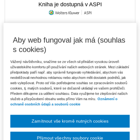
Kniha je dostupná v ASPI
365 Kč
Tištěná kniha
Aby web fungoval jak má (souhlas
Ušetříte 64 Kč
Skladem
- expedice do 2 pracovních dnů
DMOC 429 Kč
s cookies)
311 Kč
E-kniha Smarteca + soubory ke stažení
Vážený návštěvníku, snažíme se ze všech sil přinášet vysokou úroveň
V prodeji - ihned k dispozici
uživatelského komfortu při používání našich webových stránek. Mezi základní
Co je Smarteca?
předpoklady patří např. aby správně fungovalo vyhledávání, abychom vás
Kde najdu soubory e-knih?
neobtěžovali nevhodnou reklamou nebo abychom měli dostatek podnětů, jak
web vylepšovat. Proto od Vás potřebujeme souhlas se zpracováním souborů
cookies, tj. malých souborů, které se dočasně ukládají ve vašem prohlížeči.
Předem děkujeme za udělení souhlasu. Data využijeme ke zlepšování našich
521 Kč
Balíček - Tištěná kniha + E-kniha
služeb a přizpůsobení obsahu webu přímo Vám na míru.
Oznámení o
Smarteca + soubory ke stažení
Ušetříte 273 Kč
ochraně osobních údajů a souborů cookie
DMOC 794 Kč
Skladem
- expedice do 2 pracovních dnů
Co je Smarteca?
Zamítnout vše kromě nutných cookies
Upozorňujeme, že v období od 1.8. do 21.8. z technických
důvodů nemůžeme vystavovat daňové doklady. Budou vám
zaslány dodatečně e-mailem.
Přijmout všechny soubory cookie