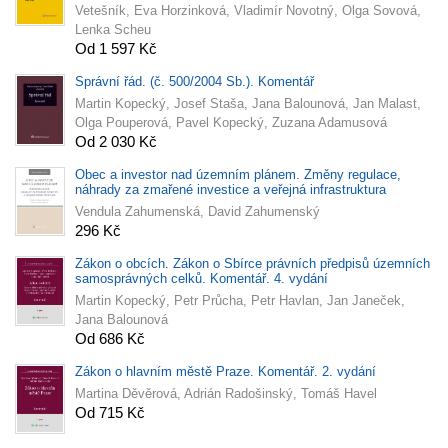
Vetešník, Eva Horzinková, Vladimír Novotný, Olga Sovová,
Lenka Scheu
Od 1 597 Kč
Správní řád. (č. 500/2004 Sb.). Komentář
Martin Kopecký, Josef Staša, Jana Balounová, Jan Malast,
Olga Pouperová, Pavel Kopecký, Zuzana Adamusová
Od 2 030 Kč
Obec a investor nad územním plánem. Změny regulace,
náhrady za zmařené investice a veřejná infrastruktura
Vendula Zahumenská, David Zahumenský
296 Kč
Zákon o obcích. Zákon o Sbírce právních předpisů územních
samosprávných celků. Komentář. 4. vydání
Martin Kopecký, Petr Průcha, Petr Havlan, Jan Janeček,
Jana Balounová
Od 686 Kč
Zákon o hlavním městě Praze. Komentář. 2. vydání
Martina Děvěrová, Adrián Radošinský, Tomáš Havel
Od 715 Kč