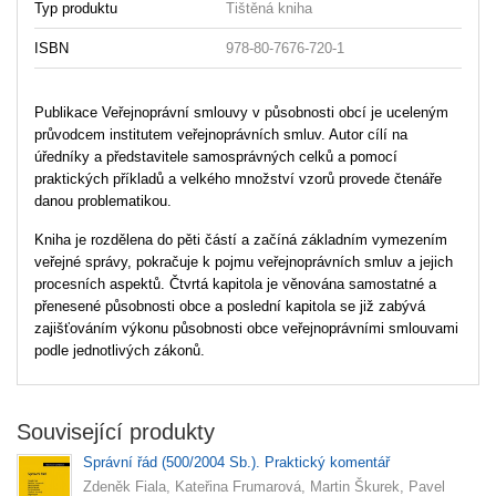
Typ produktu
Tištěná kniha
ISBN
978-80-7676-720-1
Publikace Veřejnoprávní smlouvy v působnosti obcí je uceleným
průvodcem institutem veřejnoprávních smluv. Autor cílí na
úředníky a představitele samosprávných celků a pomocí
praktických příkladů a velkého množství vzorů provede čtenáře
danou problematikou.
Kniha je rozdělena do pěti částí a začíná základním vymezením
veřejné správy, pokračuje k pojmu veřejnoprávních smluv a jejich
procesních aspektů. Čtvrtá kapitola je věnována samostatné a
přenesené působnosti obce a poslední kapitola se již zabývá
zajišťováním výkonu působnosti obce veřejnoprávními smlouvami
podle jednotlivých zákonů.
Související produkty
Správní řád (500/2004 Sb.). Praktický komentář
Zdeněk Fiala, Kateřina Frumarová, Martin Škurek, Pavel