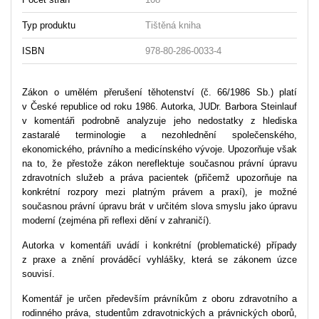
Typ produktu
Tištěná kniha
ISBN
978-80-286-0033-4
Zákon o umělém přerušení těhotenství (č. 66/1986 Sb.) platí
v České republice od roku 1986. Autorka, JUDr. Barbora Steinlauf
v komentáři podrobně analyzuje jeho nedostatky z hlediska
zastaralé terminologie a nezohlednění společenského,
ekonomického, právního a medicínského vývoje. Upozorňuje však
na to, že přestože zákon nereflektuje současnou právní úpravu
zdravotních služeb a práva pacientek (přičemž upozorňuje na
konkrétní rozpory mezi platným právem a praxí), je možné
současnou právní úpravu brát v určitém slova smyslu jako úpravu
moderní (zejména při reflexi dění v zahraničí).
Autorka v komentáři uvádí i konkrétní (problematické) případy
z praxe a znění prováděcí vyhlášky, která se zákonem úzce
souvisí.
Komentář je určen především právníkům z oboru zdravotního a
rodinného práva, studentům zdravotnických a právnických oborů,