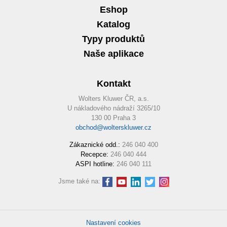
Eshop
Katalog
Typy produktů
Naše aplikace
Kontakt
Wolters Kluwer ČR, a.s.
U nákladového nádraží 3265/10
130 00 Praha 3
obchod@wolterskluwer.cz
Zákaznické odd.:
246 040 400
Recepce:
246 040 444
ASPI hotline:
246 040 111
Jsme také na:
Nastavení cookies