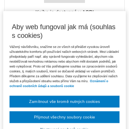
Kniha je dostupná v ASPI
Aby web fungoval jak má (souhlas
s cookies)
289 Kč
Tištěná kniha
Ušetříte 50 Kč
Skladem
- expedice do 2 pracovních dnů
Vážený návštěvníku, snažíme se ze všech sil přinášet vysokou úroveň
DMOC 339 Kč
uživatelského komfortu při používání našich webových stránek. Mezi základní
předpoklady patří např. aby správně fungovalo vyhledávání, abychom vás
246 Kč
neobtěžovali nevhodnou reklamou nebo abychom měli dostatek podnětů, jak
E-kniha Smarteca + soubory ke stažení
web vylepšovat. Proto od Vás potřebujeme souhlas se zpracováním souborů
V prodeji - ihned k dispozici
cookies, tj. malých souborů, které se dočasně ukládají ve vašem prohlížeči.
Co je Smarteca?
Předem děkujeme za udělení souhlasu. Data využijeme ke zlepšování našich
Kde najdu soubory e-knih?
služeb a přizpůsobení obsahu webu přímo Vám na míru.
Oznámení o
ochraně osobních údajů a souborů cookie
412 Kč
Balíček - Tištěná kniha + E-kniha
Smarteca + soubory ke stažení
Ušetříte 216 Kč
Zamítnout vše kromě nutných cookies
DMOC 628 Kč
Skladem
- expedice do 2 pracovních dnů
Co je Smarteca?
Přijmout všechny soubory cookie
Upozorňujeme, že v období od 1.8. do 21.8. z technických
důvodů nemůžeme vystavovat daňové doklady. Budou vám