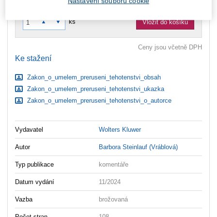
Nastavení souborů cookie
zaslány dodatečně e-mailem.
ks
Vložit do košíku
Ceny jsou včetně DPH
Ke stažení
Zakon_o_umelem_preruseni_tehotenstvi_obsah
Zakon_o_umelem_preruseni_tehotenstvi_ukazka
Zakon_o_umelem_preruseni_tehotenstvi_o_autorce
Vydavatel
Wolters Kluwer
Autor
Barbora Steinlauf (Vráblová)
Typ publikace
komentáře
Datum vydání
11/2024
Vazba
brožovaná
Počet stran
108