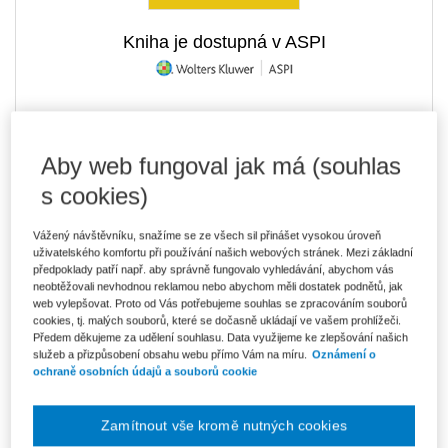
Kniha je dostupná v ASPI
1 700 Kč
Tištěná kniha
Ušetříte 299 Kč
Skladem
- expedice do 2 pracovních dnů
Aby web fungoval jak má (souhlas
DMOC 1 999 Kč
s cookies)
1 445 Kč
E-kniha Smarteca + soubory ke stažení
V prodeji - ihned k dispozici
Vážený návštěvníku, snažíme se ze všech sil přinášet vysokou úroveň
Co je Smarteca?
uživatelského komfortu při používání našich webových stránek. Mezi základní
Kde najdu soubory e-knih?
předpoklady patří např. aby správně fungovalo vyhledávání, abychom vás
neobtěžovali nevhodnou reklamou nebo abychom měli dostatek podnětů, jak
web vylepšovat. Proto od Vás potřebujeme souhlas se zpracováním souborů
cookies, tj. malých souborů, které se dočasně ukládají ve vašem prohlížeči.
2 423 Kč
Balíček - Tištěná kniha + E-kniha
Předem děkujeme za udělení souhlasu. Data využijeme ke zlepšování našich
Smarteca + soubory ke stažení
Ušetříte 1 276 Kč
služeb a přizpůsobení obsahu webu přímo Vám na míru.
Oznámení o
DMOC 3 699 Kč
Skladem
- expedice do 2 pracovních dnů
ochraně osobních údajů a souborů cookie
Co je Smarteca?
Zamítnout vše kromě nutných cookies
Upozorňujeme, že v období od 1.8. do 21.8. z technických
důvodů nemůžeme vystavovat daňové doklady. Budou vám