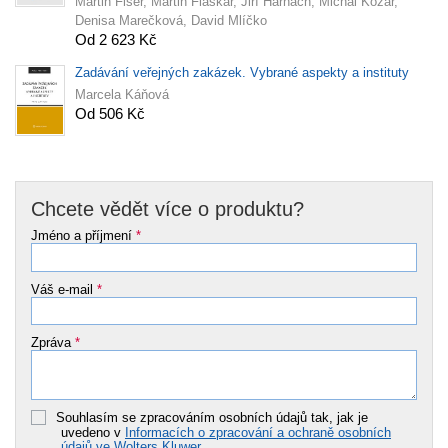
Martin Fišer, Martin Flaškár, Jiří Harnach, Michal Kožár,
Denisa Marečková, David Mlíčko
Od 2 623 Kč
Zadávání veřejných zakázek. Vybrané aspekty a instituty
Marcela Káňová
Od 506 Kč
Chcete vědět více o produktu?
Jméno a příjmení
*
Váš e-mail
*
Zpráva
*
Souhlasím se zpracováním osobních údajů tak, jak je
uvedeno v
Informacích o zpracování a ochraně osobních
údajů ve Wolters Kluwer
.