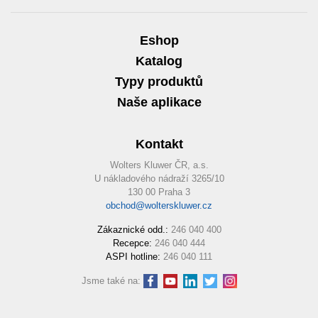
Eshop
Katalog
Typy produktů
Naše aplikace
Kontakt
Wolters Kluwer ČR, a.s.
U nákladového nádraží 3265/10
130 00 Praha 3
obchod@wolterskluwer.cz
Zákaznické odd.:
246 040 400
Recepce:
246 040 444
ASPI hotline:
246 040 111
Jsme také na: