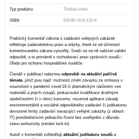
Typ produktu
Tištěná kniha
ISBN
978-80-7676-120-9
Praktický komentář zákona o zadávání veřejných zakázek
reflektuje zadavatelskou praxi a otázky, které se od účinnosti
komentovaného zákona vytvořily. Snaží se na ně nabízet validní
odpovědi, a to primárně v rozhodovací praxi správních soudů i
Úřadu pro ochranu hospodářské soutěže.
Čtenáři v publikaci naleznou
odpovědi na aktuální palčivá
témata
, jimiž jsou např. možnosti změn závazku ze smlouvy v
souvislosti s pandemií covid-19 či dramatickým nárůstem cen
materiálů a jiných vstupů, prokazování kvalifikace dceřinými
společnostmi či v rámci koncernu, rozumná aplikace zásady
environmentálně a sociálně odpovědného zadávání či judikaturou
dovozené limity zadávání navazující veřejné zakázky (z oblasti
IT) prostřednictvím jednacího řízení bez uveřejnění z důvodu
stavu exkluzivity (vendor lock-in).
Autoři v komentáři zohledňují
aktuální judikaturu soudů
a