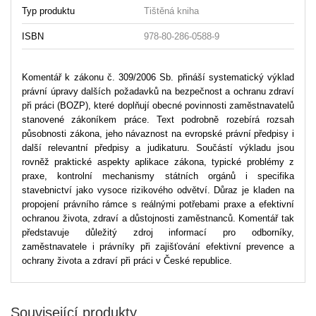
Typ produktu
Tištěná kniha
ISBN
978-80-286-0588-9
Komentář k zákonu č. 309/2006 Sb. přináší systematický výklad
právní úpravy dalších požadavků na bezpečnost a ochranu zdraví
při práci (BOZP), které doplňují obecné povinnosti zaměstnavatelů
stanovené zákoníkem práce. Text podrobně rozebírá rozsah
působnosti zákona, jeho návaznost na evropské právní předpisy i
další relevantní předpisy a judikaturu. Součástí výkladu jsou
rovněž praktické aspekty aplikace zákona, typické problémy z
praxe, kontrolní mechanismy státních orgánů i specifika
stavebnictví jako vysoce rizikového odvětví. Důraz je kladen na
propojení právního rámce s reálnými potřebami praxe a efektivní
ochranou života, zdraví a důstojnosti zaměstnanců. Komentář tak
představuje důležitý zdroj informací pro odborníky,
zaměstnavatele i právníky při zajišťování efektivní prevence a
ochrany života a zdraví při práci v České republice.
Související produkty