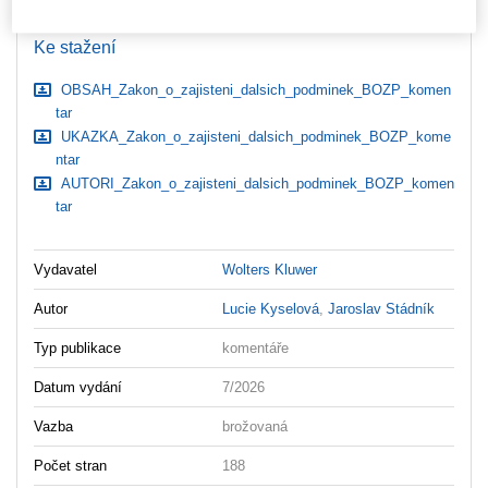
Ceny jsou včetně DPH
Ke stažení
OBSAH_Zakon_o_zajisteni_dalsich_podminek_BOZP_komen
tar
UKAZKA_Zakon_o_zajisteni_dalsich_podminek_BOZP_kome
ntar
AUTORI_Zakon_o_zajisteni_dalsich_podminek_BOZP_komen
tar
Vydavatel
Wolters Kluwer
Autor
Lucie Kyselová
,
Jaroslav Stádník
Typ publikace
komentáře
Datum vydání
7/2026
Vazba
brožovaná
Počet stran
188