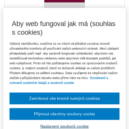
Aby web fungoval jak má (souhlas
Kniha je dostupná v ASPI
s cookies)
Vážený návštěvníku, snažíme se ze všech sil přinášet vysokou úroveň
uživatelského komfortu při používání našich webových stránek. Mezi základní
předpoklady patří např. aby správně fungovalo vyhledávání, abychom vás
425 Kč
Tištěná kniha
neobtěžovali nevhodnou reklamou nebo abychom měli dostatek podnětů, jak
Ušetříte 74 Kč
Skladem
- expedice do 2 pracovních dnů
web vylepšovat. Proto od Vás potřebujeme souhlas se zpracováním souborů
DMOC 499 Kč
cookies, tj. malých souborů, které se dočasně ukládají ve vašem prohlížeči.
Předem děkujeme za udělení souhlasu. Data využijeme ke zlepšování našich
361 Kč
E-kniha Smarteca
služeb a přizpůsobení obsahu webu přímo Vám na míru.
Oznámení o
ochraně osobních údajů a souborů cookie
Připravujeme
Co je Smarteca?
Zamítnout vše kromě nutných cookies
Upozorňujeme, že v období od 1.8. do 21.8. z technických
důvodů nemůžeme vystavovat daňové doklady. Budou vám
zaslány dodatečně e-mailem.
Přijmout všechny soubory cookie
ks
Vložit do košíku
Nastavení souborů cookie