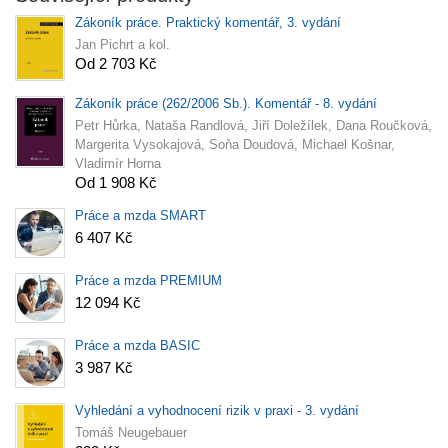
Zákoník práce. Praktický komentář, 3. vydání
Jan Pichrt a kol.
Od 2 703 Kč
Zákoník práce (262/2006 Sb.). Komentář - 8. vydání
Petr Hůrka, Nataša Randlová, Jiří Doležílek, Dana Roučková,
Margerita Vysokajová, Soňa Doudová, Michael Košnar,
Vladimír Horna
Od 1 908 Kč
Práce a mzda SMART
6 407 Kč
Práce a mzda PREMIUM
12 094 Kč
Práce a mzda BASIC
3 987 Kč
Vyhledání a vyhodnocení rizik v praxi - 3. vydání
Tomáš Neugebauer