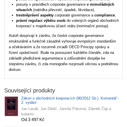
posuny v pravidlech corporate governance
v mimořádných
situacích
(nabídka převzetí, úpadek, likvidace),
trestněprávní aspekty
corporate governance a
compliance
,
právní regulaci výběru osob
do volených orgánů obchodních
korporací s majetkovou účastí státu (nominační postup).
Autoři dospívají k závěru, že české corporate governance
strukturálně a funkčně zásadně vyhovuje evropským standardům
a očekáváním a že rozumně zrcadlí OECD Principy správy a
řízení společností. Bude na posouzení každého čtenáře, zda na
základě předložené argumentace a zdůvodnění dospěje ke
stejnému závěru, či zda monografie rozproudí věcnou a podnětnou
diskusi.
Související produkty
Zákon o obchodních korporacích (90/2012 Sb.). Komentář -
2. vydání
Jan Lasák, Jan Dědič, Jarmila Pokorná, Zdeněk Čáp a
kolektiv
Od 3 497 Kč