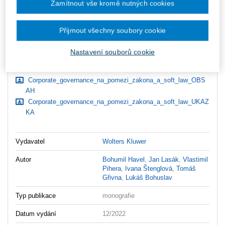
Zamítnout vše kromě nutných cookies
zaslány dodatečně e-mailem.
ks
Vložit do košíku
Přijmout všechny soubory cookie
Ceny jsou včetně DPH
Nastavení souborů cookie
Ke stažení
Corporate_governance_na_pomezi_zakona_a_soft_law_OBS
AH
Corporate_governance_na_pomezi_zakona_a_soft_law_UKAZ
KA
Vydavatel
Wolters Kluwer
Autor
Bohumil Havel
,
Jan Lasák
,
Vlastimil
Pihera
,
Ivana Štenglová
,
Tomáš
Gřivna
,
Lukáš Bohuslav
Typ publikace
monografie
Datum vydání
12/2022