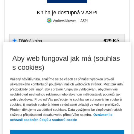
Kniha je dostupná v ASPI
629 Kč
Tištěná kniha
Ušetříte 110 Kč
Skladem
- expedice do 2 pracovních dnů
DMOC 739 Kč
Aby web fungoval jak má (souhlas
535 Kč
E-kniha Smarteca + soubory ke stažení
s cookies)
V prodeji - ihned k dispozici
Co je Smarteca?
Vážený návštěvníku, snažíme se ze všech sil přinášet vysokou úroveň
Kde najdu soubory e-knih?
uživatelského komfortu při používání našich webových stránek. Mezi základní
předpoklady patří např. aby správně fungovalo vyhledávání, abychom vás
neobtěžovali nevhodnou reklamou nebo abychom měli dostatek podnětů, jak
897 Kč
Balíček - Tištěná kniha + E-kniha
web vylepšovat. Proto od Vás potřebujeme souhlas se zpracováním souborů
Smarteca + soubory ke stažení
Ušetříte 471 Kč
cookies, tj. malých souborů, které se dočasně ukládají ve vašem prohlížeči.
DMOC 1 368 Kč
Skladem
- expedice do 2 pracovních dnů
Předem děkujeme za udělení souhlasu. Data využijeme ke zlepšování našich
Co je Smarteca?
služeb a přizpůsobení obsahu webu přímo Vám na míru.
Oznámení o
ochraně osobních údajů a souborů cookie
Upozorňujeme, že v období od 1.8. do 21.8. z technických
důvodů nemůžeme vystavovat daňové doklady. Budou vám