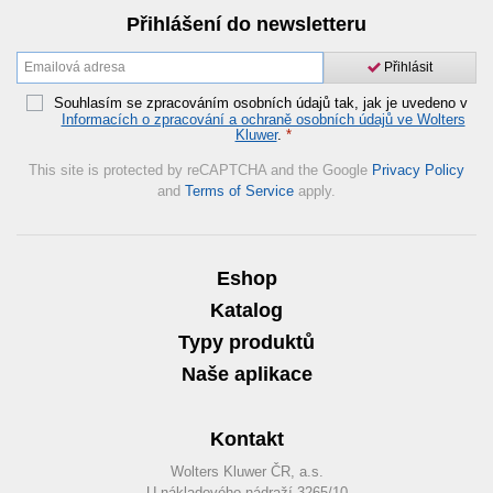
Přihlášení do newsletteru
Přihlásit
Souhlasím se zpracováním osobních údajů tak, jak je uvedeno v
Informacích o zpracování a ochraně osobních údajů ve Wolters
Kluwer
.
*
This site is protected by reCAPTCHA and the Google
Privacy Policy
and
Terms of Service
apply.
Eshop
Katalog
Typy produktů
Naše aplikace
Kontakt
Wolters Kluwer ČR, a.s.
U nákladového nádraží 3265/10