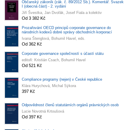
Občanský zákoník (zák. č. 89/2012 Sb.). Komentář. Svazek
I (obecná část) - 2. vydání
Jiří Švestka, Jan Dvořák, Josef Fiala a kolektiv
Od 3 382 Kč
Prozařování OECD principů corporate governance do
národních kodexů dobré správy obchodních korporací
Ivana Štenglová, Bohumil Havel, eds.
Od 362 Kč
Corporate governance společností s účastí státu
editoři: Kristián Csach, Bohumil Havel
Od 521 Kč
Compliance programy (nejen) v České republice
Klára Hurychová, Michal Sýkora
397 Kč
Odpovědnost členů statutárních orgánů právnických osob
Lucie Novotná Krtoušová
Od 397 Kč