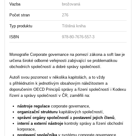
Vazba
brožovaná
Počet stran
276
Typ produktu
Tištěná kniha
ISBN
978-80-7676-557-3
Monografie Corporate governance na pomezí zákona a soft law je
určena široké odborné veřejnosti zabývající se problematikou
obchodních společností a dobré správy společností.
Autoři svou pozornost v několika kapitolách, a to vždy
s přihlédnutím k jednotlivým obsahovým náležitostem a
doporučením OECD Principů správy a řízení společností i Kodexu
řízení a správy společností v ČR, zaměřili na:
nástroje regulace
corporate governance,
organizační strukturu
kapitálových společností,
správní orgány společností
a
postavení jejich členů
,
interní a externí nástroje
kontroly správy a řízení obchodní
korporace,
postavení společníka
v systému corporate governance,