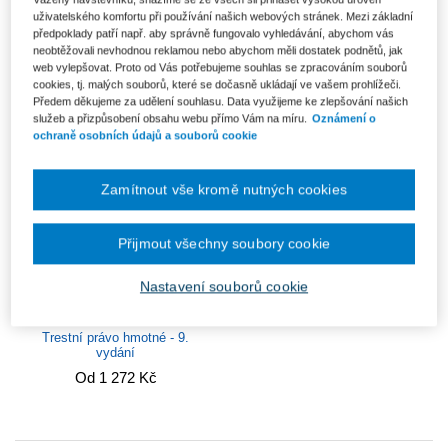
Corporate governance na
uživatelského komfortu při používání našich webových stránek. Mezi základní
Dohoda o vině a trestu
pomezí zákona a soft law
předpoklady patří např. aby správně fungovalo vyhledávání, abychom vás
neobtěžovali nevhodnou reklamou nebo abychom měli dostatek podnětů, jak
Od 556 Kč
Od 535 Kč
web vylepšovat. Proto od Vás potřebujeme souhlas se zpracováním souborů
cookies, tj. malých souborů, které se dočasně ukládají ve vašem prohlížeči.
Předem děkujeme za udělení souhlasu. Data využijeme ke zlepšování našich
služeb a přizpůsobení obsahu webu přímo Vám na míru.
Oznámení o
ochraně osobních údajů a souborů cookie
Zamítnout vše kromě nutných cookies
Přijmout všechny soubory cookie
Nastavení souborů cookie
Trestní právo hmotné - 9.
vydání
Od 1 272 Kč