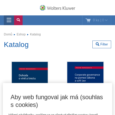
0 ks
|
0
Domů
Eshop
Katalog
Katalog
Filter
Aby web fungoval jak má (souhlas
s cookies)
Vážený návštěvníku, snažíme se ze všech sil přinášet vysokou úroveň