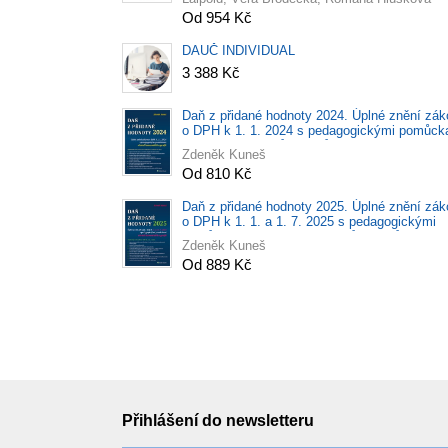
Od 954 Kč
DAUČ INDIVIDUAL
3 388 Kč
Daň z přidané hodnoty 2024. Úplné znění zá
o DPH k 1. 1. 2024 s pedagogickými pomůck
včetně komentářů a grafů
Zdeněk Kuneš
Od 810 Kč
Daň z přidané hodnoty 2025. Úplné znění zá
o DPH k 1. 1. a 1. 7. 2025 s pedagogickými
pomůckami včetně komentářů a grafů
Zdeněk Kuneš
Od 889 Kč
Přihlášení do newsletteru