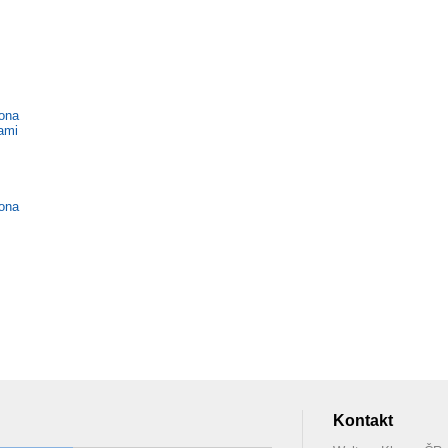
kona
ami
kona
Kontakt