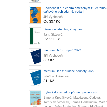
Společnost s ručením omezeným z účetního 
daňového pohledu - 5. vydání
Jiří Vychopeň
Od 397 Kč
Daně v účetnictví, 2. vydání
Jana Skálová
Od 311 Kč
meritum Daň z příjmů 2022
Jiří Vychopeň
867 Kč
meritum Daň z přidané hodnoty 2022
Zdeňka Hušáková
311 Kč
Bytové domy, zdroj příjmů i povinností
Simona Kropáčková, Magdalena Čudová,
Tomislav Šimeček, Tomáš Podškubka, Marti
Laipold, Věra Brodecká, Romana Hlúšková