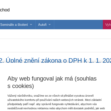
bchod
Semináře a školení
Autoři
 e-knihy?
Semináře a konference
Více o autorech Wolters Kluwer
hu
Školení ASPI, Libra a Praetor
PublishOne
nihu
2. Úplné znění zákona o DPH k 1. 1. 2
řů a grafů
Aby web fungoval jak má (souhlas
Vydavatel
Wolters Kluwer
s cookies)
T
Autor
Zdeněk Kuneš
Vážený návštěvníku, snažíme se ze všech sil přinášet vysokou úroveň
uživatelského komfortu při používání našich webových stránek. Mezi základní
Typ publikace
komentáře
předpoklady patří např. aby správně fungovalo vyhledávání, abychom vás
neobtěžovali nevhodnou reklamou nebo abychom měli dostatek podnětů, jak web
V
Datum vydání
2/2022