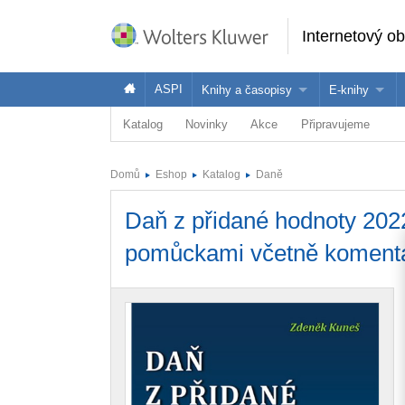
Internetový o
ASPI
Knihy a časopisy
E-knihy
Katalog
Novinky
Akce
Připravujeme
Knihy
Jak na naše
Časopisy
Koupit e-kni
Domů
Eshop
Katalog
Daně
Půjčit si e-k
Daň z přidané hodnoty 202
pomůckami včetně komentá