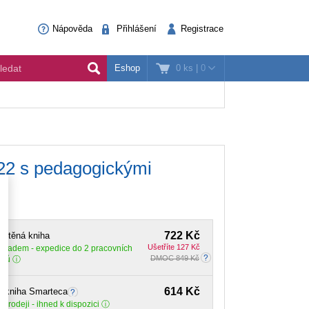
Nápověda
Přihlášení
Registrace
0 ks
|
0
Eshop
022 s pedagogickými
722 Kč
ištěná kniha
Ušetříte 127 Kč
Skladem
- expedice do 2 pracovních
DMOC 849 Kč
dnů
614 Kč
E-kniha Smarteca
 prodeji - ihned k dispozici