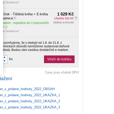
o je Smarteca?
1 029 Kč
alíček - Tištěná kniha + E-kniha
Smarteca
Ušetříte 542 Kč
DMOC 1 571 Kč
Skladem
- expedice do 2 pracovních
dnů
o je Smarteca?
Upozorňujeme, že v období od 1.8. do 21.8. z
technických důvodů nemůžeme vystavovat daňové
doklady. Budou vám zaslány dodatečně e-mailem.
ks
Vložit do košíku
Ceny jsou včetně DPH
tažení
n_z_pridane_hodnoty_2022_OBSAH
n_z_pridane_hodnoty_2022_UKAZKA_1
n_z_pridane_hodnoty_2022_UKAZKA_2
n_z_pridane_hodnoty_2022_UKAZKA_3