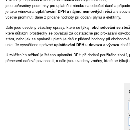
jsou upřesněny podmínky pro uplatnění nároku na odpočet daně a případ
je také věnována
uplatňování DPH u nájmu nemovitých věcí
a v souvis
včetně prominutí daně z přidané hodnoty při dodání plynu a elektřiny.
Dále jsou uvedeny všechny úpravy, které se týkají
obchodování se zbož
které důkazní prostředky se považují za dostatečné pro prokázání osvobo
státu, nebo jak se správně uplatňuje daň z přidané hodnoty při obchodov
unie. Je vysvětleno správné
uplatňování DPH u dovozu a vývozu
zboží
U zvláštních režimů je řešeno uplatnění DPH při dodání použitého zboží, 
přenesení daňové povinnosti, a dále jsou uvedeny změny, které se týkají