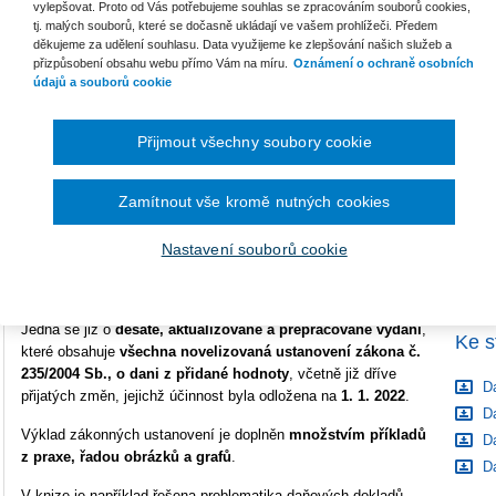
vylepšovat. Proto od Vás potřebujeme souhlas se zpracováním souborů cookies,
C
tj. malých souborů, které se dočasně ukládají ve vašem prohlížeči. Předem
Vazba
brožovaná
děkujeme za udělení souhlasu. Data využijeme ke zlepšování našich služeb a
B
přizpůsobení obsahu webu přímo Vám na míru.
Oznámení o ochraně osobních
Počet stran
392
údajů a souborů cookie
Typ produktu
Tištěná kniha
C
Přijmout všechny soubory cookie
ISBN
978-80-7676-341-8
Zamítnout vše kromě nutných cookies
Připravujeme pro Vás nové vydání
ZDE >>
Nastavení souborů cookie
Publikace svým základním obsahem navazuje na publikaci
vydanou nakladatelstvím 1. VOX, a. s., k datu 1. 4. 2019.
Jedná se již o
desáté, aktualizované a přepracované vydání
,
Ke s
které obsahuje
všechna novelizovaná ustanovení
zákona č.
235/2004 Sb., o dani z přidané hodnoty
, včetně již dříve
Da
přijatých změn, jejichž účinnost byla odložena na
1. 1. 2022
.
Da
Výklad zákonných ustanovení je doplněn
množstvím příkladů
Da
z praxe, řadou obrázků a grafů
.
Da
V knize je například řešena problematika daňových dokladů,