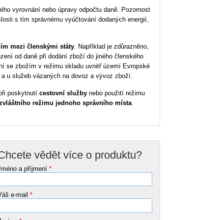
ného vyrovnání nebo úpravy odpočtu daně. Pozornost
losti s tím správnému vyúčtování dodaných energií,
ím mezi členskými státy
. Například je zdůrazněno,
zení od daně při dodání zboží do jiného členského
ání se zbožím v režimu skladu uvnitř území Evropské
 a u služeb vázaných na dovoz a vývoz zboží.
při poskytnutí
cestovní služby
nebo použití režimu
zvláštního režimu jednoho správního místa
.
Chcete vědět více o produktu?
Jméno a příjmení
*
Váš e-mail
*