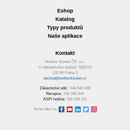
Eshop
Katalog
Typy produktů
Naše aplikace
Kontakt
Wolters Kluwer ČR, a.s.
U nákladového nádraží 3265/10
130 00 Praha 3
obchod@wolterskluwer.cz
Zákaznické odd.:
246 040 400
Recepce:
246 040 444
ASPI hotline:
246 040 111
Jsme také na: