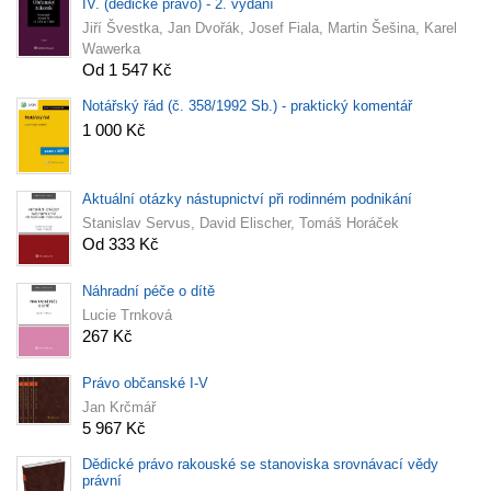
IV. (dědické právo) - 2. vydání
Jiří Švestka, Jan Dvořák, Josef Fiala, Martin Šešina, Karel
Wawerka
Od 1 547 Kč
Notářský řád (č. 358/1992 Sb.) - praktický komentář
1 000 Kč
Aktuální otázky nástupnictví při rodinném podnikání
Stanislav Servus, David Elischer, Tomáš Horáček
Od 333 Kč
Náhradní péče o dítě
Lucie Trnková
267 Kč
Právo občanské I-V
Jan Krčmář
5 967 Kč
Dědické právo rakouské se stanoviska srovnávací vědy
právní