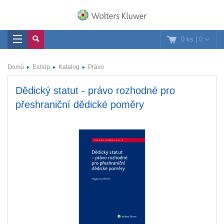
0 ks
|
0
Domů
Eshop
Katalog
Právo
Dědický statut - právo rozhodné pro
přeshraniční dědické poměry