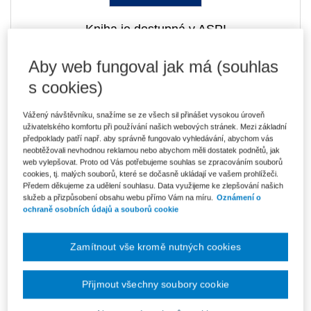
Kniha je dostupná v ASPI
Aby web fungoval jak má (souhlas
s cookies)
397 Kč
E-kniha Smarteca + soubory ke stažení
V prodeji - ihned k dispozici
Vážený návštěvníku, snažíme se ze všech sil přinášet vysokou úroveň
Co je Smarteca?
uživatelského komfortu při používání našich webových stránek. Mezi základní
Kde najdu soubory e-knih?
předpoklady patří např. aby správně fungovalo vyhledávání, abychom vás
neobtěžovali nevhodnou reklamou nebo abychom měli dostatek podnětů, jak
web vylepšovat. Proto od Vás potřebujeme souhlas se zpracováním souborů
cookies, tj. malých souborů, které se dočasně ukládají ve vašem prohlížeči.
Upozorňujeme, že v období od 1.8. do 21.8. z technických
důvodů nemůžeme vystavovat daňové doklady. Budou vám
Předem děkujeme za udělení souhlasu. Data využijeme ke zlepšování našich
zaslány dodatečně e-mailem.
služeb a přizpůsobení obsahu webu přímo Vám na míru.
Oznámení o
ochraně osobních údajů a souborů cookie
ks
Vložit do košíku
Zamítnout vše kromě nutných cookies
Ceny jsou včetně DPH
Ke stažení
Přijmout všechny soubory cookie
UKÁZKA - Dědický statut