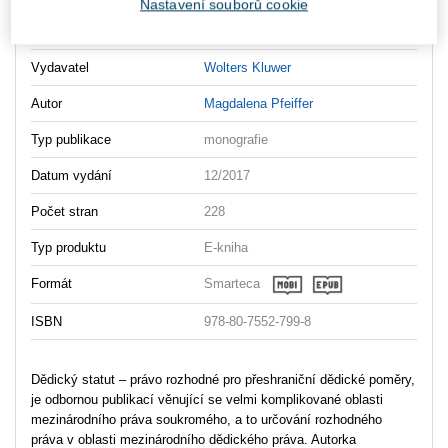
Nastavení souborů cookie
OBSAH - Dědický statut
Vydavatel
Wolters Kluwer
Autor
Magdalena Pfeiffer
Typ publikace
monografie
Datum vydání
12/2017
Počet stran
228
Typ produktu
E-kniha
Formát
Smarteca
ISBN
978-80-7552-799-8
Dědický statut – právo rozhodné pro přeshraniční dědické poměry,
je odbornou publikací věnující se velmi komplikované oblasti
mezinárodního práva soukromého, a to určování rozhodného
práva v oblasti mezinárodního dědického práva. Autorka