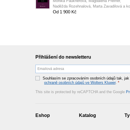
Monika Pauknerová, Magdalena Pfeiffer,
Naděžda Rozehnalová, Marta Zavadilová a ko
Od 1 900 Kč
Přihlášení do newsletteru
Souhlasím se zpracováním osobních údajů tak, jak
ochraně osobních údajů ve Wolters Kluwer
.
*
This site is protected by reCAPTCHA and the Google
Pr
Eshop
Katalog
Ty