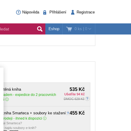
Nápověda
Přihlášení
Registrace
0 ks
|
0
Eshop
535 Kč
ištěná kniha
Ušetříte 94 Kč
Skladem
- expedice do 2 pracovních
DMOC 629 Kč
dnů
455 Kč
-kniha Smarteca + soubory ke stažení
 prodeji - ihned k dispozici
o je Smarteca?
de najdu soubory e-knih?