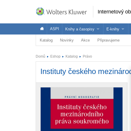
Internetový o
ASPI
Knihy a časopisy
E-knihy
Katalog
Novinky
Akce
Připravujeme
Knihy
Jak na naše
Časopisy
Koupit e-kni
Domů
Eshop
Katalog
Právo
Půjčit si e-k
Instituty českého mezinár