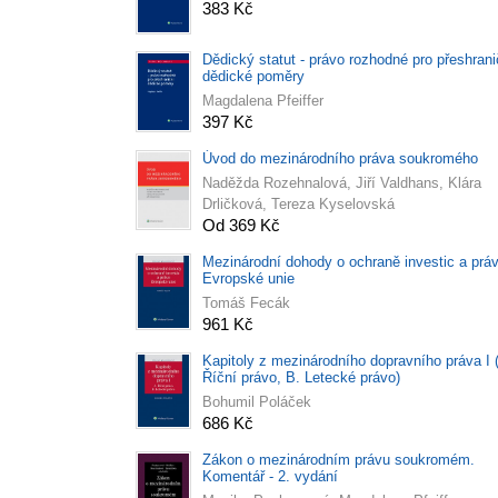
383 Kč
Dědický statut - právo rozhodné pro přeshrani
dědické poměry
Magdalena Pfeiffer
397 Kč
Úvod do mezinárodního práva soukromého
Naděžda Rozehnalová, Jiří Valdhans, Klára
Drličková, Tereza Kyselovská
Od 369 Kč
Mezinárodní dohody o ochraně investic a prá
Evropské unie
Tomáš Fecák
961 Kč
Kapitoly z mezinárodního dopravního práva I 
Říční právo, B. Letecké právo)
Bohumil Poláček
686 Kč
Zákon o mezinárodním právu soukromém.
Komentář - 2. vydání