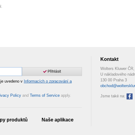
l.
Kontakt
Wolters Kluwer ČR, 
Přihlásit
U nákladového nádr
130 00 Praha 3
 je uvedeno v
Informacích o zpracování a
obchod@woltersklu
ivacy Policy
and
Terms of Service
apply.
Jsme také na:
py produktů
Naše aplikace