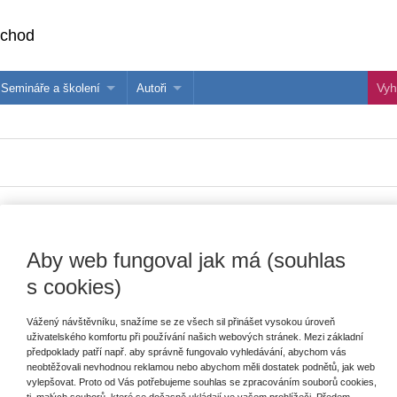
bchod
Semináře a školení
Autoři
 e-knihy?
Semináře a konference
Více o autorech Wolters Kluwer
hu
Školení ASPI, Libra a Praetor
PublishOne
nihu
odního práva soukromého
Aby web fungoval jak má (souhlas
Vydavatel
Wolters Kluwer
T
s cookies)
Autor
Naděžda Rozehnalová
Vážený návštěvníku, snažíme se ze všech sil přinášet vysokou úroveň
Typ publikace
monografie
uživatelského komfortu při používání našich webových stránek. Mezi základní
E
předpoklady patří např. aby správně fungovalo vyhledávání, abychom vás
V
Datum vydání
2/2017
neobtěžovali nevhodnou reklamou nebo abychom měli dostatek podnětů, jak web
C
vylepšovat. Proto od Vás potřebujeme souhlas se zpracováním souborů cookies,
K
Vazba
brožovaná