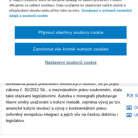
tj. malých souborů, které se dočasně ukládají ve vašem prohlížeči. Předem
děkujeme za udělení souhlasu. Data využijeme ke zlepšování našich služeb a
Počet stran
272
přizpůsobení obsahu webu přímo Vám na míru.
Oznámení o ochraně osobních
údajů a souborů cookie
B
Typ produktu
Tištěná kniha
S
ISBN
978-80-7552-501-7
Přijmout všechny soubory cookie
C
Zamítnout vše kromě nutných cookies
V předkládané monografii jsou analyzovány základní instituty
obecné části kolizního práva, jako jsou kvalifikace, zpětný a
Nastavení souborů cookie
další odkaz, předběžná otázka, obcházení zákona, adaptace a
další, a jejich pojetí v české právní doktríně. Jak uvádí autorka,
řada otázek mezinárodního práva soukromého, které byly
donedávna pouze předmětem teoretických diskusí, se po přijetí
zákona č. 91/2012 Sb., o mezinárodním právu soukromém, stala
Ke s
také otázkami legislativními. Autorka v monografii představuje
hlavní směry uvažování o kolizní metodě, zejména vývoj po tzv.
O
americké kolizní revoluci a vývoj v kontinentálním právu
ovlivněný evropskou integrací a jejich vliv na českou doktrínu i
U
legislativu.