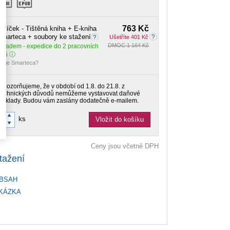
763 Kč
alíček - Tištěná kniha + E-kniha
marteca + soubory ke stažení
Ušetříte 401 Kč
DMOC 1 164 Kč
Skladem
- expedice do 2 pracovních
dnů
o je Smarteca?
Upozorňujeme, že v období od 1.8. do 21.8. z
technických důvodů nemůžeme vystavovat daňové
doklady. Budou vám zaslány dodatečně e-mailem.
ks
Vložit do košíku
Ceny jsou včetně DPH
tažení
BSAH
KÁZKA