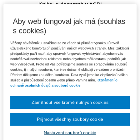
Kniha je dostupná v ASPI
Aby web fungoval jak má (souhlas
s cookies)
542 Kč
E-kniha Smarteca + soubory ke stažení
V prodeji - ihned k dispozici
Vážený návštěvníku, snažíme se ze všech sil přinášet vysokou úroveň
Co je Smarteca?
uživatelského komfortu při používání našich webových stránek. Mezi základní
Kde najdu soubory e-knih?
předpoklady patří např. aby správně fungovalo vyhledávání, abychom vás
neobtěžovali nevhodnou reklamou nebo abychom měli dostatek podnětů, jak
web vylepšovat. Proto od Vás potřebujeme souhlas se zpracováním souborů
cookies, tj. malých souborů, které se dočasně ukládají ve vašem prohlížeči.
Upozorňujeme, že v období od 1.8. do 21.8. z technických
důvodů nemůžeme vystavovat daňové doklady. Budou vám
Předem děkujeme za udělení souhlasu. Data využijeme ke zlepšování našich
zaslány dodatečně e-mailem.
služeb a přizpůsobení obsahu webu přímo Vám na míru.
Oznámení o
ochraně osobních údajů a souborů cookie
ks
Vložit do košíku
Zamítnout vše kromě nutných cookies
Ceny jsou včetně DPH
Ke stažení
Přijmout všechny soubory cookie
OBSAH_Liber_Amicorum_Monika_Pauknerova
Nastavení souborů cookie
Uvodni_slovo_editoru_Liber_Amicorum_Monika_Pauknerova