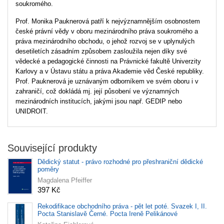
soukromého.
Prof. Monika Pauknerová patří k nejvýznamnějším osobnostem
české právní vědy v oboru mezinárodního práva soukromého a
práva mezinárodního obchodu, o jehož rozvoj se v uplynulých
desetiletích zásadním způsobem zasloužila nejen díky své
vědecké a pedagogické činnosti na Právnické fakultě Univerzity
Karlovy a v Ústavu státu a práva Akademie věd České republiky.
Prof. Pauknerová je uznávaným odborníkem ve svém oboru i v
zahraničí, což dokládá mj. její působení ve významných
mezinárodních institucích, jakými jsou např. GEDIP nebo
UNIDROIT.
Související produkty
Dědický statut - právo rozhodné pro přeshraniční dědické
poměry
Magdalena Pfeiffer
397 Kč
Rekodifikace obchodního práva - pět let poté. Svazek I, II.
Pocta Stanislavě Černé. Pocta Ireně Pelikánové