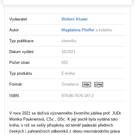
Editors_Foreword_Liber_Amicorum_Monika_Pauknerova
Vydavatel
Wolters Kluwer
Autor
Magdalena Pfeiffer
a kolektiv
Typ publikace
sborníky
Datum vydání
10/2021
Počet stran
552
Typ produktu
E-kniha
Formát
Smarteca
ISBN
978-80-7676-187-2
V roce 2021 se dožívá významného životního jubilea prof. JUDr.
Monika Pauknerová, CSc., DSc. K její poctě byla vydána tato
kniha, v níž se sešly příspěvky od téměř padesáti předních
českých i zahraničních odborníků z oboru mezinárodního práva