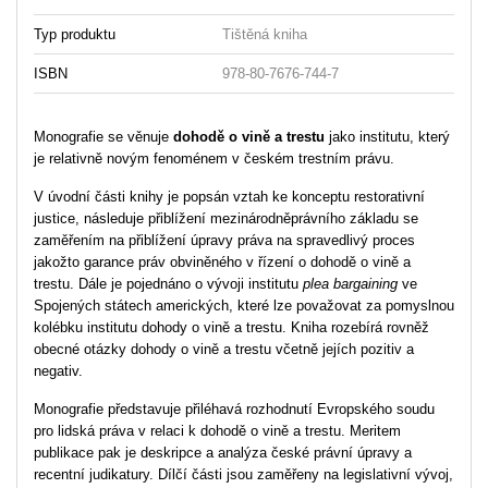
Typ produktu
Tištěná kniha
ISBN
978-80-7676-744-7
Monografie se věnuje
dohodě o vině a trestu
jako institutu, který
je relativně novým fenoménem v českém trestním právu.
V úvodní části knihy je popsán vztah ke konceptu restorativní
justice, následuje přiblížení mezinárodněprávního základu se
zaměřením na přiblížení úpravy práva na spravedlivý proces
jakožto garance práv obviněného v řízení o dohodě o vině a
trestu. Dále je pojednáno o vývoji institutu
plea bargaining
ve
Spojených státech amerických, které lze považovat za pomyslnou
kolébku institutu dohody o vině a trestu. Kniha rozebírá rovněž
obecné otázky dohody o vině a trestu včetně jejích pozitiv a
negativ.
Monografie představuje přiléhavá rozhodnutí Evropského soudu
pro lidská práva v relaci k dohodě o vině a trestu. Meritem
publikace pak je deskripce a analýza české právní úpravy a
recentní judikatury. Dílčí části jsou zaměřeny na legislativní vývoj,