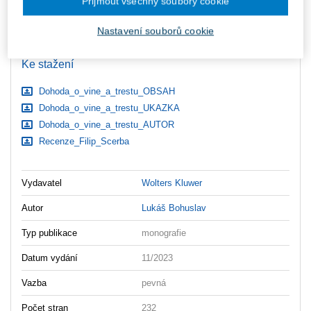
Přijmout všechny soubory cookie
ks
Vložit do košíku
Nastavení souborů cookie
Ceny jsou včetně DPH
Ke stažení
Dohoda_o_vine_a_trestu_OBSAH
Dohoda_o_vine_a_trestu_UKAZKA
Dohoda_o_vine_a_trestu_AUTOR
Recenze_Filip_Scerba
Vydavatel
Wolters Kluwer
Autor
Lukáš Bohuslav
Typ publikace
monografie
Datum vydání
11/2023
Vazba
pevná
Počet stran
232