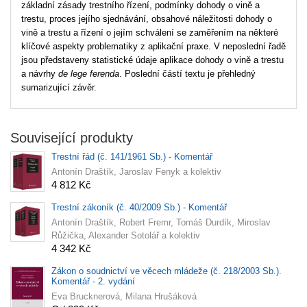
základní zásady trestního řízení, podmínky dohody o vině a
trestu, proces jejího sjednávání, obsahové náležitosti dohody o
vině a trestu a řízení o jejím schválení se zaměřením na některé
klíčové aspekty problematiky z aplikační praxe. V neposlední řadě
jsou představeny statistické údaje aplikace dohody o vině a trestu
a návrhy
de lege ferenda
. Poslední částí textu je přehledný
sumarizující závěr.
Související produkty
Trestní řád (č. 141/1961 Sb.) - Komentář
Antonín Draštík, Jaroslav Fenyk a kolektiv
4 812 Kč
Trestní zákoník (č. 40/2009 Sb.) - Komentář
Antonín Draštík, Robert Fremr, Tomáš Durdík, Miroslav
Růžička, Alexander Sotolář a kolektiv
4 342 Kč
Zákon o soudnictví ve věcech mládeže (č. 218/2003 Sb.).
Komentář - 2. vydání
Eva Brucknerová, Milana Hrušáková