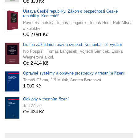
Od 839 Kč
Ústava České republiky. Zákon o bezpečnosti České
republiky. Komentář
Pavel Rychetský, Tomáš Langášek, Tomáš Herc, Petr Mlsna
a kolektiv
Od 2 081 Kč
Listina základních práv a svobod. Komentář - 2. vydání
Ivo Pospíšil, Tomáš Langášek, Vojtěch Šimíček, Eliška
Wagnerová a kol.
Od 2 414 Kč
Opravné systémy a opravné prostředky v trestním řízení
Tomáš Gřivna, Jiří Mulák, Andrea Beranová
1 000 Kč
Odklony v trestním řízení
Jan Zůbek
Od 434 Kč