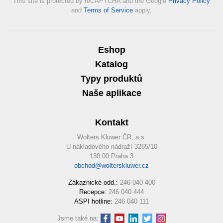
This site is protected by reCAPTCHA and the Google
Privacy Policy
and
Terms of Service
apply.
Eshop
Katalog
Typy produktů
Naše aplikace
Kontakt
Wolters Kluwer ČR, a.s.
U nákladového nádraží 3265/10
130 00 Praha 3
obchod@wolterskluwer.cz
Zákaznické odd.:
246 040 400
Recepce:
246 040 444
ASPI hotline:
246 040 111
Jsme také na: