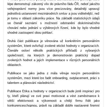
lépe demonstrují zákonný vliv do právního řádu ČR, neboť jakožto
veřejnoprávní normy jsou více precizovány, detailněji upravují
jednotlivá ustanovení mezinárodních smluv a jsou viditelnější, než
je tomu v oblasti zákoníku práce. Na základě statistických údajů
se čtenář seznámí s možností odstranění diskriminačního
chování nebo jednání u výběrových řízení, kde by bylo vhodné
shodné zastoupení obou pohlaví.
Druhá část publikace je věnována už konkrétním personálním
systémům, které ovlivňují zvolené etické hodnoty v organizacích.
Čtenáře osloví několik praktických příkladů z vybraných
společností, na kterých je demonstrován praktický dopad
zvolených hodnot a jejich implementace v různých personálních
oblastech.
Publikace se jako jedna z mála věnuje novým personálním
systémům, mezi které lze řadit onboarding, outplacement, práci s
talentem a plánování následnictví.
Publikace Etika a hodnoty v organizacích bude jistě inspirací pro
ty, kteří plánují ve své praxi motivovat a vést zaměstnance k
větší efektivnosti a výkonnosti a chtějí firmu řídit jako
konkurenceschopnou, právě na základě dobře nastavené firemní