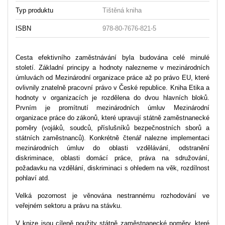
Typ produktu
Tištěná kniha
ISBN
978-80-7676-821-5
Cesta efektivního zaměstnávání byla budována celé minulé
století. Základní principy a hodnoty nalezneme v mezinárodních
úmluvách od Mezinárodní organizace práce až po právo EU, které
ovlivnily znatelně pracovní právo v České republice. Kniha Etika a
hodnoty v organizacích je rozdělena do dvou hlavních bloků.
Prvním je promítnutí mezinárodních úmluv Mezinárodní
organizace práce do zákonů, které upravují státně zaměstnanecké
poměry (vojáků, soudců, příslušníků bezpečnostních sborů a
státních zaměstnanců). Konkrétně čtenář nalezne implementaci
mezinárodních úmluv do oblasti vzdělávání, odstranění
diskriminace, oblasti domácí práce, práva na sdružování,
požadavku na vzdělání, diskriminaci s ohledem na věk, rozdílnost
pohlaví atd.
Velká pozornost je věnována nestrannému rozhodování ve
veřejném sektoru a právu na stávku.
V knize jsou cíleně použity státně zaměstnanecké poměry, které