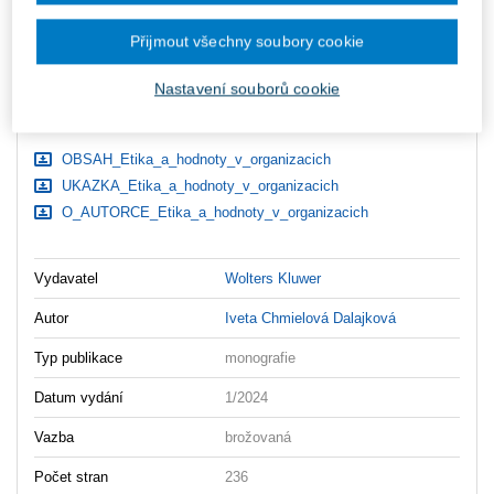
ks
Vložit do košíku
Přijmout všechny soubory cookie
Nastavení souborů cookie
Ceny jsou včetně DPH
Ke stažení
OBSAH_Etika_a_hodnoty_v_organizacich
UKAZKA_Etika_a_hodnoty_v_organizacich
O_AUTORCE_Etika_a_hodnoty_v_organizacich
Vydavatel
Wolters Kluwer
Autor
Iveta Chmielová Dalajková
Typ publikace
monografie
Datum vydání
1/2024
Vazba
brožovaná
Počet stran
236