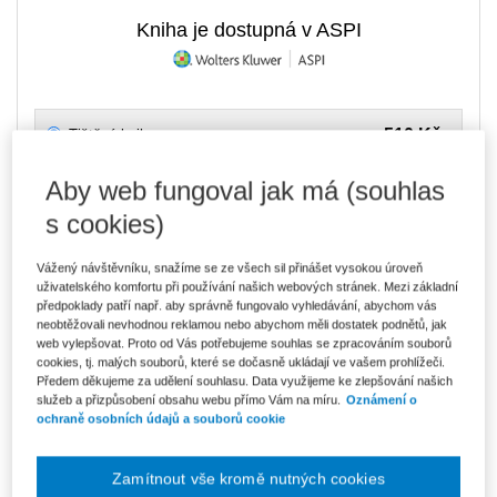
Kniha je dostupná v ASPI
510 Kč
Tištěná kniha
Ušetříte 89 Kč
Skladem
- expedice do 2 pracovních dnů
DMOC 599 Kč
Aby web fungoval jak má (souhlas
s cookies)
434 Kč
E-kniha Smarteca + soubory ke stažení
V prodeji - ihned k dispozici
Co je Smarteca?
Vážený návštěvníku, snažíme se ze všech sil přinášet vysokou úroveň
Kde najdu soubory e-knih?
uživatelského komfortu při používání našich webových stránek. Mezi základní
předpoklady patří např. aby správně fungovalo vyhledávání, abychom vás
neobtěžovali nevhodnou reklamou nebo abychom měli dostatek podnětů, jak
web vylepšovat. Proto od Vás potřebujeme souhlas se zpracováním souborů
727 Kč
Balíček - Tištěná kniha + E-kniha
cookies, tj. malých souborů, které se dočasně ukládají ve vašem prohlížeči.
Smarteca + soubory ke stažení
Ušetříte 382 Kč
Předem děkujeme za udělení souhlasu. Data využijeme ke zlepšování našich
DMOC 1 109 Kč
Skladem
- expedice do 2 pracovních dnů
služeb a přizpůsobení obsahu webu přímo Vám na míru.
Oznámení o
Co je Smarteca?
ochraně osobních údajů a souborů cookie
Upozorňujeme, že v období od 1.8. do 21.8. z technických
důvodů nemůžeme vystavovat daňové doklady. Budou vám
Zamítnout vše kromě nutných cookies
zaslány dodatečně e-mailem.